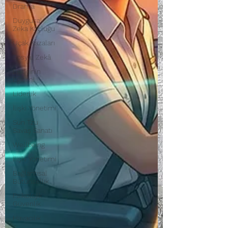
Drama
Duygusal
Zeka Koçluğu
Uçak Kazaları
Sosyal Zekâ
Eğiticinin
Eğitimi
Liderlik
İlişki Yönetimi
Sun Tzu
Savaş Sanatı
Wellbeing
İlişki Yönetimi
Bağlantısal
Bütünsellik
Psikolojik
Güvenlik
Havacılık