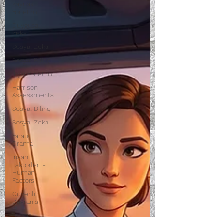
Kaynak
Yönetimi
Duygusal
Zeka
Sosyal Zeka
Sosyal Bilinç
İlişki Yönetimi
Harrison
Assessments
Sosyal Bilinç
Sosyal Zeka
Yaratıcı
Drama
İnsan
Faktörleri -
Human
Factors
Güvenli
Davranış
Yaratıcı