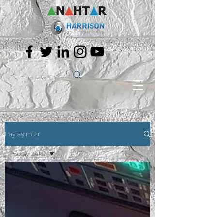
Paylaşımlar
Yapay Zekâ
All Posts
Öz Bilinç
Öz Yönetim
CRM - Ekip