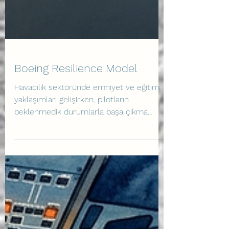
Boeing Resilience Model
Havacılık sektöründe emniyet ve eğitim
yaklaşımları gelişirken, pilotların
beklenmedik durumlarla başa çıkma
kapasitelerini artırmak büyük önem
taşımaktadır. Boeing Resilience Model,