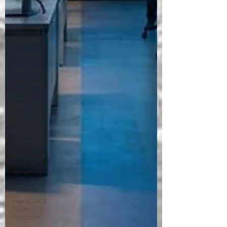
Bağlantısal
Bütünsellik
Psikolojik
Güvenlik
Havacılık
Eğitimler
Duygusal
Zekâ
Stres
Liderlik
Pilot Gibi
Düşünmek
CRM (Ekip
Kaynak
Yönetimi)
İletişim
Havacılıkta
İnsan
Faktörleri