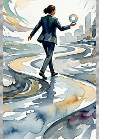
sistemin bugünkü "ultra-emniyetli"
seviyesini nasıl koruyacağız? Bu sorunun
cevabı, 2021 yılında düzenlenen 21.
Uluslararası Havacılık Psikolojisi
Sempozyumu ’nda sunulan ufuk açıcı bir
araştırmada gizli. NASA araştırmacıları
Chad L. Stephens, Lawrence J. Prinzel,
Daniel Kiggins, Kathryn Ballard ve Jon
Holbrook tarafından k