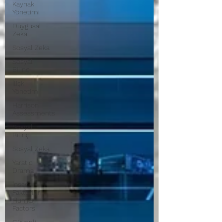
Kaynak
Yönetimi
Duygusal
Zeka
Sosyal Zeka
Sosyal
Bilinç
İlişki
Yönetimi
Harrison
Assessments
Sosyal
Bilinç
Sosyal Zeka
Yaratıcı
Drama
İnsan
Faktörleri -
Human
Factors