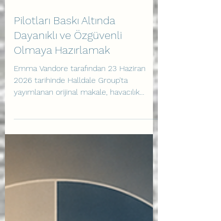
Pilotları Baskı Altında
Dayanıklı ve Özgüvenli
Olmaya Hazırlamak
Emma Vandore tarafından 23 Haziran
2026 tarihinde Halldale Group'ta
yayımlanan orijinal makale, havacılık
endüstrisinde pilot eğitiminin geleceğine
bir ışık tutmaktadır. Modern pilot
eğitimleri, teknik yetkinlikleri geliştirmede
bugüne kadar büyük bir başarı
sergilemiştir; ancak sektör artık pilotların
baskı altındayken ihtiyaç duyduğu