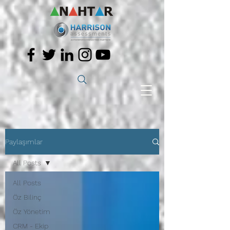
Paylaşımlar
All Posts
All Posts
Öz Bilinç
Öz Yönetim
CRM - Ekip