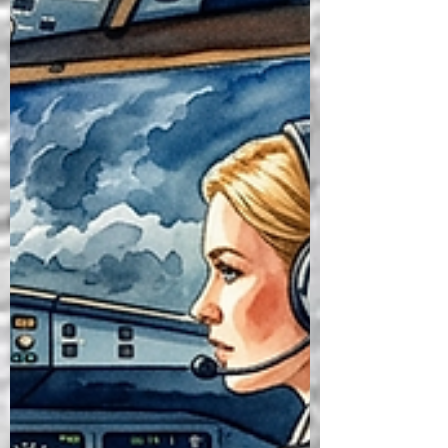
pilotların yetkinlikler ve Tehdit ve Hata
Yönetimi (TEM) aracılığıyla riskleri etkili bir
şekilde yönetme ve beklenmedik
durumlara yanıt verme yeteneğini
(resilience) geliştirmeyi amaçlayan
yapılandırılmış bir çerçevedir. Modelin
Felsefi ve Psikolojik Temelleri Bu modelin
merkezinde yer alan "Bil