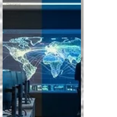
Güvenli
Davranış
Yaratıcı
Drama
Duygusal
Zeka
Koçluğu
Uçak
Kazaları
Sosyal Zekâ
Eğiticinin
Eğitimi
Liderlik
İlişki
Yönetimi
Sun Tzu
Savaş
Sanatı
Wellbeing
İlişki
Yönetimi