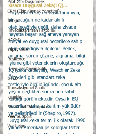
Pilot Gibi Düşünmek
Kısaca Duygusal Zeka(EQ)…
CRM (Ekip Kaynak Yönetimi)
Duygusal Zeka, en basit tanımıyla, 
bir çocuğun ne kadar akıllı 
İletişim
olabileceğiyle değil, daha ziyade 
Havacılıkta İnsan Faktörleri
hayatta başarı sağlamaya yarayan 
HAYYS
sosyal ve duygusal becerilere sahip 
olup olmadığıyla ilgilenir. Bellek, 
Yapay Zekâ
anlama, sorun çözme, algılama, bilgi 
Resilience
işleme gibi yeteneklerin oluşturduğu 
Duygusal Dayanıklılık
IQ (zeka katsayısı), Weschler Zeka 
Ölçekleri gibi standart zeka 
UTED
testleriyle ölçüldüğünde, çocuk altı 
Transaksiyonel Analiz
yaşını geçtikten sonra hep sabit 
Kuşaklar
kaldığı görülmektedir. Oysa ki EQ 
becerileri daha az kalıtım yüklüdür 
Emotional Intelligence
ve geliştirilebilir (Shapiro,1997). 
Peer Support
Duygusal Zeka terimi ilk olarak 1990 
Wellbeing
yılında Amerikalı psikologlar Peter 