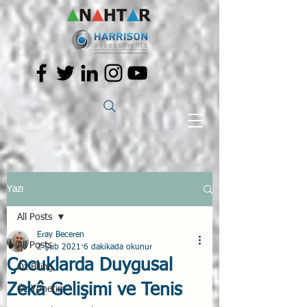
Yazı
All Posts
Eray Beceren
All Posts
2 Şub 2021
6 dakikada okunur
Çocuklarda Duygusal
Öz Bilinç
Zekâ Gelişimi ve Tenis
Öz Yönetim