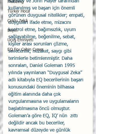
Salovey ve John Mayer tarafından 
Mobbing
kullanılmış ve başarı için önemli 
Türker Hoca
görünen duygusal nitelikler; empati, 
Çoklu Zekâ
duyguları ifade etme, mizacını 
kontrol etme, bağımsızlık, uyum 
Beyin
sağlayabilme, beğenilme, sebat, 
Uçuş Emniyeti
kişiler arası sorunları çözme, 
EQ For Cabin Crews
sevecenlik, nezaket, saygı gibi 
terimlerle betimlenmiştir. Daha 
sonraları, Daniel Goleman 1995 
yılında yayınlanan “Duygusal Zeka” 
adlı kitabıyla EQ becerilerinin başarı 
konusundaki öneminin bilhassa 
eğitim alanında daha çok 
vurgulanmasına ve uygulamaların 
başlatılmasına öncü olmuştur. 
Goleman’a göre EQ, IQ’ nün  zıttı 
değildir ancak bu beceriler, 
kavramsal düzeyde ve günlük 