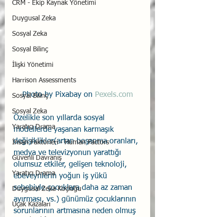
CRM - Ekip Kaynak Yönetimi
Duygusal Zeka
Sosyal Zeka
Sosyal Bilinç
İlişki Yönetimi
Harrison Assessments
Photo by Pixabay on 
Pexels.com
Sosyal Bilinç
Sosyal Zeka
Özelikle son yıllarda sosyal 
Yaratıcı Drama
modellerde yaşanan karmaşık 
değişiklikler(artan boşanma oranları, 
İnsan Faktörleri - Human Factors
medya ve televizyonun yarattığı 
Güvenli Davranış
olumsuz etkiler, gelişen teknoloji, 
Yaratıcı Drama
ebeveynlerin yoğun iş yükü 
sebebiyle çocuklara daha az zaman 
Duygusal Zeka Koçluğu
ayırması, vs.) günümüz çocuklarının 
Uçak Kazaları
sorunlarının artmasına neden olmuş 