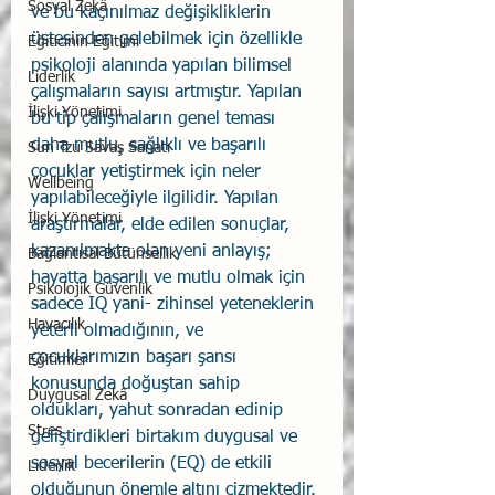
Sosyal Zekâ
ve bu kaçınılmaz değişikliklerin 
üstesinden gelebilmek için özellikle 
Eğiticinin Eğitimi
psikoloji alanında yapılan bilimsel 
Liderlik
çalışmaların sayısı artmıştır. Yapılan 
İlişki Yönetimi
bu tip çalışmaların genel teması 
daha mutlu, sağlıklı ve başarılı 
Sun Tzu Savaş Sanatı
çocuklar yetiştirmek için neler 
Wellbeing
yapılabileceğiyle ilgilidir. Yapılan 
İlişki Yönetimi
araştırmalar, elde edilen sonuçlar, 
kazanılmakta olan yeni anlayış; 
Bağlantısal Bütünsellik
hayatta başarılı ve mutlu olmak için 
Psikolojik Güvenlik
sadece IQ yani- zihinsel yeteneklerin 
Havacılık
yeterli olmadığının, ve 
çocuklarımızın başarı şansı 
Eğitimler
konusunda doğuştan sahip 
Duygusal Zekâ
oldukları, yahut sonradan edinip 
Stres
geliştirdikleri birtakım duygusal ve 
sosyal becerilerin (EQ) de etkili 
Liderlik
olduğunun önemle altını çizmektedir. 