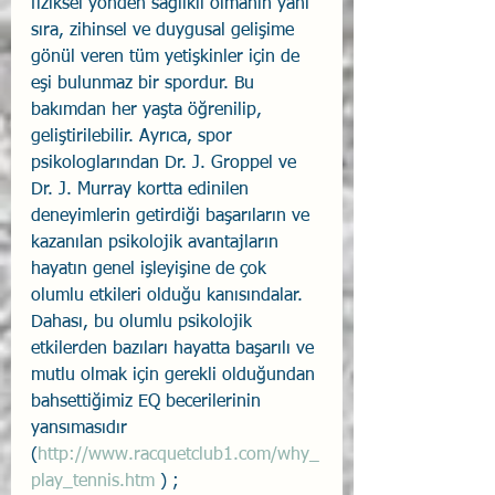
fiziksel yönden sağlıklı olmanın yanı 
sıra, zihinsel ve duygusal gelişime 
gönül veren tüm yetişkinler için de 
eşi bulunmaz bir spordur. Bu 
bakımdan her yaşta öğrenilip, 
geliştirilebilir. Ayrıca, spor 
psikologlarından Dr. J. Groppel ve 
Dr. J. Murray kortta edinilen 
deneyimlerin getirdiği başarıların ve 
kazanılan psikolojik avantajların 
hayatın genel işleyişine de çok 
olumlu etkileri olduğu kanısındalar. 
Dahası, bu olumlu psikolojik 
etkilerden bazıları hayatta başarılı ve 
mutlu olmak için gerekli olduğundan 
bahsettiğimiz EQ becerilerinin 
yansımasıdır 
(
http://www.racquetclub1.com/why_
play_tennis.htm
 ) ; 