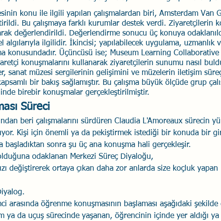
esinin konu ile ilgili yapılan çalışmalardan biri, Amsterdam Van 
rildi. Bu çalışmaya farklı kurumlar destek verdi. Ziyaretçilerin 
rak değerlendirildi. Değerlendirme sonucu üç konuya odaklanıldı.
l algılarıyla ilgilidir. İkincisi; yapılabilecek uygulama, uzmanlık v
rma konusundadır. Üçüncüsü ise; Museum Learning Collaborative 
yaretçi konuşmalarını kullanarak ziyaretçilerin sunumu nasıl buldu
er, sanat müzesi sergilerinin gelişimini ve müzelerin iletişim süreç
kapsamlı bir bakış sağlamıştır. Bu çalışma büyük ölçüde grup çalı
nde birebir konuşmalar gerçekleştirilmiştir.
ası Süreci
ndan beri çalışmalarını sürdüren Claudia L'Amoreaux sürecin yürüt
ıyor. Kişi için önemli ya da pekiştirmek istediği bir konuda bir gi
ma başladıktan sonra şu üç ana konuşma hali gerçekleşir.
olduğuna odaklanan Merkezi Süreç Diyaloğu, 
ınızı değiştirerek ortaya çıkan daha zor anlarda size koçluk yapan
Diyalog. 
imci arasında öğrenme konuşmasının başlaması aşağıdaki şekilde
tim ya da uçuş sürecinde yaşanan, öğrencinin içinde yer aldığı ya