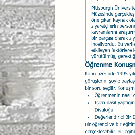
Pittsburgh Üniversit
Müzesinde gerçekleşti
öne çıkan kaynak ola
ziyaretçilerin persone
kavramlarını araştı
bir parçası olarak zi
inceliyordu. Bu veril
etkileyen faktörlere 
yürütülmüş, gerektiği
Öğrenme Konuşm
Konu üzerinde 1995 yılı
görüşlerini şöyle paylaş
bir soru seçilir. Konuş
Öğrenmenin nasıl 
İşleri nasıl yaptığ
Diyaloğu 
Değerlendirici Bir 
Bir öğrenci ve bir eğit
gerçekleşebilir. Bir eği