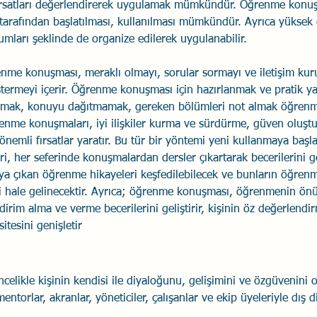
fırsatları değerlendirerek uygulamak mümkündür. Öğrenme konu
tarafından başlatılması, kullanılması mümkündür. Ayrıca yüksek
mları şeklinde de organize edilerek uygulanabilir.
me konuşması, meraklı olmayı, sorular sormayı ve iletişim kurul
termeyi içerir. Öğrenme konuşması için hazırlanmak ve pratik ya
rmak, konuyu dağıtmamak, gereken bölümleri not almak öğrenm
enme konuşmaları, iyi ilişkiler kurma ve sürdürme, güven oluşt
önemli fırsatlar yaratır. Bu tür bir yöntemi yeni kullanmaya başl
, her seferinde konuşmalardan dersler çıkartarak becerilerini ge
taya çıkan öğrenme hikayeleri keşfedilebilecek ve bunların öğrenm
li hale gelinecektir. Ayrıca; öğrenme konuşması, öğrenmenin önü
ldirim alma ve verme becerilerini geliştirir, kişinin öz değerlendirm
itesini genişletir
likle kişinin kendisi ile diyaloğunu, gelişimini ve özgüvenini
mentorlar, akranlar, yöneticiler, çalışanlar ve ekip üyeleriyle dış 