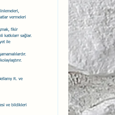
dinlemeleri, 
atlar vermeleri 
mak, fikir 
 katkılarr sağlar.
et ile 
şamamalılardır. 
olaylaştırır. 
Bellamy R. ve 
i ve bildikleri 