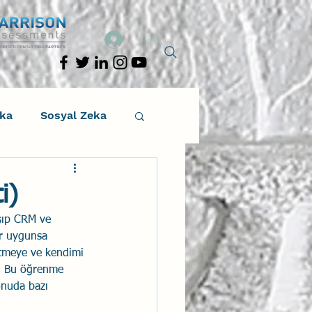
Giriş
eka
Sosyal Zeka
osyal Zeka
i)
şıp CRM ve 
tıcı Drama
r uygunsa 
etmeye ve kendimi 
i. Bu öğrenme 
Liderlik
onuda bazı 