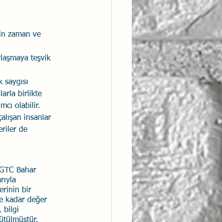
çin zaman ve 
laşmaya teşvik 
 saygısı 
rla birlikte 
cı olabilir.
çalışan insanlar 
eriler de 
ı GTC Bahar 
rıyla 
rinin bir 
ne kadar değer 
 bilgi 
rütülmüştür.