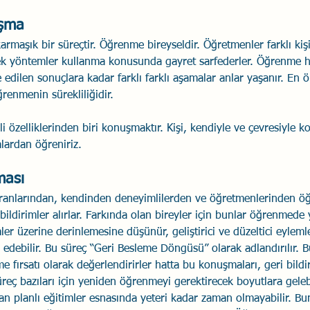
şma
Savaş Sanatı
Wellbeing
İlişki Yönetimi
Bağla
armaşık bir süreçtir. Öğrenme bireyseldir. Öğretmenler farklı ki
ecek yöntemler kullanma konusunda gayret sarfederler. Öğrenme 
edilen sonuçlara kadar farklı farklı aşamalar anlar yaşanır. En 
acılık
Eğitimler
Duygusal Zekâ
Stres
Li
renmenin sürekliliğidir.
 özelliklerinden biri konuşmaktır. Kişi, kendiyle ve çevresiyle 
alardan öğreniriz.
ası
ranlarından, kendinden deneyimlilerden ve öğretmenlerinden öğ
bildirimler alırlar. Farkında olan bireyler için bunlar öğrenmede y
er üzerine derinlemesine düşünür, geliştirici ve düzeltici eyleml
p edebilir. Bu süreç “Geri Besleme Döngüsü” olarak adlandırılır. B
 fırsatı olarak değerlendirirler hatta bu konuşmaları, geri bildir
süreç bazıları için yeniden öğrenmeyi gerektirecek boyutlara gele
n planlı eğitimler esnasında yeteri kadar zaman olmayabilir. Bun