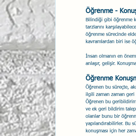
Öğrenme - Konu
İlişki Yönetimi
Sun Tzu 
Bilindiği gibi öğrenme k
tarzlarını karşılayabil
öğrenme sürecinde elde 
Psikolojik Güvenlik
Hav
kavramlardan biri ise öğ
İnsan olmanın en önemli
anlaşır, gelişir. Konuşm
Öğrenme Konuşm
Öğrenen bu süreçte, ak
ilgili zaman zaman geri 
Öğrenen bu geribildiriml
ve ek geri bildirim tale
olanlar bunu bir öğrenme
yapılandırabilirler. Bu 
konuşması için her zama