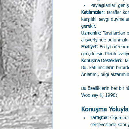
Paylaşılanları geniş
Katılımcılar:
 Taraflar ko
karşılıklı saygı duymala
gerekir.
Uzmanlık: 
Taraflardan 
alışverişinde bulunmak
Faaliyet:
 En iyi öğrenme
gerçekleşir. Planlı faaliy
Konuşma Destekleri: 
Ta
Bu, katılımcıların birbir
Anlatımı, bilgi aktarımı
Bu özelliklerin her biri
Woolsey K, 1998)
Konuşma Yoluyla
Tartışma: 
Öğrenenin
çerçevesinde konuya