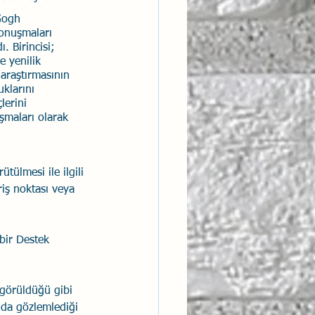
Gogh 
konuşmaları 
 Birincisi; 
e yenilik 
araştırmasının 
klarını 
lerini 
şmaları olarak 
ülmesi ile ilgili 
riş noktası veya 
 bir Destek 
 görüldüğü gibi 
 da gözlemlediği 