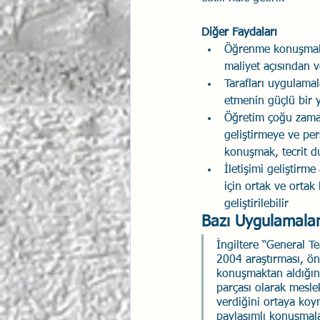
Diğer Faydaları
Öğrenme konuşmalar
maliyet açısından v
Tarafları uygulama
etmenin güçlü bir 
Öğretim çoğu zaman 
geliştirmeye ve per
konuşmak, tecrit du
İletişimi geliştirme
için ortak ve ortak 
geliştirilebilir
Bazı Uygulamala
İngiltere “General T
2004 araştırması, öne
konuşmaktan aldığını
parçası olarak mesle
verdiğini ortaya koy
paylaşımlı konuşmala