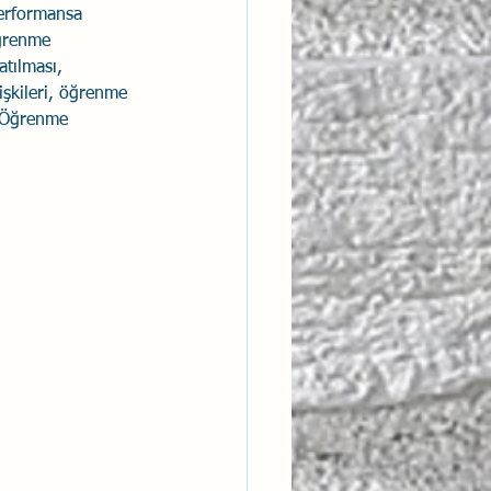
performansa 
Öğrenme 
atılması, 
lişkileri, öğrenme 
. Öğrenme 