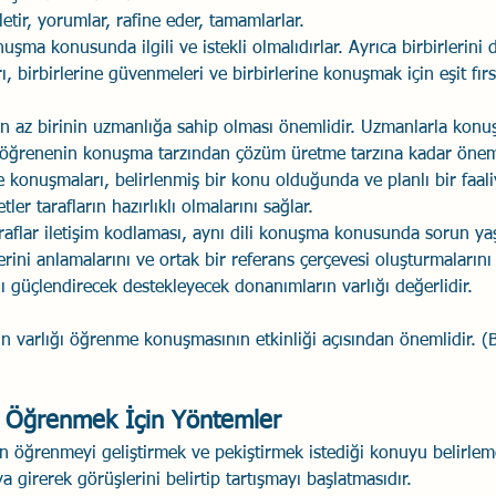
letir, yorumlar, rafine eder, tamamlarlar.
nuşma konusunda ilgili ve istekli olmalıdırlar. Ayrıca birbirlerini 
rı, birbirlerine güvenmeleri ve birbirlerine konuşmak için eşit fırs
en az birinin uzmanlığa sahip olması önemlidir. Uzmanlarla konuş
 öğrenenin konuşma tarzından çözüm üretme tarzına kadar önemli
 konuşmaları, belirlenmiş bir konu olduğunda ve planlı bir faaliy
etler tarafların hazırlıklı olmalarını sağlar.
raflar iletişim kodlaması, aynı dili konuşma konusunda sorun ya
lerini anlamalarını ve ortak bir referans çerçevesi oluşturmalarını k
nı güçlendirecek destekleyecek donanımların varlığı değerlidir.
nin varlığı öğrenme konuşmasının etkinliği açısından önemlidir. (
 Öğrenmek İçin Yöntemler
 öğrenmeyi geliştirmek ve pekiştirmek istediği konuyu belirlemes
 girerek görüşlerini belirtip tartışmayı başlatmasıdır.