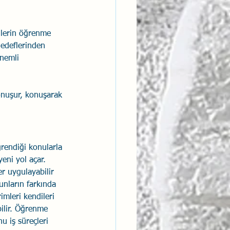
ntısal Bütünsellik
şilerin öğrenme 
hedeflerinden 
önemli 
derlik
konuşur, konuşarak 
rendiği konularla 
eni yol açar. 
er uygulayabilir 
unların farkında 
imleri kendileri 
bilir. Öğrenme 
u iş süreçleri 