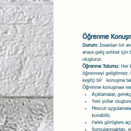
Öğrenme Konuşmal
Durum: 
İnsanları bir a
araya geliş sohbet için
oluşturur. 
Öğrenme Tutumu: 
Her 
öğrenmeyi geliştirmez
keşifçi bir   konuşma tarz
Öğrenme konuşması esna
Açıklamalar, gerekç
Yeni yollar oluşturab
Mevcut uygulamaları
konabilir,
Farklı görüşlere açık
Sorgulanmaktan, el