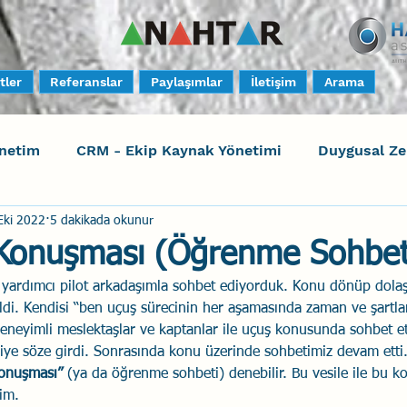
tler
Referanslar
Paylaşımlar
İletişim
Arama
netim
CRM - Ekip Kaynak Yönetimi
Duygusal Z
Eki 2022
5 dakikada okunur
timi
Harrison Assessments
Sosyal Bilinç
S
onuşması (Öğrenme Sohbet
r yardımcı pilot arkadaşımla sohbet ediyorduk. Konu dönüp dola
ktörleri - Human Factors
Güvenli Davranış
Yara
di. Kendisi “ben uçuş sürecinin her aşamasında zaman ve şartla
deneyimli meslektaşlar ve kaptanlar ile uçuş konusunda sohbet 
 diye söze girdi. Sonrasında konu üzerinde sohbetimiz devam ett
Uçak Kazaları
Sosyal Zekâ
Eğiticinin Eğitimi
onuşması”
 (ya da öğrenme sohbeti) denebilir. Bu vesile ile bu k
rim.