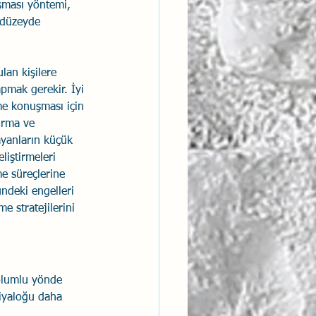
şması yöntemi, 
 düzeyde 
an kişilere 
pmak gerekir. İyi 
e konuşması için 
urma ve 
ayanların küçük 
liştirmeleri 
e süreçlerine 
ndeki engelleri 
e stratejilerini 
 olumlu yönde 
diyaloğu daha 