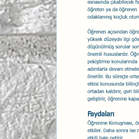
esnasında çıkabilecek 
öğreten ya da öğrenen 
odaklanmış koçluk oturu
Öğrenen açısından öğren
yüksek düzeyde ilgi gös
düşünülmüş sorular so
önemli hususlardır. Öğr
pekiştirme konularında 
adımlarla devam etmeleri
önerilir. Bu süreçte or
etkisi konusunda bilinç
ortadan kaldırır, geri bi
geliştirir, öğrenme kapas
Faydaları
Öğrenme Konuşması, önce
etkiler. Daha sonra ise 
etkili hale getirir.