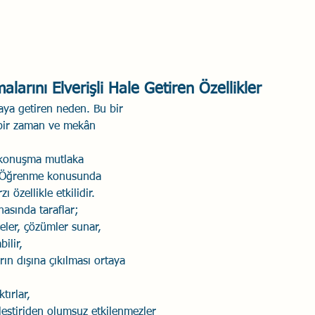
arını Elverişli Hale Getiren Özellikler
raya getiren neden. Bu bir 
 bir zaman ve mekân 
konuşma mutlaka 
. Öğrenme konusunda 
ı özellikle etkilidir. 
sında taraflar;
eler, çözümler sunar, 
ilir, 
n dışına çıkılması ortaya 
tırlar,
eştiriden olumsuz etkilenmezler