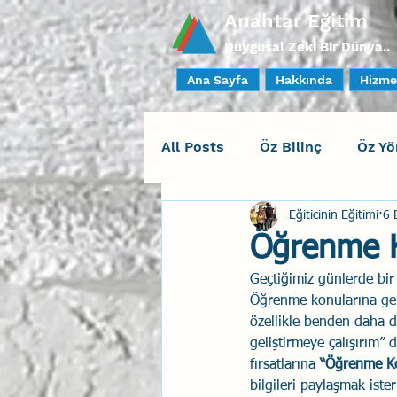
Anahtar Eğitim
Duygusal Zeki Bir Dünya..
Ana Sayfa
Hakkında
Hizme
All Posts
Öz Bilinç
Öz Yö
Eğiticinin Eğitimi
6 
Sosyal Bilinç
İlişki Yöne
Öğrenme K
Geçtiğimiz günlerde bi
Yaratıcı Drama
İnsan Fa
Öğrenme konularına gel
özellikle benden daha 
geliştirmeye çalışırım”
Duygusal Zeka Koçluğu
fırsatlarına 
“Öğrenme K
bilgileri paylaşmak iste