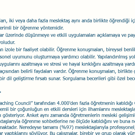
ı, iki veya daha fazla meslektaş aynı anda birlikte öğrendiği i
erimli bir öğrenme yöntemidir. 
lar üzerinde düşünmeye ve etkili uygulamaları açıklamaya ve pay
yoludur.
izole bir faaliyet olabilir. Öğrenme konuşmaları, bireysel benlik
sonel uyumunu oluşturmaya yardımcı olabilir. Yapılandırılmış yolla
ygularını azaltmaya ve stresi ve hayal kırıklığını azaltmaya yardım
 açısından belirli faydaları vardır. Öğrenme konuşmaları, birlikte 
bir dil geliştirme fırsatı sunar. Sorgulama becerileri gibi özel bec
r
eaching Council” tarafından 4.000'den fazla öğretmenin katıldığ
mli bir çoğunluğun en etkili dersleri için ilhamlarını meslektaşla
 gösteriyor. Anket aynı zamanda öğretmenlerin mesleki gelişimle
ktaşlarıyla öğrenme sohbetlerine ne ölçüde katıldığını ve buna 
maktadır. Neredeyse tamamı (%97) meslektaşlarıyla profesyonel,
r yaptıklarını söylüyor. Bu çalışmalar, birebir ve grup olarak yü