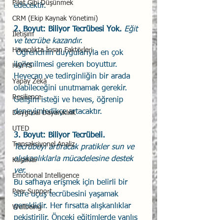
Pilot Gibi Düşünmek
edecektir. 
CRM (Ekip Kaynak Yönetimi)
2. Boyut: Biliyor Tecrübesi Yok.
 Eğit 
İletişim
ve tecrübe kazandır.
Havacılıkta İnsan Faktörleri
 Öğrencinin duygularıyla en çok 
ilgilenilmesi gereken boyuttur. 
HAYYS
Heyecan ve tedirginliğin bir arada 
Yapay Zekâ
olabileceğini unutmamak gerekir. 
Resilience
Gelişim isteği ve heves, öğrenip 
deneyimledikçe artacaktır. 
Duygusal Dayanıklılık
UTED
3. Boyut: Biliyor Tecrübeli. 
Transaksiyonel Analiz
Tecrübeyi artıracak pratikler sun ve 
alışkanlıklarla mücadelesine destek 
Kuşaklar
ver.
Emotional Intelligence
Bu safhaya erişmek için belirli bir 
Peer Support
süre uçuş tecrübesini yaşamak 
gereklidir. Her fırsatta alışkanlıklar 
Wellbeing
pekiştirilir. Önceki eğitimlerde yanlış 