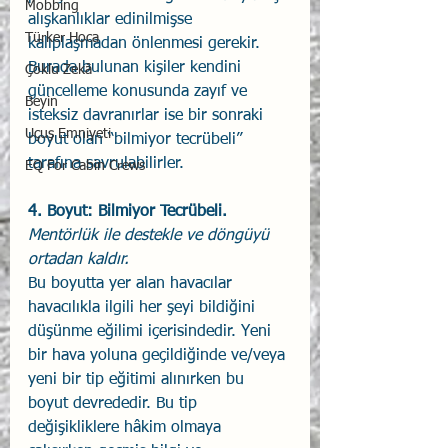
Mobbing
alışkanlıklar edinilmişse 
Türker Hoca
kalıplaşmadan önlenmesi gerekir. 
Burada bulunan kişiler kendini 
Çoklu Zekâ
güncelleme konusunda zayıf ve 
Beyin
isteksiz davranırlar ise bir sonraki 
Uçuş Emniyeti
boyut olan “bilmiyor tecrübeli” 
tarafına savrulabilirler. 
EQ For Cabin Crews
4. Boyut: Bilmiyor Tecrübeli. 
Mentörlük ile destekle ve döngüyü 
ortadan kaldır.
Bu boyutta yer alan havacılar 
havacılıkla ilgili her şeyi bildiğini 
düşünme eğilimi içerisindedir. Yeni 
bir hava yoluna geçildiğinde ve/veya 
yeni bir tip eğitimi alınırken bu 
boyut devrededir. Bu tip 
değişikliklere hâkim olmaya 