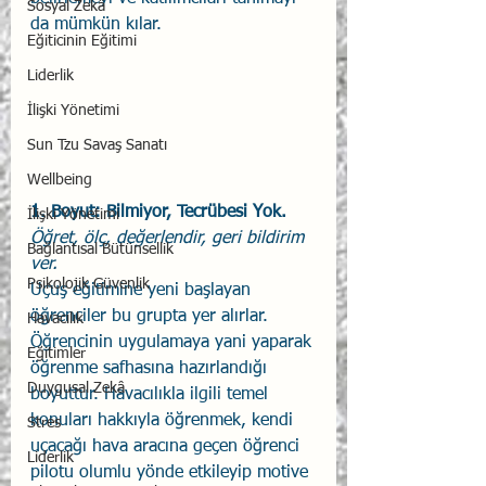
Sosyal Zekâ
da mümkün kılar. 
Eğiticinin Eğitimi
Liderlik
İlişki Yönetimi
Sun Tzu Savaş Sanatı
Wellbeing
1. Boyut: Bilmiyor, Tecrübesi Yok.
İlişki Yönetimi
Öğret, ölç, değerlendir, geri bildirim 
Bağlantısal Bütünsellik
ver.
Psikolojik Güvenlik
Uçuş eğitimine yeni başlayan 
öğrenciler bu grupta yer alırlar. 
Havacılık
Öğrencinin uygulamaya yani yaparak 
Eğitimler
öğrenme safhasına hazırlandığı 
Duygusal Zekâ
boyuttur. Havacılıkla ilgili temel 
konuları hakkıyla öğrenmek, kendi 
Stres
uçacağı hava aracına geçen öğrenci 
Liderlik
pilotu olumlu yönde etkileyip motive 