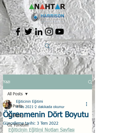
Yazı
All Posts
Eğiticinin Eğitimi
All Posts
4 Nis 2021
2 dakikada okunur
Öğrenmenin Dört Boyutu
Öz Bilinç
Güncelleme tarihi:
3 Tem 2022
Öz Yönetim
Eğiticinin Eğitimi Notları Sayfası