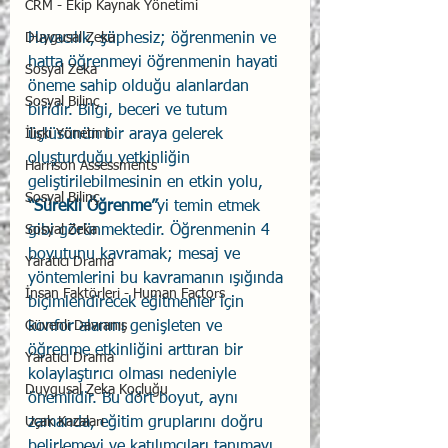
CRM - Ekip Kaynak Yönetimi
Duygusal Zeka
Havacılık, şüphesiz; öğrenmenin ve 
hatta öğrenmeyi öğrenmenin hayati 
Sosyal Zeka
öneme sahip olduğu alanlardan 
Sosyal Bilinç
biridir. Bilgi, beceri ve tutum 
İlişki Yönetimi
üçlüsünün bir araya gelerek 
oluşturduğu yetkinliğin 
Harrison Assessments
geliştirilebilmesinin en etkin yolu, 
Sosyal Bilinç
“Sürekli Öğrenme”
yi temin etmek 
Sosyal Zeka
gibi görünmektedir. Öğrenmenin 4 
boyutunu kavramak; mesaj ve 
Yaratıcı Drama
yöntemlerini bu kavramanın ışığında 
İnsan Faktörleri - Human Factors
biçimlendirecek eğitmenler için 
Güvenli Davranış
konfor alanını genişleten ve 
öğrenme etkinliğini arttıran bir 
Yaratıcı Drama
kolaylaştırıcı olması nedeniyle 
Duygusal Zeka Koçluğu
önemlidir. Bu dört boyut, aynı 
Uçak Kazaları
zamanda, eğitim gruplarını doğru 
belirlemeyi ve katılımcıları tanımayı 