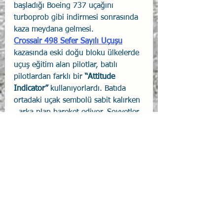
başladığı Boeing 737 uçağını 
turboprob gibi indirmesi sonrasında 
kaza meydana gelmesi.
Crossair 498 Sefer Sayılı Uçuşu
kazasında eski doğu bloku ülkelerde 
uçuş eğitim alan pilotlar, batılı 
pilotlardan farklı bir 
“Attitude 
Indicator” 
kullanıyorlardı. Batıda 
ortadaki uçak sembolü sabit kalırken 
  arka plan hareket ediyor. Sovyetler 
Birliğinde ise tam tersi geçerlidir. 
Batı uçağında doğu uçağı göstergesi 
gibi algılaması kazanın önemli 
nedenlerinden biri olmuştur.
Boyutlar ve bunlarla ilgili farkındalık 
öğrenci pilotların ilgisini ve 
odaklanmasını, eğitimin verimini 
önemli ölçüde artıracaktır. 