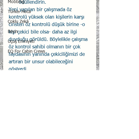
Mobbing
ödüllendirin. 
Yeni yapılan bir çalışmada öz 
Türker Hoca
kontrolü yüksek olan kişilerin karşı 
Çoklu Zekâ
cinsten öz kontrolü düşük birine -o 
Beyin
kişi çekici bile olsa- daha az ilgi 
duyduğu görüldü. Böylelikle çalışma 
Uçuş Emniyeti
öz kontrol sahibi olmanın bir çok 
EQ For Cabin Crews
faydasının yanında çekiciliğimizi de 
artıran bir unsur olabileceğini 
gösterdi.
Hepsini Gör
İlgili Yazılar