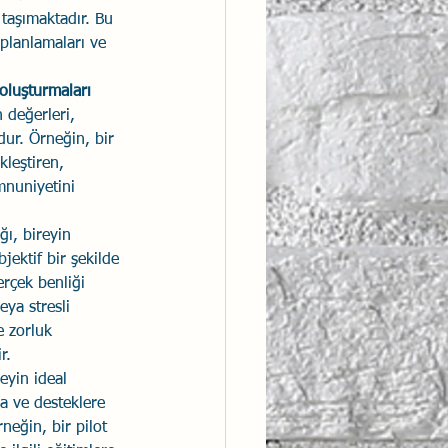
 taşımaktadır. Bu 
planlamaları ve 
 oluşturmaları
 değerleri, 
dur. Örneğin, bir 
kleştiren, 
mnuniyetini 
ğı, bireyin 
ektif bir şekilde 
erçek benliği 
eya stresli 
e zorluk 
r.
eyin ideal 
a ve desteklere 
neğin, bir pilot 