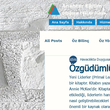
Anahtar Eğitim
Duygusal Zeki Bir Dünya..
Ana Sayfa
Hakkında
Hizme
All Posts
Öz Bilinç
Öz Yö
Havacılıkta Duygusa
Sosyal Bilinç
İlişki Yöne
Özgüdümlü
Yeni Liderler (Primal 
Yaratıcı Drama
İnsan Fa
bir kitaptır. Kitabın y
Annie McKee'dir. Kitapt
etkilediği, liderlerin h
Duygusal Zeka Koçluğu
nasıl geliştirebilecekle
önemli bir kaynak olara