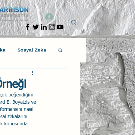
Giriş
eka
Sosyal Zeka
osyal Zeka
rneği
 çok beğendiğim 
tıcı Drama
rd E. Boyatzis ve 
formansını nasıl 
sal zekalarını 
Liderlik
lik konusunda 