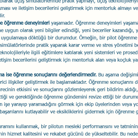
rak uçuş simülatörlerinde pratik yapmayı, uçuş teknolojileriyle 
ışması ve iletişim becerilerini geliştirmek için mentorluk almayı v
ir.
e öğrenme deneyimleri 
yaşamadır. Öğrenme deneyimleri yaşama
uygun olarak yeni bilgiler edindiği, yeni beceriler kazandığı, 
ı uygulamaya döktüğü bir durumdur. Örneğin, bir pilot öğrenm
imülatörlerinde pratik yaparak karar verme ve stres yönetimi bec
teknolojileriyle ilgili eğitimlere katılarak yeni sistemleri ve prosed
letişim becerilerini geliştirmek için mentorluk alan veya koçluk y
ma ise öğrenme sonuçlarını değerlendirmedir.
 Bu aşama değişim
ici ilişkiler geliştirmek ile başlamaktadır. Öğrenme sonuçlarını 
ecinin etkisini ve sonuçlarını gözlemleyerek geri bildirim aldığı, 
 ettiği ve gerektiğinde öğrenme gündemini revize ettiği bir durum
in işe yarayıp yaramadığını görmek için ekip üyelerinden veya yo
, başarılarını kutlayabilir ve eksikliklerini gidermek için öğrenme
ını kullanmak, bir pilotun mesleki performansını ve tatminini a
nin hizmet kalitesini ve rekabet gücünü de yükseltebilir. Bu neden