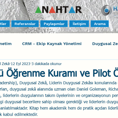
tler
Referanslar
Paylaşımlar
İletişim
Arama
netim
CRM - Ekip Kaynak Yönetimi
Duygusal Z
l Zekâ
12 Eyl 2023
3 dakikada okunur
timi
Harrison Assessments
Sosyal Bilinç
S
 Öğrenme Kuramı ve Pilot Ö
Leadership), Duygusal Zekâ, Liderin Duygusal Zekâsı konularında
ktörleri - Human Factors
Güvenli Davranış
Yara
azarları, duygusal zekâ alanında uzman olan Daniel Goleman, Richa
a, liderlerin duygularının takım üyelerinin ve organizasyonun per
angi duygusal becerilere sahip olması gerektiği ve liderlerin duygu
Uçak Kazaları
Sosyal Zekâ
Eğiticinin Eğitimi
ri anlatılmaktadır. Kitap hem akademik hem de pratik açıdan lider
k kabul edilmektedir. 