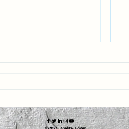
Havacılıkta Pozitif Emniyet
Gelec
Kültürü: Hatalardan Öğrenmek
Nesil
ve Geleceği Korumak
Zekâ
©2021, Anahtar Eğitim