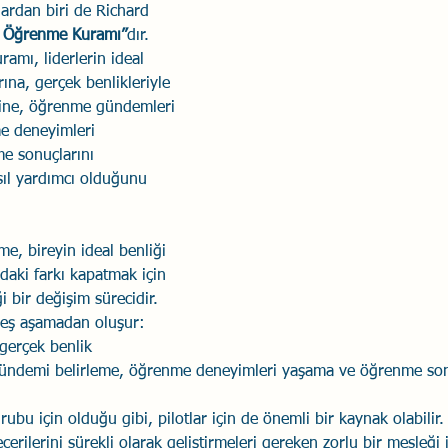
lardan biri de Richard 
 Öğrenme Kuramı”
Savaş Sanatı
dır. 
Wellbeing
İlişki Yönetimi
Bağla
mı, liderlerin ideal 
rına, gerçek benlikleriyle 
erine, öğrenme gündemleri 
acılık
Eğitimler
Duygusal Zekâ
Stres
Li
e deneyimleri 
e sonuçlarını 
sıl yardımcı olduğunu 
, bireyin ideal benliği 
ndaki farkı kapatmak için 
i bir değişim sürecidir. 
ş aşamadan oluşur: 
 gerçek benlik 
gündemi belirleme, öğrenme deneyimleri yaşama ve öğrenme son
bu için olduğu gibi, pilotlar için de önemli bir kaynak olabilir.
erilerini sürekli olarak geliştirmeleri gereken zorlu bir mesleği 