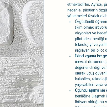
etmektedirler. Ayrıca, p
nedenle, pilotların özg
yönetmeleri faydalı olabi
Özgüdümlü öğrenme 
(kim olmak istiyoru
vizyonları ve hedef
pilot ideal benliği
teknolojiyi ve yeni
sağlayan bir pilot o
İkinci aşama ise ge
mevcut durumunu, gü
değerlendirdiği ve i
olarak uçuş güvenli
kalabilen, teknoloj
yaşayabilen veya yo
Üçüncü aşama ise
benliğine ulaşmak 
ihtiyacı olduğunu v