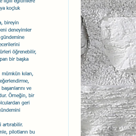
ilgili eğitimlere 
eya koçluk 
, bireyin 
yeni deneyimler 
e gündemine 
erilerini 
ürleri öğrenebilir, 
apan bir başka 
i mümkün kılan, 
değerlendirme, 
başarılarını ve 
dur. Örneğin, bir 
lculardan geri 
 gündemini 
rtırabilir. 
le, pilotların bu 