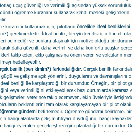
ilotlar, uçuş güvenliği ve verimliliği açısından yüksek sorumluluk
üdümlü öğrenme kuramını kullanarak kendi mesleki gelişimlerini 
lir.
kuramını kullanmak için, pilotların 
öncelikle ideal benliklerini
m?) gerekmektedir. İdeal benlik, bireyin kendisi için önemli olan
leri belirlediği ve bunlara ulaşmak için motive olduğu bir durum
 olarak daha güvenli, daha verimli ve daha konforlu uçuşlar gerçe
likleri takip eden, ekip çalışmasına önem veren ve yolcuların me
lmayı hedefleyebilir.
rçek benlik (ben kimim?) farkındalığıdır.
 Gerçek benlik farkındalı
çlü ve gelişime açık yönlerini, duygularını ve davranışlarını obj
deal benliği ile karşılaştırdığı bir durumdur. Örneğin, bir pilot g
ğini veya verimliliğini etkileyebilecek bazı durumlarda kararsız v
ik gelişmeleri yeterince takip edemeyen, ekip üyeleriyle iletişimd
lcuların beklentilerini tam olarak karşılayamayan bir pilot olabili
 öğrenme gündemi 
belirlemedir. Öğrenme gündemi belirleme, bir
için hangi alanlarda gelişim ihtiyacı duyduğunu, hangi kaynaklar
e hangi eylemleri gerçekleştireceğini planladığı bir durumdur. Ör