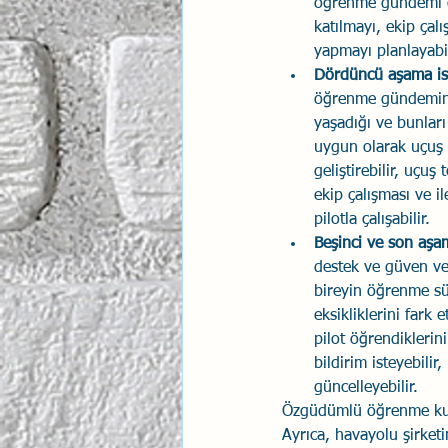
öğrenme gündemi ola
katılmayı, ekip çal
yapmayı planlayabil
Dördüncü aşama is
öğrenme gündemine 
yaşadığı ve bunlar
uygun olarak uçuş s
geliştirebilir, uçuş 
ekip çalışması ve i
pilotla çalışabilir.
Beşinci ve son aşa
destek ve güven ver
bireyin öğrenme sür
eksikliklerini fark
pilot öğrendiklerin
bildirim isteyebilir
güncelleyebilir.
Özgüdümlü öğrenme kuram
Ayrıca, havayolu şirketi