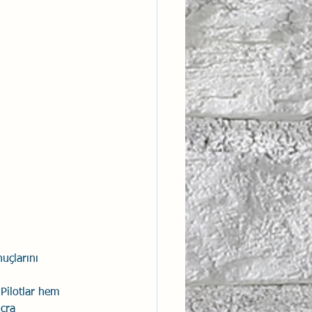
ntısal Bütünsellik
derlik
uçlarını 
 Pilotlar hem 
icra 