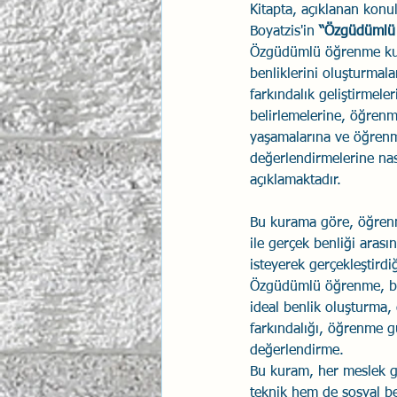
Kitapta, açıklanan konu
İlişki Yönetimi
Boyatzis'in 
“Özgüdümlü
Sun Tzu 
Özgüdümlü öğrenme kura
benliklerini oluşturmala
farkındalık geliştirmel
Psikolojik Güvenlik
Hav
belirlemelerine, öğrenm
yaşamalarına ve öğrenm
değerlendirmelerine na
açıklamaktadır.
Bu kurama göre, öğrenme
ile gerçek benliği arası
isteyerek gerçekleştirdiğ
Özgüdümlü öğrenme, be
ideal benlik oluşturma,
farkındalığı, öğrenme 
değerlendirme.
Bu kuram, her meslek gru
teknik hem de sosyal bec