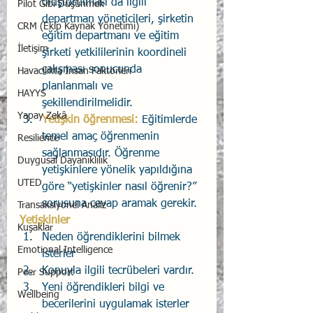
oluşturulması da ilgili 
Pilot Gibi Düşünmek
departman yöneticileri, şirketin 
CRM (Ekip Kaynak Yönetimi)
eğitim departmanı ve eğitim 
İletişim
şirketi yetkililerinin koordineli 
çalışması sonucunda 
Havacılıkta İnsan Faktörleri
planlanmalı ve 
HAYYS
şekillendirilmelidir.
Yapay Zekâ
Yetişkin öğrenmesi:
 Eğitimlerde 
temel amaç öğrenmenin 
Resilience
sağlanmasıdır. Öğrenme 
Duygusal Dayanıklılık
yetişkinlere yönelik yapıldığına 
UTED
göre “yetişkinler nasıl öğrenir?” 
sorusuna cevap aramak gerekir.  
Transaksiyonel Analiz
Yetişkinler
Kuşaklar
Neden öğrendiklerini bilmek 
Emotional Intelligence
isterler
Konuyla ilgili tecrübeleri vardır.
Peer Support
Yeni öğrendikleri bilgi ve 
Wellbeing
becerilerini uygulamak isterler