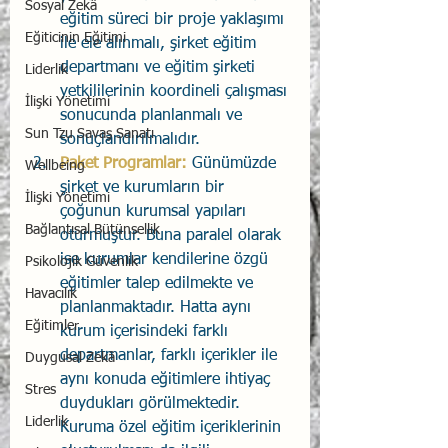
Sosyal Zekâ
eğitim süreci bir proje yaklaşımı 
Eğiticinin Eğitimi
ile ele alınmalı, şirket eğitim 
departmanı ve eğitim şirketi 
Liderlik
yetkililerinin koordineli çalışması 
İlişki Yönetimi
sonucunda planlanmalı ve 
Sun Tzu Savaş Sanatı
sonuçlandırılmalıdır.
Paket Programlar: 
Günümüzde 
Wellbeing
şirket ve kurumların bir 
İlişki Yönetimi
çoğunun kurumsal yapıları 
Bağlantısal Bütünsellik
oturmuştur. Buna paralel olarak 
ise kurumlar kendilerine özgü 
Psikolojik Güvenlik
eğitimler talep edilmekte ve 
Havacılık
planlanmaktadır. Hatta aynı 
Eğitimler
kurum içerisindeki farklı 
departmanlar, farklı içerikler ile 
Duygusal Zekâ
aynı konuda eğitimlere ihtiyaç 
Stres
duydukları görülmektedir. 
Liderlik
Kuruma özel eğitim içeriklerinin 