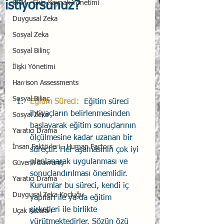
istiyorsunuz?
CRM - Ekip Kaynak Yönetimi
Duygusal Zeka
Sosyal Zeka
Sosyal Bilinç
İlişki Yönetimi
Harrison Assessments
Sosyal Bilinç
Eğitim Süreci: 
Eğitim süreci 
ihtiyaçların belirlenmesinden 
Sosyal Zeka
başlayarak eğitim sonuçlarının 
Yaratıcı Drama
ölçülmesine kadar uzanan bir 
İnsan Faktörleri - Human Factors
süreçtir. Her aşamasının çok iyi 
planlanarak uygulanması ve 
Güvenli Davranış
sonuçlandırılması önemlidir. 
Yaratıcı Drama
Kurumlar bu süreci, kendi iç 
Duygusal Zeka Koçluğu
yapıları ile ya da eğitim 
şirketleri ile birlikte 
Uçak Kazaları
yürütmektedirler. Sözün özü 