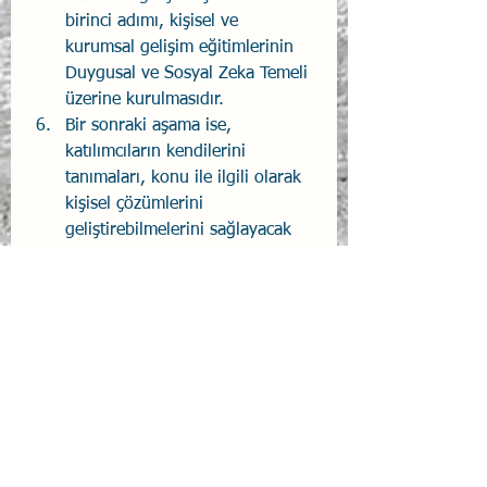
birinci adımı, kişisel ve 
kurumsal gelişim eğitimlerinin 
Duygusal ve Sosyal Zeka Temeli 
üzerine kurulmasıdır.
Bir sonraki aşama ise, 
katılımcıların kendilerini 
tanımaları, konu ile ilgili olarak 
kişisel çözümlerini 
geliştirebilmelerini sağlayacak 
bir analizin kullanılması. Bu 
konu üzerindeki araştırmalarım 
sonunda Harrison Assessments 
Yetenek Yönetimi Sistemi 
işleyen ve yararlı bir sistem 
olduğunu gördüm. Eğitim 
görüşmelerimde bu sistemi 
tanıtıyor ve öneriyorum.