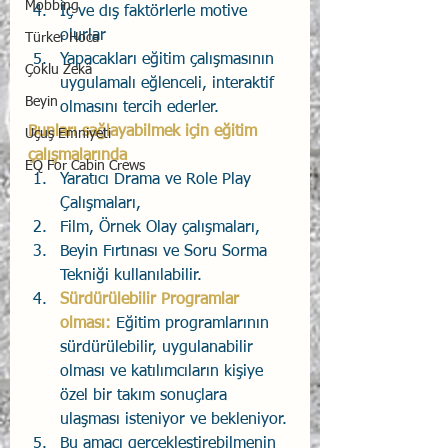
Mobbing
İç ve dış faktörlerle motive 
olurlar
Türker Hoca
Yapacakları eğitim çalışmasının 
Çoklu Zekâ
uygulamalı eğlenceli, interaktif 
Beyin
olmasını tercih ederler. 
Bunları sağlayabilmek için eğitim 
Uçuş Emniyeti
çalışmalarında
EQ For Cabin Crews
Yaratıcı Drama ve Role Play 
Çalışmaları,
Film, Örnek Olay çalışmaları,
Beyin Fırtınası ve Soru Sorma 
Tekniği kullanılabilir. 
Sürdürülebilir Programlar 
olması:
 Eğitim programlarının 
sürdürülebilir, uygulanabilir 
olması ve katılımcıların kişiye 
özel bir takım sonuçlara 
ulaşması isteniyor ve bekleniyor. 
Bu amacı gerçekleştirebilmenin 