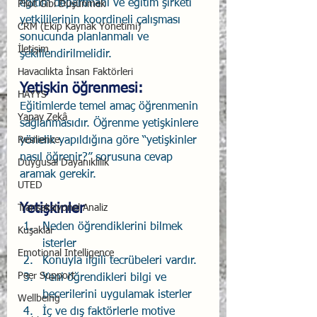
eğitim departmanı ve eğitim şirketi 
Pilot Gibi Düşünmek
yetkililerinin koordineli çalışması 
CRM (Ekip Kaynak Yönetimi)
sonucunda planlanmalı ve 
İletişim
şekillendirilmelidir.
Havacılıkta İnsan Faktörleri
Yetişkin öğrenmesi:
HAYYS
Eğitimlerde temel amaç öğrenmenin 
Yapay Zekâ
sağlanmasıdır. Öğrenme yetişkinlere 
Resilience
yönelik yapıldığına göre “yetişkinler 
nasıl öğrenir?” sorusuna cevap 
Duygusal Dayanıklılık
aramak gerekir.  
UTED
Yetişkinler
Transaksiyonel Analiz
Neden öğrendiklerini bilmek 
Kuşaklar
isterler
Emotional Intelligence
Konuyla ilgili tecrübeleri vardır.
Peer Support
Yeni öğrendikleri bilgi ve 
becerilerini uygulamak isterler
Wellbeing
İç ve dış faktörlerle motive 