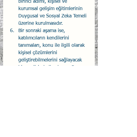
birinci adımı, kişisel ve 
kurumsal gelişim eğitimlerinin 
Duygusal ve Sosyal Zeka Temeli 
üzerine kurulmasıdır.
Bir sonraki aşama ise, 
katılımcıların kendilerini 
tanımaları, konu ile ilgili olarak 
kişisel çözümlerini 
geliştirebilmelerini sağlayacak 
bir analizin kullanılması. Bu 
konu üzerindeki araştırmalarım 
sonunda Harrison Assessments 
Yetenek Yönetimi Sistemi 
işleyen ve yararlı bir sistem 
olduğunu gördüm. Eğitim 
görüşmelerimde bu sistemi 
tanıtıyor ve öneriyorum.