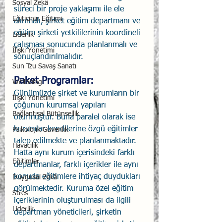
Sosyal Zekâ
süreci bir proje yaklaşımı ile ele 
Eğiticinin Eğitimi
alınmalı, şirket eğitim departmanı ve 
eğitim şirketi yetkililerinin koordineli 
Liderlik
çalışması sonucunda planlanmalı ve 
İlişki Yönetimi
sonuçlandırılmalıdır.
Sun Tzu Savaş Sanatı
Paket Programlar: 
Wellbeing
Günümüzde şirket ve kurumların bir 
İlişki Yönetimi
çoğunun kurumsal yapıları 
Bağlantısal Bütünsellik
oturmuştur. Buna paralel olarak ise 
kurumlar kendilerine özgü eğitimler 
Psikolojik Güvenlik
talep edilmekte ve planlanmaktadır. 
Havacılık
Hatta aynı kurum içerisindeki farklı 
Eğitimler
departmanlar, farklı içerikler ile aynı 
konuda eğitimlere ihtiyaç duydukları 
Duygusal Zekâ
görülmektedir. Kuruma özel eğitim 
Stres
içeriklerinin oluşturulması da ilgili 
Liderlik
departman yöneticileri, şirketin 