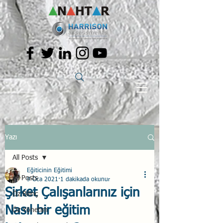
Yazı
All Posts
Eğiticinin Eğitimi
All Posts
9 Oca 2021
1 dakikada okunur
Şirket Çalışanlarınız için
Öz Bilinç
Nasıl bir eğitim
Öz Yönetim