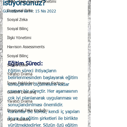
istiyorsunuz?
CRM - Ekip Kaynak Yönetimi
Duygusal Zeka
Güncelleme tarihi:
15 Nis 2022
Sosyal Zeka
Sosyal Bilinç
İlişki Yönetimi
Harrison Assessments
Sosyal Bilinç
Eğitim Süreci: 
Sosyal Zeka
Eğitim süreci ihtiyaçların 
Yaratıcı Drama
belirlenmesinden başlayarak eğitim 
İnsan Faktörleri - Human Factors
sonuçlarının ölçülmesine kadar 
uzanan bir süreçtir. Her aşamasının 
Güvenli Davranış
çok iyi planlanarak uygulanması ve 
Yaratıcı Drama
sonuçlandırılması önemlidir. 
Duygusal Zeka Koçluğu
Kurumlar bu süreci, kendi iç yapıları 
ile ya da eğitim şirketleri ile birlikte 
Uçak Kazaları
yürütmektedirler. Sözün özü eğitim 