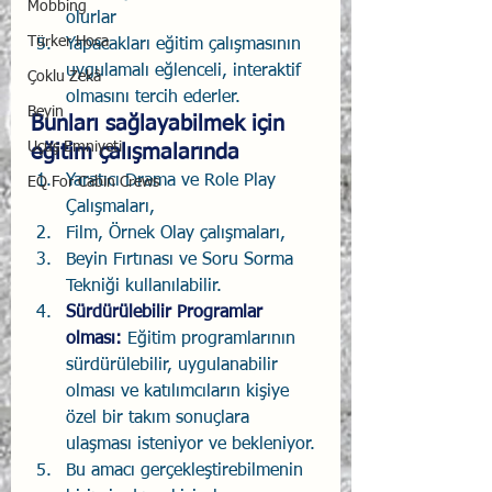
Mobbing
olurlar
Türker Hoca
Yapacakları eğitim çalışmasının 
uygulamalı eğlenceli, interaktif 
Çoklu Zekâ
olmasını tercih ederler. 
Beyin
Bunları sağlayabilmek için 
Uçuş Emniyeti
eğitim çalışmalarında
Yaratıcı Drama ve Role Play 
EQ For Cabin Crews
Çalışmaları,
Film, Örnek Olay çalışmaları,
Beyin Fırtınası ve Soru Sorma 
Tekniği kullanılabilir. 
Sürdürülebilir Programlar 
olması:
Eğitim programlarının 
sürdürülebilir, uygulanabilir 
olması ve katılımcıların kişiye 
özel bir takım sonuçlara 
ulaşması isteniyor ve bekleniyor. 
Bu amacı gerçekleştirebilmenin 