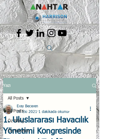
Yazı
All Posts
Eray Beceren
All Posts
30 Eki 2021
1 dakikada okunur
1. Uluslararası Havacılık
Öz Bilinç
Yönetimi Kongresinde
Öz Yönetim