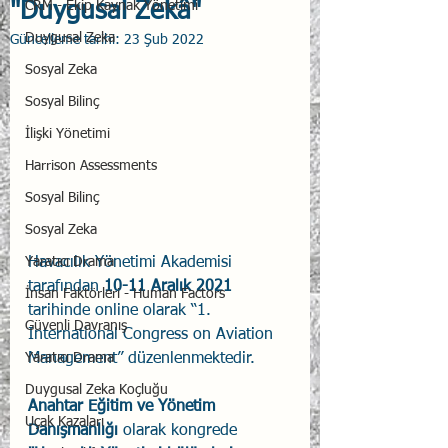
"Duygusal Zekâ"
CRM - Ekip Kaynak Yönetimi
Duygusal Zeka
Güncelleme tarihi:
23 Şub 2022
Sosyal Zeka
Sosyal Bilinç
İlişki Yönetimi
Harrison Assessments
Sosyal Bilinç
Sosyal Zeka
Yaratıcı Drama
Havacılık Yönetimi Akademisi 
tarafından 
10-11 Aralık 2021
İnsan Faktörleri - Human Factors
tarihinde online olarak “1. 
Güvenli Davranış
International Congress on Aviation 
Yaratıcı Drama
Management” düzenlenmektedir.
Duygusal Zeka Koçluğu
Anahtar Eğitim ve Yönetim 
Uçak Kazaları
Danışmanlığı
 olarak kongrede 