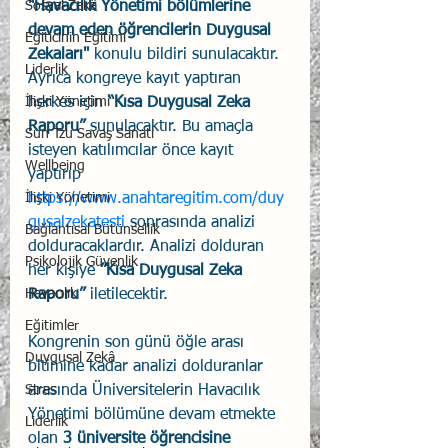
Sosyal Zekâ
"Havacılık Yönetimi bölümlerine 
devam eden öğrencilerin Duygusal 
Eğiticinin Eğitimi
Zekaları"
 konulu bildiri sunulacaktır. 
Liderlik
Ayrıca kongreye kayıt yaptıran 
İlişki Yönetimi
herkes için 
“Kısa Duygusal Zeka 
Raporu”
 sunulacaktır. Bu amaçla 
Sun Tzu Savaş Sanatı
isteyen katılımcılar önce kayıt 
Wellbeing
yaptırıp 
İlişki Yönetimi
https://www.anahtaregitim.com/duy
gusalzekatesti
 sonrasında analizi 
Bağlantısal Bütünsellik
dolduracaklardır. Analizi dolduran 
Psikolojik Güvenlik
her kişiye 
”Kısa Duygusal Zeka 
Havacılık
Raporu”
 iletilecektir. 
Eğitimler
Kongrenin son günü öğle arası 
Duygusal Zekâ
bitimine kadar analizi dolduranlar 
Stres
arasında Üniversitelerin Havacılık 
Yönetimi bölümüne devam etmekte 
Liderlik
olan 
3 üniversite öğrencisine