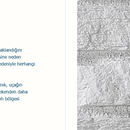
aklandığını 
esine neden 
nedeniyle herhangi 
nık, uçağın 
erekenden daha 
oh bölgesi 