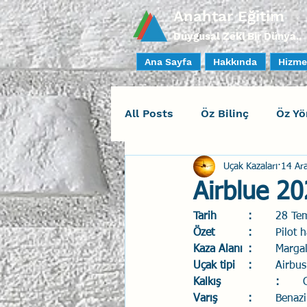
Anahtar Eğitim
Duygusal Zeki Bir Dünya..
Ana Sayfa
Hakkında
Hizme
All Posts
Öz Bilinç
Öz Yö
Uçak Kazaları
14 Ar
Sosyal Bilinç
İlişki Yöne
Airblue 20
Tarih		:
	28 T
Yaratıcı Drama
İnsan Fa
Özet		:
	Pilot
Kaza Alanı	:
	Margal
Uçak tipi	:
	Airbu
Duygusal Zeka Koçluğu
Kalkış		:
Varış		:
	Benaz