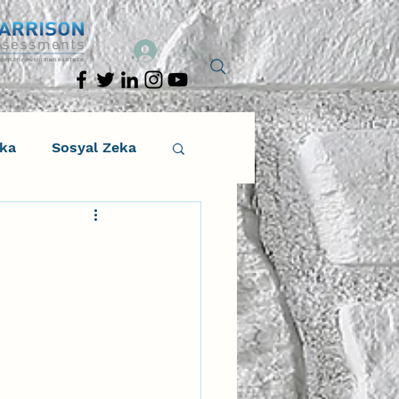
Giriş
eka
Sosyal Zeka
osyal Zeka
tıcı Drama
Liderlik