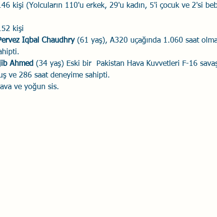
	146 kişi (Yolcuların 110'u erkek, 29'u kadın, 5'i çocuk ve 2'si be
Savaş Sanatı
Wellbeing
İlişki Yönetimi
Bağla
	152 kişi
aptan		:	Pervez Iqbal Chaudhry 
(61 yaş), A320 uçağında 1.060 saat olm
hipti. 
acılık
Eğitimler
Duygusal Zekâ
Stres
Li
lot:	Muntajib Ahmed 
(34 yaş) Eski bir  Pakistan Hava Kuvvetleri F-16 sava
uş ve 286 saat deneyime sahipti. 
hava ve yoğun sis.