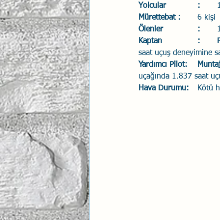
Yolcular		:
İlişki Yönetimi
Mürettebat	:
Sun Tzu 
	6 kişi
Ölenler		:
K
saat uçuş deneyimine sa
Psikolojik Güvenlik
Hav
Yardımcı Pi
uçağında 1.837 saat uç
Hava Durumu:
	Kötü 