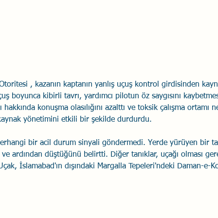
 Otoritesi , kazanın kaptanın yanlış uçuş kontrol girdisinden kayn
çuş boyunca kibirli tavrı, yardımcı pilotun öz saygısını kaybetm
ı hakkında konuşma olasılığını azalttı ve toksik çalışma ortamı 
kaynak yönetimini etkili bir şekilde durdurdu.
herhangi bir acil durum sinyali göndermedi. Yerde yürüyen bir ta
" ve ardından düştüğünü belirtti. Diğer tanıklar, uçağı olması g
 Uçak, İslamabad'ın dışındaki Margalla Tepeleri'ndeki Daman-e-K