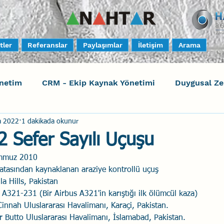
tler
Referanslar
Paylaşımlar
İletişim
Arama
netim
CRM - Ekip Kaynak Yönetimi
Duygusal Z
a 2022
1 dakikada okunur
timi
Harrison Assessments
Sosyal Bilinç
S
2 Sefer Sayılı Uçuşu
emmuz 2010
ktörleri - Human Factors
Güvenli Davranış
Yara
 hatasından kaynaklanan araziye kontrollü uçuş
la Hills, Pakistan
s A321-231 (Bir Airbus A321'in karıştığı ilk ölümcül kaza)
Uçak Kazaları
Sosyal Zekâ
Eğiticinin Eğitimi
	Cinnah Uluslararası Havalimanı, Karaçi, Pakistan.
ir Butto Uluslararası Havalimanı, İslamabad, Pakistan.