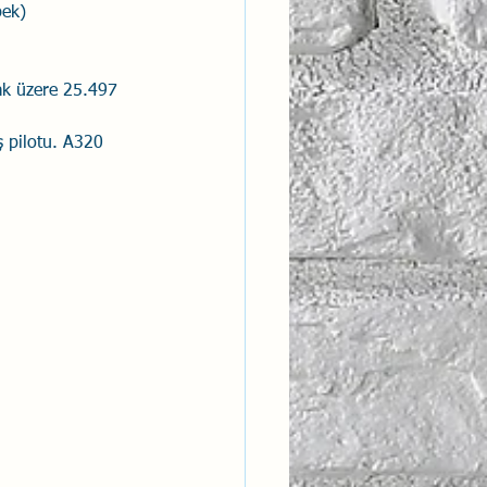
bek)
ntısal Bütünsellik
ak üzere 25.497 
derlik
ş pilotu. A320 