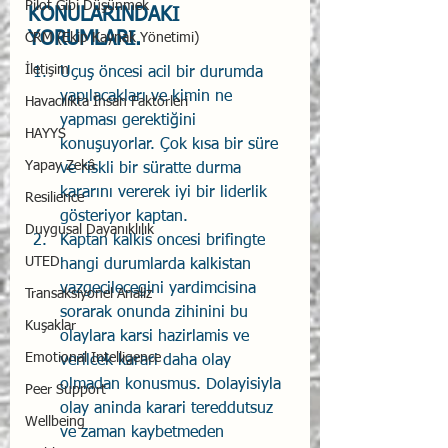
Pilot Gibi Düşünmek
KONULARINDAKI 
YORUMLARI.
CRM (Ekip Kaynak Yönetimi)
İletişim
Uçuş öncesi acil bir durumda 
yapılacakları ve kimin ne 
Havacılıkta İnsan Faktörleri
yapması gerektiğini 
HAYYS
konuşuyorlar. Çok kısa bir süre 
Yapay Zekâ
ve riskli bir süratte durma 
kararını vererek iyi bir liderlik 
Resilience
gösteriyor kaptan.
Duygusal Dayanıklılık
Kaptan kalkis oncesi brifingte 
UTED
hangi durumlarda kalkistan 
vazgecilecegini yardimcisina 
Transaksiyonel Analiz
sorarak onunda zihinini bu 
Kuşaklar
olaylara karsi hazirlamis ve 
Emotional Intelligence
verilcek karari daha olay 
olmadan konusmus. Dolayisiyla 
Peer Support
olay aninda karari tereddutsuz 
Wellbeing
ve zaman kaybetmeden 