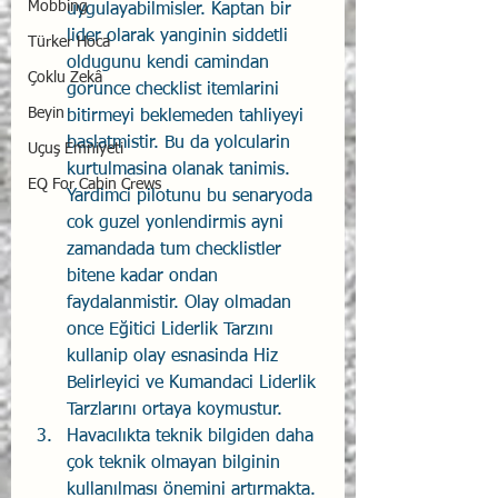
Mobbing
uygulayabilmisler. Kaptan bir 
lider olarak yanginin siddetli 
Türker Hoca
oldugunu kendi camindan 
Çoklu Zekâ
gorunce checklist itemlarini 
Beyin
bitirmeyi beklemeden tahliyeyi 
baslatmistir. Bu da yolcularin 
Uçuş Emniyeti
kurtulmasina olanak tanimis. 
EQ For Cabin Crews
Yardimci pilotunu bu senaryoda 
cok guzel yonlendirmis ayni 
zamandada tum checklistler 
bitene kadar ondan 
faydalanmistir. Olay olmadan 
once Eğitici Liderlik Tarzını 
kullanip olay esnasinda Hiz 
Belirleyici ve Kumandaci Liderlik 
Tarzlarını ortaya koymustur.
Havacılıkta teknik bilgiden daha 
çok teknik olmayan bilginin 
kullanılması önemini artırmakta. 