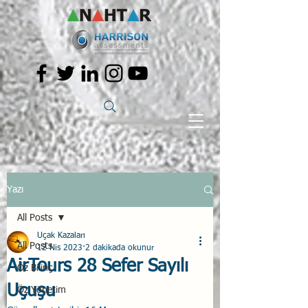
Yazı
All Posts
Uçak Kazaları
All Posts
12 Nis 2023
2 dakikada okunur
AirTours 28 Sefer Sayılı
Öz Bilinç
Uçuşu
Öz Yönetim