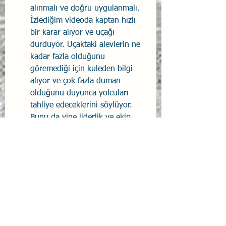
alınmalı ve doğru uygulanmalı. 
İzlediğim videoda kaptan hızlı 
bir karar alıyor ve uçağı 
durduyor. Uçaktaki alevlerin ne 
kadar fazla olduğunu 
göremediği için kuleden bilgi 
alıyor ve çok fazla duman 
olduğunu duyunca yolcuları 
tahliye edeceklerini söylüyor. 
Bunu da yine liderlik ve ekip 
çalışması olarak olumlu 
değerlendirebiliriz. Ancak 
tahliye öncesinde kontrol 
listesindeki maddelerin 
bitmesini beklemeden kabin 
amiri dumanların ve yangının 
kabinde yayıldığını görünce 
tahliyeyi başlatıyor ve yolcuların 