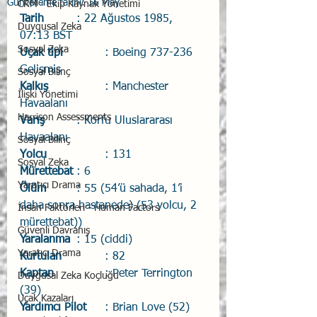
Güncelleme tarihi:
16 May
CRM - Ekip Kaynak Yönetimi
Tarih
		:
22 Ağustos 1985, 
Duygusal Zeka
07:13 BST
Sosyal Zeka
Uçak tipi
		:
Boeing 737-236 
Gelişmiş
Sosyal Bilinç
Kalkış
		:
Manchester 
İlişki Yönetimi
Havaalanı
Harrison Assessments
Varış
		:
Korfu Uluslararası 
Havaalanı
Sosyal Bilinç
Yolcu
		:
131
Sosyal Zeka
Mürettebat
	:
6
Yaratıcı Drama
Ölüm
		: 55 (54’ü sahada, 1’i 
daha sonra hastanede) (53 yolcu, 2 
İnsan Faktörleri - Human Factors
mürettebat))
Güvenli Davranış
Yaralanma
	: 15 (ciddi)
Yaratıcı Drama
Kurtulan
		: 82
Kaptan
		:
Peter Terrington 
Duygusal Zeka Koçluğu
(39)
Uçak Kazaları
Yardımcı Pilot
	: Brian Love (52)