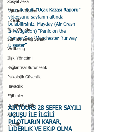
Sosyal Zekâ
Uçuş ile ilgili 
“Uçak Kazası Raporu”
Eğiticinin Eğitimi
videosunu sayfanın altında 
Liderlik
bulabilirsiniz. Mayday (Air Crash 
İlişki Yönetimi
Investigation) “Panic on the 
Runway” or “Manchester Runway 
Sun Tzu Savaş Sanatı
Disaster”
Wellbeing
İlişki Yönetimi
Bağlantısal Bütünsellik
Psikolojik Güvenlik
Havacılık
Eğitimler
Duygusal Zekâ
AIRTOURS 28 SEFER SAYILI 
UÇUŞU İLE İLGİLİ 
Stres
PILOTLARIN KARAR, 
Liderlik
LIDERLIK VE EKIP OLMA 