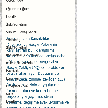
Sosyal Zekâ
Eğiticinin Eğitimi
Liderlik
İlişki Yönetimi
Sun Tzu Savaş Sanatı
Amerikalılarla Kanadalıların 
Wellbeing
Duygusal ve Sosyal Zekâlarını 
İlişki Yönetimi
karşılaştıran bu ilk araştırma, 
Bağlantısal Bütünsellik
Amerikalıların Kanadalılardan daha 
yüksek oranda bir Duygusal ve 
Psikolojik Güvenlik
Sosyal Zekâya (EQ) sahip olduklarını 
Havacılık
ortaya çıkarmıştır. Duygusal ve 
Eğitimler
Sosyal Zekâ, zihinsel zekâdan (IQ) 
farklı olup, birinin duygularının 
Duygusal Zekâ
farkında olma ve kontrol etme, 
Stres
başkalarıyla geçinme, stresi 
Liderlik
yönetme, değişime ayak uydurma ve 