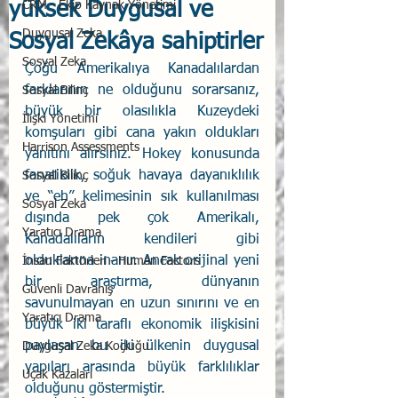
yüksek Duygusal ve
CRM - Ekip Kaynak Yönetimi
Duygusal Zeka
Sosyal Zekâya sahiptirler
Sosyal Zeka
Çoğu Amerikalıya Kanadalılardan 
farklarının ne olduğunu sorarsanız, 
Sosyal Bilinç
büyük bir olasılıkla Kuzeydeki 
İlişki Yönetimi
komşuları gibi cana yakın oldukları 
Harrison Assessments
yanıtını alırsınız. Hokey konusunda 
fanatiklik, soğuk havaya dayanıklılık 
Sosyal Bilinç
ve “eh” kelimesinin sık kullanılması 
Sosyal Zeka
dışında pek çok Amerikalı, 
Yaratıcı Drama
Kanadalıların kendileri gibi 
olduklarına inanır. Ancak orijinal yeni 
İnsan Faktörleri - Human Factors
bir araştırma, dünyanın 
Güvenli Davranış
savunulmayan en uzun sınırını ve en 
Yaratıcı Drama
büyük iki taraflı ekonomik ilişkisini 
paylaşan bu iki ülkenin duygusal 
Duygusal Zeka Koçluğu
yapıları arasında büyük farklılıklar 
Uçak Kazaları
olduğunu göstermiştir.  