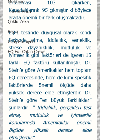
Mobbing
ortalaması 103 çıkarken, 
Kanadalılarınki 95 çıkmıştır ki böylece 
Türker Hoca
arada önemli bir fark oluşmaktadır. 
Çoklu Zekâ
Beyin
EQ-I testinde duygusal olarak kendi 
farkında olma, iddialılık, esneklik, 
Uçuş Emniyeti
strese dayanıklılık, mutluluk ve 
EQ For Cabin Crews
iyimserlik gibi faktörleri de içeren 15 
farklı EQ faktörü kullanılmıştır. Dr. 
Stein’e göre Amerikalılar hem toplam 
EQ derecesinde, hem de kimi spesifik 
faktörlerde önemli ölçüde daha 
yüksek derece elde etmişlerdir. Dr. 
Stein’e göre “en büyük farklılıklar” 
şunlardır: 
“ İddialılık, gerçekleri test 
etme, mutluluk ve iyimserlik 
konularında Amerikalılar önemli 
ölçüde yüksek derece elde 
etmişlerdir.”