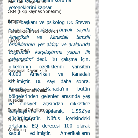
olumlu bir ruh halini koruma 
Pilot Gibi Düşünmek
yeteneklerini kapsar. 
CRM (Ekip Kaynak Yönetimi)
İletişim
MHS başkanı ve psikolog Dr. Steven 
Stein, 
“Bu çalışma, büyük sayıda 
Havacılıkta İnsan Faktörleri
Amerikalı ve Kanadalı temsili 
HAYYS
örneklerinin yer aldığı ve aralarında 
Yapay Zekâ
doğrudan karşılaştırma yapan ilk 
çalışmadır.”
 dedi. Bu çalışma için, 
Resilience
ülkelerinin özelliklerini yansıtan 
Duygusal Dayanıklılık
4.000 Amerikalı ve Kanadalı 
UTED
seçilmiştir. Bu sayı daha sonra, 
Amerika ve Kanada’nın bütün 
Transaksiyonel Analiz
bölgelerinden gelenler arasında yaş 
Kuşaklar
ve cinsiyet açısından dikkatlice 
Emotional Intelligence
karşılaştırma yapılarak, 1.552’ye 
düşürülmüştür. Nüfus içerisindeki 
Peer Support
ortalama EQ derecesi 100 olarak 
Wellbeing
kabul edilmiştir. Amerikalıların 