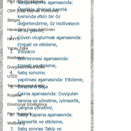
Pilot Gibi Düşünmek
Satışa Hazırlık aşamasında: 
Özellikle zihinsel hazırlık 
CRM (Ekip Kaynak Yönetimi)
kısmında etkin bir öz 
İletişim
değerlendirme, öz motivasyon 
Havacılıkta İnsan Faktörleri
ve öz güven,
Güven oluşturmak aşamasında: 
HAYYS
Empati ve etkileme,
Yapay Zekâ
İhtiyacın 
Resilience
Belirlenmesi aşamasında: 
Empati ve dinleme,
Duygusal Dayanıklılık
Satış sunumu 
UTED
yapılması aşamasında: Etkileme,
Transaksiyonel Analiz
İtirazlarla Başa 
Çıkma aşamasında: Duyguları 
Kuşaklar
tanıma ve yönetme, iyimserlik, 
Emotional Intelligence
çatışma yönetimi,
Peer Support
Satışı Kapama aşamasında: 
İyimserlik ve etkileme,
Wellbeing
Satış sonrası Takip ve 