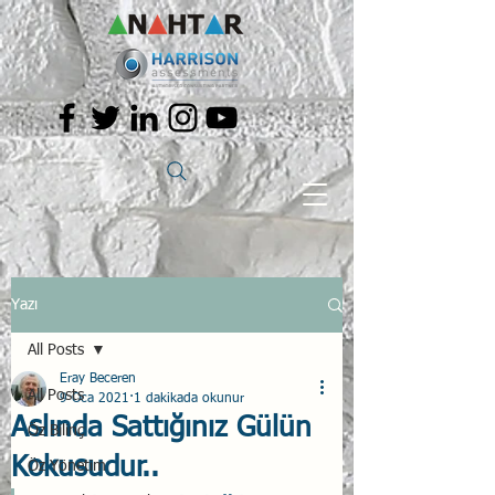
Yazı
All Posts
Eray Beceren
All Posts
9 Oca 2021
1 dakikada okunur
Aslında Sattığınız Gülün
Öz Bilinç
Kokusudur..
Öz Yönetim