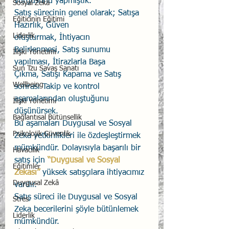
vurgusunu yapmıştık.
Sosyal Zekâ
Satış sürecinin genel olarak; Satışa 
Eğiticinin Eğitimi
Hazırlık, Güven 
Liderlik
oluşturmak, İhtiyacın 
Belirlenmesi, Satış sunumu 
İlişki Yönetimi
yapılması, İtirazlarla Başa 
Sun Tzu Savaş Sanatı
Çıkma, Satışı Kapama ve Satış 
Wellbeing
sonrası Takip ve kontrol 
aşamalarından oluştuğunu 
İlişki Yönetimi
düşünürsek.
Bağlantısal Bütünsellik
Bu aşamaları Duygusal ve Sosyal 
Psikolojik Güvenlik
Zeka yetkinlikleri ile özdeşleştirmek 
mümkündür. Dolayısıyla başarılı bir 
Havacılık
satış için 
“Duygusal ve Sosyal 
Eğitimler
Zekası”
 yüksek satışçılara ihtiyacımız 
Duygusal Zekâ
vardır. 
Satış süreci ile Duygusal ve Sosyal 
Stres
Zeka becerilerini şöyle bütünlemek 
Liderlik
mümkündür. 