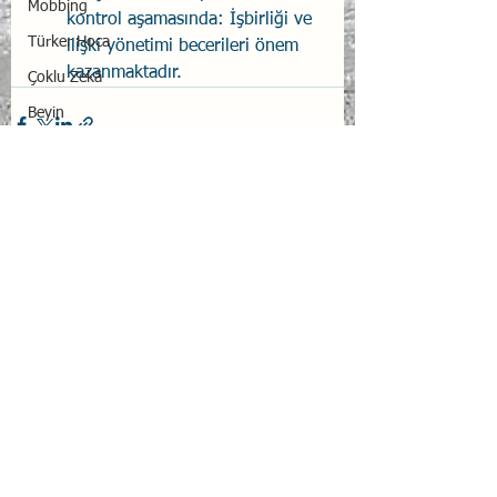
Mobbing
kontrol aşamasında: İşbirliği ve 
Türker Hoca
ilişki yönetimi becerileri önem 
kazanmaktadır.
Çoklu Zekâ
Beyin
Uçuş Emniyeti
EQ For Cabin Crews
Hepsini Gör
İlgili Yazılar