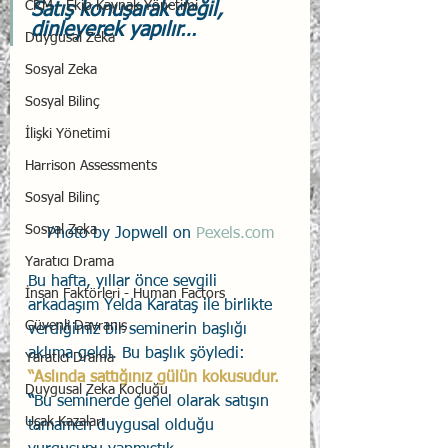
CRM - Ekip Kaynak Yönetimi
Satış konuşarak değil, 
dinleyerek yapılır…
Duygusal Zeka
Sosyal Zeka
Sosyal Bilinç
İlişki Yönetimi
Harrison Assessments
Sosyal Bilinç
Sosyal Zeka
Photo by Jopwell on 
Pexels.com
Yaratıcı Drama
Bu hafta, yıllar önce sevgili 
İnsan Faktörleri - Human Factors
arkadaşım Yelda Karataş ile birlikte 
Güvenli Davranış
verdiğimiz bir seminerin başlığı 
aklıma geldi. Bu başlık şöyledi: 
Yaratıcı Drama
“Aslında sattığınız gülün kokusudur. 
Duygusal Zeka Koçluğu
“
Bu seminerde genel olarak satışın 
Uçak Kazaları
tamamen duygusal olduğu 