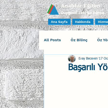
Anahtar Eğitim
Duygusal Zeki Bir Dünya..
Ana Sayfa
Hakkında
Hizme
All Posts
Öz Bilinç
Öz Yö
Eray Beceren
17 Oc
Sosyal Bilinç
İlişki Yöne
Başarılı Yö
Yaratıcı Drama
İnsan Fa
Duygusal Zeka Koçluğu