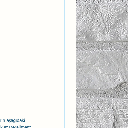
ntısal Bütünsellik
derlik
rin aşağıdaki 
ok at Derailment 