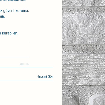
 öz güveni koruma.
ma.
im kurabilen.
Hepsini Gör