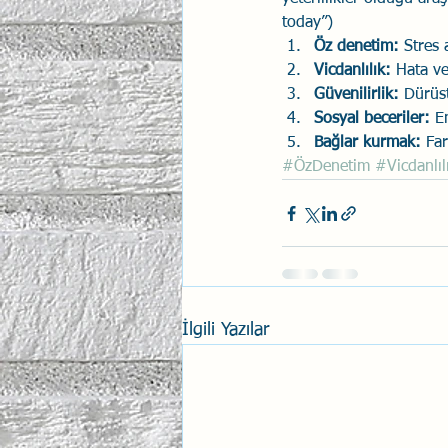
today”) 
Öz denetim:
 Stres
Vicdanlılık: 
Hata ve
Güvenilirlik:
 Dürüst
Sosyal beceriler: 
E
Bağlar kurmak: 
Far
#ÖzDenetim
#Vicdanlıl
İlgili Yazılar