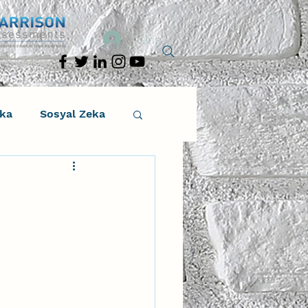
Giriş
eka
Sosyal Zeka
osyal Zeka
tıcı Drama
Liderlik