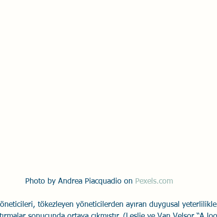
Savaş Sanatı
Wellbeing
İlişki Yönetimi
Bağla
acılık
Eğitimler
Duygusal Zekâ
Stres
Li
Photo by Andrea Piacquadio on 
Pexels.com
öneticileri, tökezleyen yöneticilerden ayıran duygusal yeterlilikle
ştırmalar sonucunda ortaya çıkmıştır. (Leslie ve Van Velsor “A lo