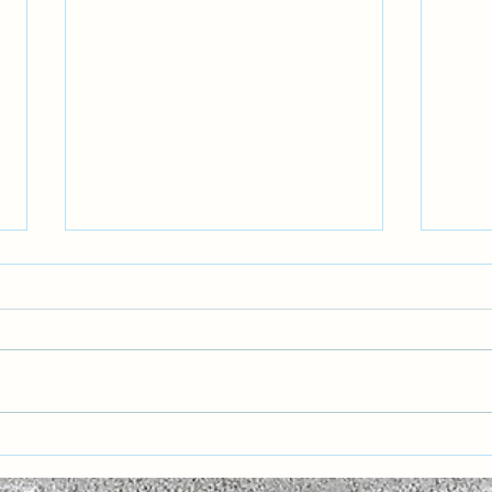
Havacılıkta Pozitif Emniyet
Gelec
Kültürü: Hatalardan Öğrenmek
Nesil