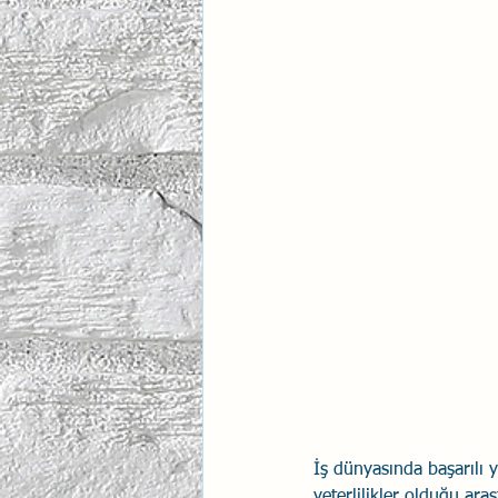
İlişki Yönetimi
Sun Tzu 
Psikolojik Güvenlik
Hav
İş dünyasında başarılı y
yeterlilikler olduğu ara