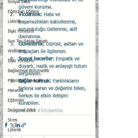
Sosyal Zekâ
güveni koruma.
Eğiticinin Eğitimi
Vicdanlılık: 
Hata ve 
Liderlik
başarısızlıkları kabullenme, 
sorumluluğu üstlenme, adil 
İlişki Yönetimi
davranma.
Sun Tzu Savaş Sanatı
Güvenilirlik:
 Dürüst, astları ve 
Wellbeing
ihtiyaçları ile ilgilenen.
Sosyal beceriler: 
Empatik ve 
İlişki Yönetimi
duyarlı, nazik ve anlayışlı tutum 
Bağlantısal Bütünsellik
sergileyen.
Psikolojik Güvenlik
Bağlar kurmak: 
Farklılıkların 
farkına varan ve değerini bilen, 
Havacılık
herkes ile etkin iletişim 
Eğitimler
kurabilen.
Duygusal Zekâ
#ÖzDenetim
#Vicdanlılık
Stres
Liderlik