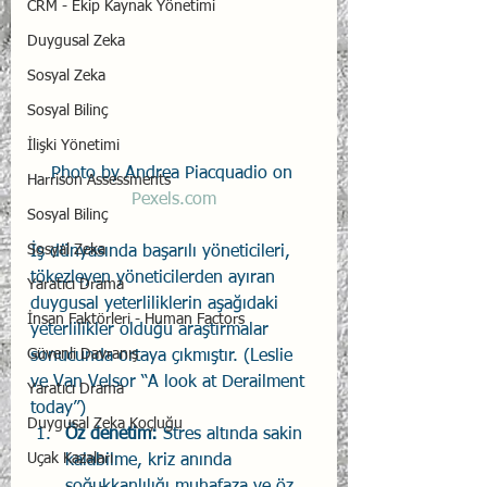
CRM - Ekip Kaynak Yönetimi
Duygusal Zeka
Sosyal Zeka
Sosyal Bilinç
İlişki Yönetimi
Photo by Andrea Piacquadio on 
Harrison Assessments
Pexels.com
Sosyal Bilinç
Sosyal Zeka
İş dünyasında başarılı yöneticileri, 
tökezleyen yöneticilerden ayıran 
Yaratıcı Drama
duygusal yeterliliklerin aşağıdaki 
İnsan Faktörleri - Human Factors
yeterlilikler olduğu araştırmalar 
Güvenli Davranış
sonucunda ortaya çıkmıştır. (Leslie 
ve Van Velsor “A look at Derailment 
Yaratıcı Drama
today”) 
Duygusal Zeka Koçluğu
Öz denetim:
 Stres altında sakin 
Uçak Kazaları
kalabilme, kriz anında 
soğukkanlılığı muhafaza ve öz 