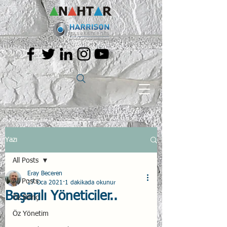
Yazı
All Posts
Eray Beceren
All Posts
17 Oca 2021
1 dakikada okunur
Başarılı Yöneticiler..
Öz Bilinç
Öz Yönetim