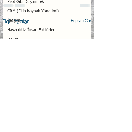
Pilot Gibi Düşünmek
CRM (Ekip Kaynak Yönetimi)
İletişim
Hepsini Gör
İlgili Yazılar
Havacılıkta İnsan Faktörleri
HAYYS
Yapay Zekâ
Resilience
Duygusal Dayanıklılık
UTED
Transaksiyonel Analiz
Kuşaklar
Emotional Intelligence
Peer Support
Wellbeing