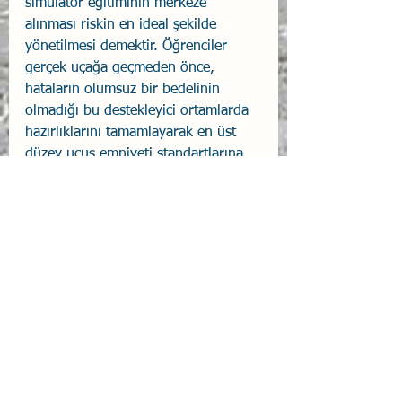
simülatör eğitiminin merkeze 
alınması riskin en ideal şekilde 
yönetilmesi demektir. Öğrenciler 
gerçek uçağa geçmeden önce, 
hataların olumsuz bir bedelinin 
olmadığı bu destekleyici ortamlarda 
hazırlıklarını tamamlayarak en üst 
düzey uçuş emniyeti standartlarına 
ulaşırlar.
Sonuç olarak;
 havacılık eğitimindeki 
bu yenilikçi yaklaşım, kokpiti 
kısıtlayıcı bir "sınıf" olmaktan çıkarıp, 
pilotların simülatörde kazandıkları 
üstün yetkinlikleri ustalıkla 
sergileyecekleri bir performans 
alanına dönüştürmektedir. Simülatör 
temelli bu yapısal dönüşüm, 
havacılık sektörü için çok daha 