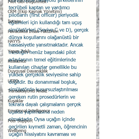
Günümüzde havayolu şirketlerinin 
Pilot Gibi Düşünmek
tecrübeli kaptan ve yardımcı 
CRM (Ekip Kaynak Yönetimi)
pilotların (first officer) periyodik 
İletişim
eğitimleri için kullandığı tam uçuş 
simülatörleri (Seviye C ve D), gerçek 
Havacılıkta İnsan Faktörleri
dünya koşullarını olağanüstü bir 
HAYYS
hassasiyetle yansıtmaktadır. Ancak 
Yapay Zekâ
mesleğin henüz başındaki pilot 
adaylarının temel eğitimlerinde 
Resilience
kullanılan cihazlar genellikle bu 
Duygusal Dayanıklılık
yüksek gerçeklik seviyesine sahip 
UTED
değildir. Bu donanımsal boşluk, 
simülatörde kusursuzlaştırılması 
Transaksiyonel Analiz
gereken rutin prosedürlerin ve 
Kuşaklar
tekrara dayalı çalışmaların gerçek 
Emotional Intelligence
uçakta yapılmasına neden 
olmaktadır. Oysa uçağın içinde 
Peer Support
geçirilen kıymetli zaman, öğrencinin 
Wellbeing
uçağın hissiyatını kavraması ve 