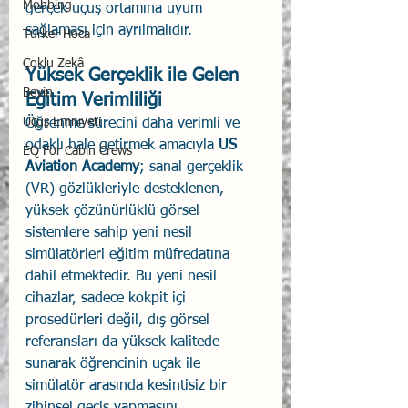
Mobbing
gerçek uçuş ortamına uyum 
sağlaması için ayrılmalıdır.
Türker Hoca
Çoklu Zekâ
Yüksek Gerçeklik ile Gelen 
Beyin
Eğitim Verimliliği 
Uçuş Emniyeti
Öğrenme sürecini daha verimli ve 
odaklı hale getirmek amacıyla 
US 
EQ For Cabin Crews
Aviation Academy
; sanal gerçeklik 
(VR) gözlükleriyle desteklenen, 
yüksek çözünürlüklü görsel 
sistemlere sahip yeni nesil 
simülatörleri eğitim müfredatına 
dahil etmektedir. Bu yeni nesil 
cihazlar, sadece kokpit içi 
prosedürleri değil, dış görsel 
referansları da yüksek kalitede 
sunarak öğrencinin uçak ile 
simülatör arasında kesintisiz bir 