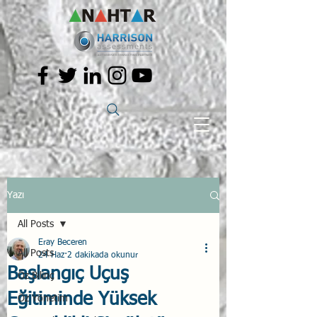
Yazı
All Posts
Eray Beceren
All Posts
24 Haz
2 dakikada okunur
Başlangıç Uçuş
Öz Bilinç
Eğitiminde Yüksek
Öz Yönetim