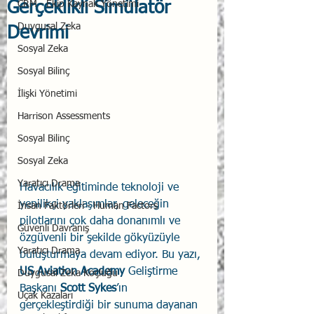
Gerçeklikli Simülatör
CRM - Ekip Kaynak Yönetimi
Duygusal Zeka
Devrimi
Sosyal Zeka
Sosyal Bilinç
İlişki Yönetimi
Harrison Assessments
Sosyal Bilinç
Sosyal Zeka
Yaratıcı Drama
Havacılık eğitiminde teknoloji ve 
yenilikçi yaklaşımlar, geleceğin 
İnsan Faktörleri - Human Factors
pilotlarını çok daha donanımlı ve 
Güvenli Davranış
özgüvenli bir şekilde gökyüzüyle 
Yaratıcı Drama
buluşturmaya devam ediyor. Bu yazı, 
US Aviation Academy 
Geliştirme 
Duygusal Zeka Koçluğu
Başkanı 
Scott Sykes
’ın 
Uçak Kazaları
gerçekleştirdiği bir sunuma dayanan 