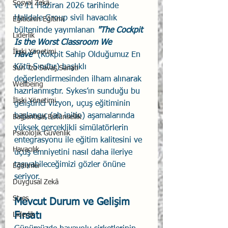
Sosyal Zekâ
ve 11 Haziran 2026 tarihinde 
Halldale Group sivil havacılık 
Eğiticinin Eğitimi
bülteninde yayımlanan 
"The Cockpit 
Liderlik
Is the Worst Classroom We 
İlişki Yönetimi
Have"
 (Kokpit Sahip Olduğumuz En 
Kötü Sınıftır) başlıklı 
Sun Tzu Savaş Sanatı
değerlendirmesinden ilham alınarak 
Wellbeing
hazırlanmıştır. Sykes’ın sunduğu bu 
İlişki Yönetimi
geliştirici vizyon, uçuş eğitiminin 
başlangıç (ab initio) aşamalarında 
Bağlantısal Bütünsellik
yüksek gerçeklikli simülatörlerin 
Psikolojik Güvenlik
entegrasyonu ile eğitim kalitesini ve 
Havacılık
uçuş emniyetini nasıl daha ileriye 
taşıyabileceğimizi gözler önüne 
Eğitimler
seriyor.
Duygusal Zekâ
Stres
Mevcut Durum ve Gelişim 
Fırsatı 
Liderlik