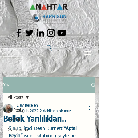
Yazı
All Posts
Eray Beceren
All Posts
23 Şub 2022
2 dakikada okunur
Bellek Yanlılıkları..
Öz Bilinç
Sinirbilimci Dean Burnett 
“Aptal 
Öz Yönetim
Beyin”
 isimli kitabında şöyle bir 