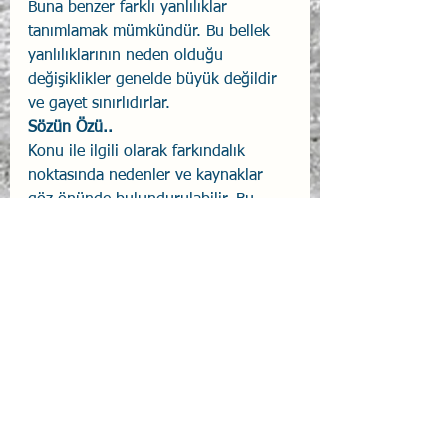
Buna benzer farklı yanlılıklar 
tanımlamak mümkündür. Bu bellek 
yanlılıklarının neden olduğu 
değişiklikler genelde büyük değildir 
ve gayet sınırlıdırlar. 
Sözün Özü..
Konu ile ilgili olarak farkındalık 
noktasında nedenler ve kaynaklar 
göz önünde bulundurulabilir. Bu 
tutumun muhtemel olumsuz 
etkilerini önlemek için konu üzerine 
düşünmek, geri bildirim almak ve 
sonrasında gelişim çabası göstermek 
yararlı olacaktır.
Beyin
Bellek
Yanlılık