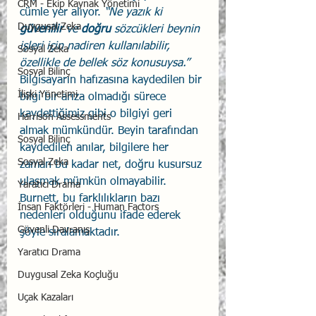
CRM - Ekip Kaynak Yönetimi
cümle yer alıyor. 
“Ne yazık ki 
Duygusal Zeka
güvenilir
 ve 
doğru
 sözcükleri beynin 
işleri için nadiren kullanılabilir, 
Sosyal Zeka
özellikle de bellek söz konusuysa.” 
Sosyal Bilinç
Bilgisayarın hafızasına kaydedilen bir 
İlişki Yönetimi
bilgi bir arıza olmadığı sürece 
kaydettiğimiz gibi o bilgiyi geri 
Harrison Assessments
almak mümkündür. Beyin tarafından 
Sosyal Bilinç
kaydedilen anılar, bilgilere her 
Sosyal Zeka
zaman bu kadar net, doğru kusursuz 
ulaşmak mümkün olmayabilir. 
Yaratıcı Drama
Burnett, bu farklılıkların bazı 
İnsan Faktörleri - Human Factors
nedenleri olduğunu ifade ederek 
Güvenli Davranış
şöyle sıralamaktadır.
Yaratıcı Drama
Duygusal Zeka Koçluğu
Uçak Kazaları