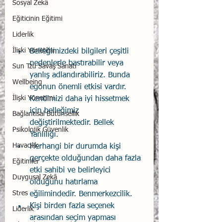
Sosyal Zekâ
Eğiticinin Eğitimi
Liderlik
İlişki Yönetimi
Belleğimizdeki bilgileri çeşitli 
nedenlerle bastırabilir veya 
Sun Tzu Savaş Sanatı
yanlış adlandırabiliriz. Bunda 
Wellbeing
egonun önemli etkisi vardır. 
İlişki Yönetimi
Kendimizi daha iyi hissetmek 
için belleğimiz 
Bağlantısal Bütünsellik
değiştirilmektedir. Bellek 
Psikolojik Güvenlik
Yanlılığı.
Havacılık
Herhangi bir durumda kişi 
gerçekte olduğundan daha fazla 
Eğitimler
etki sahibi ve belirleyici 
Duygusal Zekâ
olduğunu hatırlama 
Stres
eğilimindedir. Benmerkezcilik.
Kişi birden fazla seçenek 
Liderlik
arasından seçim yapması 