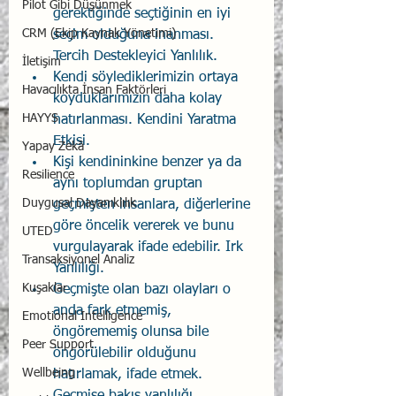
Pilot Gibi Düşünmek
gerektiğinde seçtiğinin en iyi 
CRM (Ekip Kaynak Yönetimi)
seçim olduğuna inanması.  
Tercih Destekleyici Yanlılık.
İletişim
Kendi söylediklerimizin ortaya 
Havacılıkta İnsan Faktörleri
koyduklarımızın daha kolay 
HAYYS
hatırlanması. Kendini Yaratma 
Etkisi.
Yapay Zekâ
Kişi kendininkine benzer ya da 
Resilience
aynı toplumdan gruptan 
Duygusal Dayanıklılık
geçmişten insanlara, diğerlerine 
göre öncelik vererek ve bunu 
UTED
vurgulayarak ifade edebilir. Irk 
Transaksiyonel Analiz
Yanlılığı.
Kuşaklar
Geçmişte olan bazı olayları o 
anda fark etmemiş, 
Emotional Intelligence
öngörememiş olunsa bile 
Peer Support
öngörülebilir olduğunu 
Wellbeing
hatırlamak, ifade etmek. 