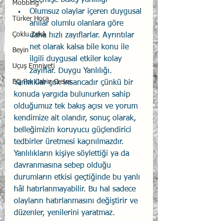
Geçmişe bakış yanlılığı
Mobbing
Olumsuz olaylar içeren duygusal 
Türker Hoca
anılar olumlu olanlara göre 
Çoklu Zekâ
daha hızlı zayıflarlar. Ayrıntılar 
net olarak kalsa bile konu ile 
Beyin
ilgili duygusal etkiler kolay 
Uçuş Emniyeti
zayıflar. Duygu Yanlılığı.
EQ For Cabin Crews
Yanlılıklar çok insancadır çünkü bir 
konuda yargıda bulunurken sahip 
olduğumuz tek bakış açısı ve yorum 
kendimize ait olandır, sonuç olarak, 
belleğimizin koruyucu güçlendirici 
tedbirler üretmesi kaçınılmazdır. 
Yanlılıkların kişiye söylettiği ya da 
davranmasına sebep olduğu 
durumların etkisi geçtiğinde bu yanlı 
hâl hatırlanmayabilir. Bu hal sadece 
olayların hatırlanmasını değiştirir ve 
düzenler, yenilerini yaratmaz.