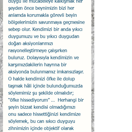
duygu ile mücadeleye kalkışmak her 
şeyden önce beynimizin bizi her 
anlamda korumakla görevli beyin 
bölgelerimizin savunmaya geçmesine 
sebep olur. Kendimizi bir anda yıkıcı 
duygumuzu ve bu yıkıcı duygudan 
doğan aksiyonlarımızı 
rasyonelleştirmeye çalışırken 
buluruz. Dolayısıyla kendimizin ve 
karşımızdakilerin hayrına bir 
aksiyonda bulunmamız imkansızlaşır. 
O halde kendimizi öfke ile dolup 
taşmak hâli içinde bulunduğumuzda 
söylemimiz şu şekilde olmalıdır; 
“öfke hissediyorum” …  Herhangi bir 
şeyin bizzat kendisi olmadığımızı 
onu sadece hissettiğinizi kendimize 
söylemek, bu can sıkıcı duyguyu 
zihnimizin içinde objektif olarak 