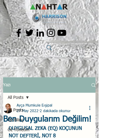
Yazı
All Posts
Ayça Mumkule Erşipal
All Posts
27 May 2022
2 dakikada okunur
Ben Duygularım Değilim!
Öz Bilinç
DUYGUSAL ZEKA (EQ) KOÇUNUN 
Öz Yönetim
NOT DEFTERİ, NOT 8