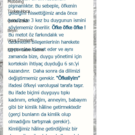
Mobbing
pişmanlıktır. Bu sebeple, öfkenin 
Türker Hoca
geldiğini hissettiğimiz anda önce 
kendimize 3 kez bu duygunun ismini 
Çoklu Zekâ
söylememiz önerilir. 
Öfke öfke öfke ! 
Beyin
Bu metot öz farkındalık ve 
Uçuş Emniyeti
özdenetim bileşenlerinin harekete 
geçmesine hizmet eder ve aynı 
EQ For Cabin Crews
zamanda bize, duygu yönetimi için 
korteksin ihtiyaç duyduğu 6 sn.’yi 
kazandırır.  Daha sonra da dilimizi 
değiştirmemiz gerekir. 
“Öfkeliyim”
ifadesi öfkeyi varoluşsal tarafa taşır. 
Bu ifade biçimi duyguyu tıpkı 
kadınım, erkeğim, anneyim, babayım 
gibi bir kimlik hâline getirmektedir 
(gerçi bunların da kimlik olup 
olmadığını tartışmak gerekir). 
Kimliğimiz hâline getirdiğimiz bir 