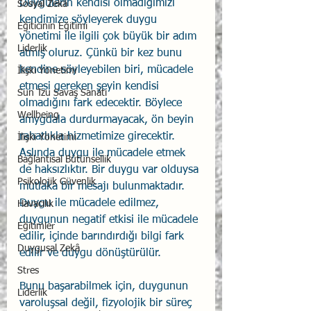
Duyguların kendisi olmadığımızı 
Sosyal Zekâ
kendimize söyleyerek duygu 
Eğiticinin Eğitimi
yönetimi ile ilgili çok büyük bir adım 
Liderlik
atmış oluruz. Çünkü bir kez bunu 
kendine söyleyebilen biri, mücadele 
İlişki Yönetimi
etmesi gereken şeyin kendisi 
Sun Tzu Savaş Sanatı
olmadığını fark edecektir. Böylece 
Wellbeing
amygdala durdurmayacak, ön beyin 
rahatlıkla hizmetimize girecektir. 
İlişki Yönetimi
Aslında duygu ile mücadele etmek 
Bağlantısal Bütünsellik
de haksızlıktır. Bir duygu var olduysa 
Psikolojik Güvenlik
mutlaka bir mesajı bulunmaktadır. 
Duygu ile mücadele edilmez, 
Havacılık
duygunun negatif etkisi ile mücadele 
Eğitimler
edilir, içinde barındırdığı bilgi fark 
Duygusal Zekâ
edilir ve duygu dönüştürülür.
Stres
Bunu başarabilmek için, duygunun 
Liderlik
varoluşsal değil, fizyolojik bir süreç 