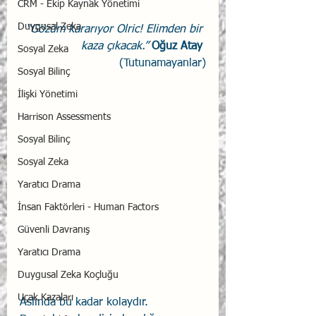
CRM - Ekip Kaynak Yönetimi
Duygusal Zeka
“Gözüm kararıyor Olric! Elimden bir 
kaza çıkacak.”
Oğuz Atay 
Sosyal Zeka
(Tutunamayanlar)
Sosyal Bilinç
İlişki Yönetimi
Harrison Assessments
Sosyal Bilinç
Sosyal Zeka
Yaratıcı Drama
İnsan Faktörleri - Human Factors
Güvenli Davranış
Yaratıcı Drama
Duygusal Zeka Koçluğu
Uçak Kazaları
Aslında bu kadar kolaydır. 