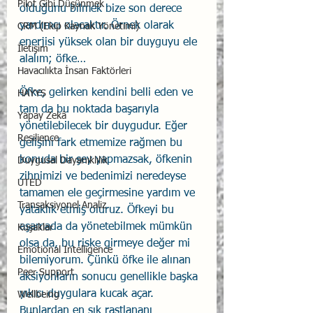
Pilot Gibi Düşünmek
olduğunu bilmek bize son derece 
yardımcı olacaktır. Örnek olarak 
CRM (Ekip Kaynak Yönetimi)
enerjisi yüksek olan bir duyguyu ele 
İletişim
alalım; öfke…
Havacılıkta İnsan Faktörleri
Öfke, gelirken kendini belli eden ve 
HAYYS
tam da bu noktada başarıyla 
Yapay Zekâ
yönetilebilecek bir duygudur. Eğer 
Resilience
gelişini fark etmemize rağmen bu 
konuda bir şey yapmazsak, öfkenin 
Duygusal Dayanıklılık
zihnimizi ve bedenimizi neredeyse 
UTED
tamamen ele geçirmesine yardım ve 
Transaksiyonel Analiz
yataklık etmiş oluruz. Öfkeyi bu 
aşamada da yönetebilmek mümkün 
Kuşaklar
olsa da, bu riske girmeye değer mi 
Emotional Intelligence
bilemiyorum. Çünkü öfke ile alınan 
Peer Support
aksiyonların sonucu genellikle başka 
yıkıcı duygulara kucak açar. 
Wellbeing
Bunlardan en sık rastlananı 