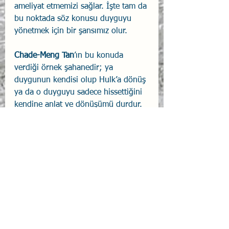
ameliyat etmemizi sağlar. İşte tam da 
bu noktada söz konusu duyguyu 
yönetmek için bir şansımız olur.
Chade-Meng Tan
’ın bu konuda 
verdiği örnek şahanedir; ya 
duygunun kendisi olup Hulk’a dönüş 
ya da o duyguyu sadece hissettiğini 
kendine anlat ve dönüşümü durdur.
O zaman ne yapıyoruz? 
Dilimizi değiştiriyoruz… 
Öfkeliyim değil, öfke hissediyorum. 
Üzgünüm değil, üzüntü 
hissediyorum… 
Hatta suçluyum değil, suçluluk 
hissediyorum… 
Öyle ya, suçluluk hissetmek bizi 