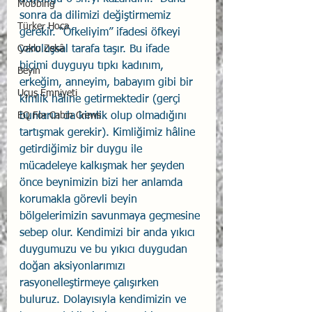
Mobbing
sonra da dilimizi değiştirmemiz 
Türker Hoca
gerekir. “Öfkeliyim” ifadesi öfkeyi 
varoluşsal tarafa taşır. Bu ifade 
Çoklu Zekâ
biçimi duyguyu tıpkı kadınım, 
Beyin
erkeğim, anneyim, babayım gibi bir 
Uçuş Emniyeti
kimlik hâline getirmektedir (gerçi 
bunların da kimlik olup olmadığını 
EQ For Cabin Crews
tartışmak gerekir). Kimliğimiz hâline 
getirdiğimiz bir duygu ile 
mücadeleye kalkışmak her şeyden 
önce beynimizin bizi her anlamda 
korumakla görevli beyin 
bölgelerimizin savunmaya geçmesine 
sebep olur. Kendimizi bir anda yıkıcı 
duygumuzu ve bu yıkıcı duygudan 
doğan aksiyonlarımızı 
rasyonelleştirmeye çalışırken 
buluruz. Dolayısıyla kendimizin ve 