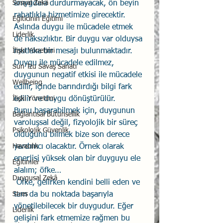
amygdala durdurmayacak, ön beyin 
Sosyal Zekâ
rahatlıkla hizmetimize girecektir. 
Eğiticinin Eğitimi
Aslında duygu ile mücadele etmek 
Liderlik
de haksızlıktır. Bir duygu var olduysa 
mutlaka bir mesajı bulunmaktadır. 
İlişki Yönetimi
Duygu ile mücadele edilmez, 
Sun Tzu Savaş Sanatı
duygunun negatif etkisi ile mücadele 
Wellbeing
edilir, içinde barındırdığı bilgi fark 
edilir ve duygu dönüştürülür. 
İlişki Yönetimi
Bunu başarabilmek için, duygunun 
Bağlantısal Bütünsellik
varoluşsal değil, fizyolojik bir süreç 
Psikolojik Güvenlik
olduğunu bilmek bize son derece 
yardımcı olacaktır. Örnek olarak 
Havacılık
enerjisi yüksek olan bir duyguyu ele 
Eğitimler
alalım; öfke… 
Duygusal Zekâ
 Öfke, gelirken kendini belli eden ve 
tam da bu noktada başarıyla 
Stres
yönetilebilecek bir duygudur. Eğer 
Liderlik
gelişini fark etmemize rağmen bu 