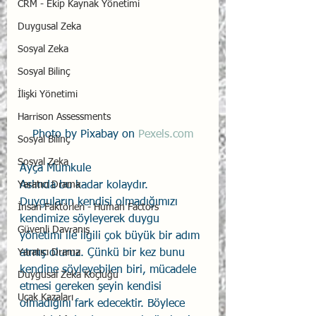
CRM - Ekip Kaynak Yönetimi
Duygusal Zeka
Sosyal Zeka
Sosyal Bilinç
İlişki Yönetimi
Harrison Assessments
Photo by Pixabay on 
Pexels.com
Sosyal Bilinç
Sosyal Zeka
Ayça Mumkule 
Aslında bu kadar kolaydır. 
Yaratıcı Drama
Duyguların kendisi olmadığımızı 
İnsan Faktörleri - Human Factors
kendimize söyleyerek duygu 
Güvenli Davranış
yönetimi ile ilgili çok büyük bir adım 
atmış oluruz. Çünkü bir kez bunu 
Yaratıcı Drama
kendine söyleyebilen biri, mücadele 
Duygusal Zeka Koçluğu
etmesi gereken şeyin kendisi 
Uçak Kazaları
olmadığını fark edecektir. Böylece 