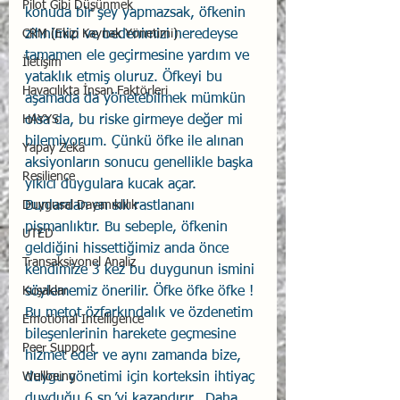
Pilot Gibi Düşünmek
konuda bir şey yapmazsak, öfkenin 
zihnimizi ve bedenimizi neredeyse 
CRM (Ekip Kaynak Yönetimi)
tamamen ele geçirmesine yardım ve 
İletişim
yataklık etmiş oluruz. Öfkeyi bu 
Havacılıkta İnsan Faktörleri
aşamada da yönetebilmek mümkün 
olsa da, bu riske girmeye değer mi 
HAYYS
bilemiyorum. Çünkü öfke ile alınan 
Yapay Zekâ
aksiyonların sonucu genellikle başka 
Resilience
yıkıcı duygulara kucak açar. 
Bunlardan en sık rastlananı 
Duygusal Dayanıklılık
pişmanlıktır. Bu sebeple, öfkenin 
UTED
geldiğini hissettiğimiz anda önce 
Transaksiyonel Analiz
kendimize 3 kez bu duygunun ismini 
söylememiz önerilir. Öfke öfke öfke ! 
Kuşaklar
Bu metot özfarkındalık ve özdenetim 
Emotional Intelligence
bileşenlerinin harekete geçmesine 
Peer Support
hizmet eder ve aynı zamanda bize, 
duygu yönetimi için korteksin ihtiyaç 
Wellbeing
duyduğu 6 sn.’yi kazandırır.  Daha 