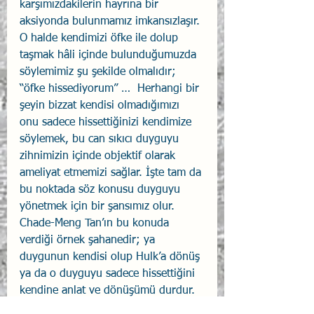
karşımızdakilerin hayrına bir 
aksiyonda bulunmamız imkansızlaşır. 
O halde kendimizi öfke ile dolup 
taşmak hâli içinde bulunduğumuzda 
söylemimiz şu şekilde olmalıdır; 
“öfke hissediyorum” …  Herhangi bir 
şeyin bizzat kendisi olmadığımızı 
onu sadece hissettiğinizi kendimize 
söylemek, bu can sıkıcı duyguyu 
zihnimizin içinde objektif olarak 
ameliyat etmemizi sağlar. İşte tam da 
bu noktada söz konusu duyguyu 
yönetmek için bir şansımız olur. 
Chade-Meng Tan’ın bu konuda 
verdiği örnek şahanedir; ya 
duygunun kendisi olup Hulk’a dönüş 
ya da o duyguyu sadece hissettiğini 
kendine anlat ve dönüşümü durdur. 
O zaman ne yapıyoruz? Dilimizi 