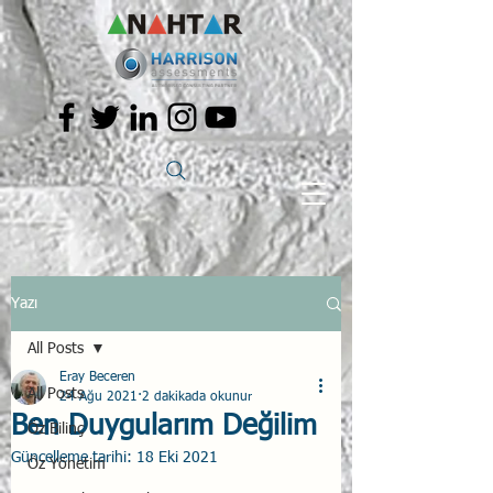
Yazı
All Posts
Eray Beceren
All Posts
24 Ağu 2021
2 dakikada okunur
Ben Duygularım Değilim
Öz Bilinç
Güncelleme tarihi:
18 Eki 2021
Öz Yönetim