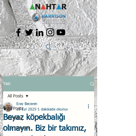
Yazı
All Posts
Eray Beceren
All Posts
10 Eyl 2025
1 dakikada okunur
Beyaz köpekbalığı
Öz Bilinç
olmayın. Biz bir takımız,
Öz Yönetim