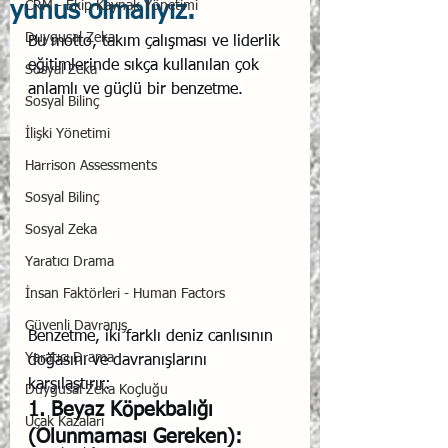
yunus olmalıyız.
CRM - Ekip Kaynak Yönetimi
Duygusal Zeka
Bu motto, takım çalışması ve liderlik 
eğitimlerinde sıkça kullanılan çok 
Sosyal Zeka
anlamlı ve güçlü bir benzetme.
Sosyal Bilinç
İlişki Yönetimi
Harrison Assessments
Sosyal Bilinç
Sosyal Zeka
Yaratıcı Drama
İnsan Faktörleri - Human Factors
Güvenli Davranış
Benzetme, iki farklı deniz canlısının 
Yaratıcı Drama
doğasını ve davranışlarını 
karşılaştırır:
Duygusal Zeka Koçluğu
1. Beyaz Köpekbalığı 
Uçak Kazaları
(Olunmaması Gereken):