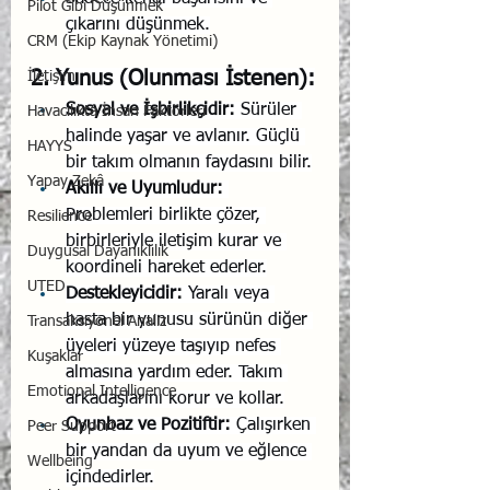
Pilot Gibi Düşünmek
çıkarını düşünmek.
CRM (Ekip Kaynak Yönetimi)
2. Yunus (Olunması İstenen):
İletişim
Sosyal ve İşbirlikçidir:
 Sürüler 
Havacılıkta İnsan Faktörleri
halinde yaşar ve avlanır. Güçlü 
HAYYS
bir takım olmanın faydasını bilir.
Yapay Zekâ
Akıllı ve Uyumludur:
Problemleri birlikte çözer, 
Resilience
birbirleriyle iletişim kurar ve 
Duygusal Dayanıklılık
koordineli hareket ederler.
UTED
Destekleyicidir:
 Yaralı veya 
hasta bir yunusu sürünün diğer 
Transaksiyonel Analiz
üyeleri yüzeye taşıyıp nefes 
Kuşaklar
almasına yardım eder. Takım 
Emotional Intelligence
arkadaşlarını korur ve kollar.
Oyunbaz ve Pozitiftir:
 Çalışırken 
Peer Support
bir yandan da uyum ve eğlence 
Wellbeing
içindedirler.