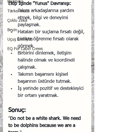
Mobbing
Ekip İçinde "Yunus" Davranışı:
Takım arkadaşlarına yardım 
Türker Hoca
etmek, bilgi ve deneyimi 
Çoklu Zekâ
paylaşmak.
Beyin
Hataları bir suçlama fırsatı değil, 
birlikte öğrenme fırsatı olarak 
Uçuş Emniyeti
görmek.
EQ For Cabin Crews
Birbirini dinlemek, iletişim 
halinde olmak ve koordineli 
çalışmak.
Takımın başarısını kişisel 
başarının üstünde tutmak.
İş yerinde pozitif ve destekleyici 
bir ortam yaratmak.
Sonuç:
"
Do not be a white shark. We need 
to be dolphins because we are a 