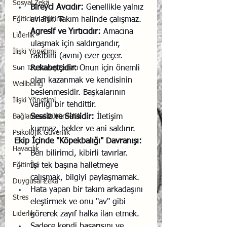
Sosyal Zekâ
Bireyci Avcıdır:
 Genellikle yalnız 
Eğiticinin Eğitimi
avlanır. Takım halinde çalışmaz.
Agresif ve Yırtıcıdır:
 Amacına 
Liderlik
ulaşmak için saldırgandır, 
İlişki Yönetimi
rakibini (avını) ezer geçer.
Sun Tzu Savaş Sanatı
Rekabetçidir:
 Onun için önemli 
olan kazanmak ve kendisinin 
Wellbeing
beslenmesidir. Başkalarının 
İlişki Yönetimi
varlığı bir tehdittir.
Bağlantısal Bütünsellik
Sessiz ve Sinsidir:
 İletişim 
kurmaz, bekler ve ani saldırır.
Psikolojik Güvenlik
Ekip İçinde "Köpekbalığı" Davranışı:
Havacılık
Ben bilirimci, kibirli tavırlar.
Eğitimler
İşi tek başına halletmeye 
çalışmak, bilgiyi paylaşmamak.
Duygusal Zekâ
Hata yapan bir takım arkadaşını 
Stres
eleştirmek ve onu "av" gibi 
Liderlik
görerek zayıf halka ilan etmek.
Sadece kendi başarısını ve 