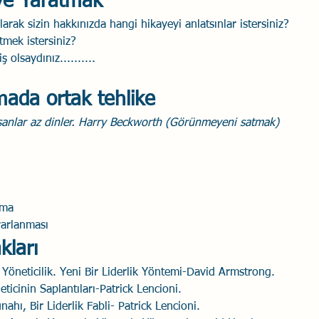
aye Yaratmak
olarak sizin hakkınızda hangi hikayeyi anlatsınlar istersiniz?
tmek istersiniz?
 olsaydınız..........
mada ortak tehlike
nsanlar az dinler. Harry Beckworth (Görünmeyeni satmak)
tma
rarlanması
kları
Yöneticilik. Yeni Bir Liderlik Yöntemi-David Armstrong.
ticinin Saplantıları-Patrick Lencioni.
ahı, Bir Liderlik Fabli- Patrick Lencioni.