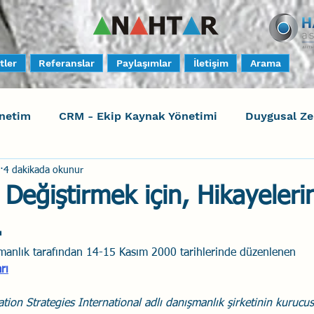
tler
Referanslar
Paylaşımlar
İletişim
Arama
netim
CRM - Ekip Kaynak Yönetimi
Duygusal Z
4 dakikada okunur
timi
Harrison Assessments
Sosyal Bilinç
S
 Değiştirmek için, Hikayelerin
.
ktörleri - Human Factors
Güvenli Davranış
Yara
şmanlık tarafından 14-15 Kasım 2000 tarihlerinde düzenlenen 
rı
Uçak Kazaları
Sosyal Zekâ
Eğiticinin Eğitimi
tion Strategies International adlı danışmanlık şirketinin kurucu