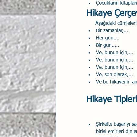
Çocukların kitaplar
Hikaye Çerçe
      Aşağıdaki cümlel
Bir zamanlar,...
Her gün,...
Bir gün,....
Ve, bunun için,...
Ve, bunun için,...
Ve, bunun için,...
Ve, son olarak,...
Ve bu hikayenin ana
Hikaye Tipleri
Şirkette başarıyı sa
birisi emirleri din