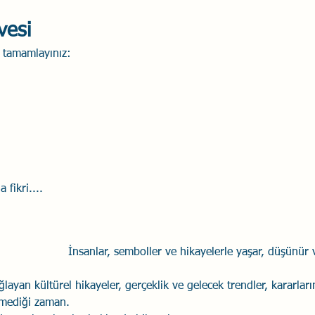
ı
vesi
eri tamamlayınız:
 fikri....
İnsanlar, semboller ve hikayelerle yaşar, düşünür 
ğlayan kültürel hikayeler, gerçeklik ve gelecek trendler, kararların
lemediği zaman.