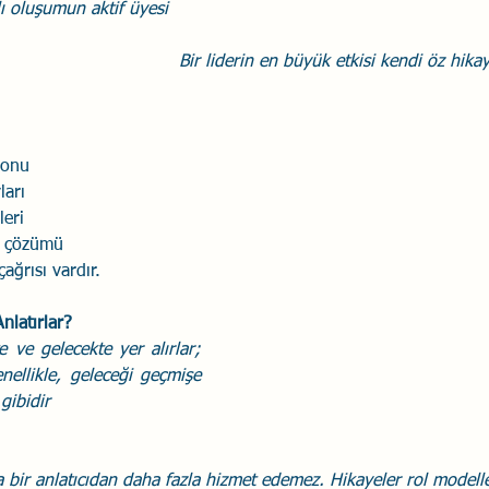
ı oluşumun aktif üyesi 
Savaş Sanatı
Wellbeing
İlişki Yönetimi
Bağla
Bir liderin en büyük etkisi kendi öz hika
acılık
Eğitimler
Duygusal Zekâ
Stres
Li
 sonu
ları
leri
e çözümü
ağrısı vardır.
nlatırlar?
 ve gelecekte yer alırlar; 
nellikle, geleceği geçmişe 
gibidir
a bir anlatıcıdan daha fazla hizmet edemez. Hikayeler rol modelle