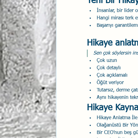
Yeni Bir Hik
İnsanlar, bir lider 
Hangi mirası terk e
Başarıyı garantilemiş
Hikaye anlat
Sen çok söylersin i
Çok uzun
Çok detaylı
Çok açıklamalı
Öğüt veriyor
Tutarsız, derme ça
Aynı hikayenin tek
Hikaye Kayna
Hikaye Anlatma İle 
Olağanüstü Bir Yöne
Bir CEO’nun beş gün