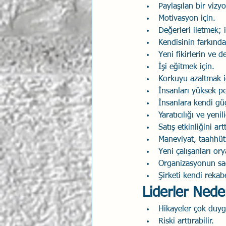
Paylaşılan bir vizyo
Motivasyon için.
Değerleri iletmek; i
Kendisinin farkında
Yeni fikirlerin ve 
İşi eğitmek için.
Korkuyu azaltmak i
İnsanları yüksek p
İnsanlara kendi güç
Yaratıcılığı ve yenil
Satış etkinliğini art
Maneviyat, taahhüt
Yeni çalışanları or
Organizasyonun sağ
Şirketi kendi rekab
Liderler Nede
Hikayeler çok duygu
Riski arttırabilir.