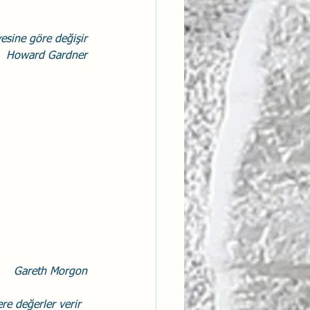
ntısal Bütünsellik
yesine göre değişir
Howard Gardner
derlik
Gareth Morgon
re değerler verir 