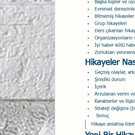
Başka kişiler ve uy
Evrensel deneyimle
Bitmemiş hikayeler
Grup hikayeleri
Ders çıkarılan hikaye
Organizasyonların s
İyi haber-kötü habe
Zorlukları yenmeni
Hikayeler Nası
Geçmiş olaylar, ark
Şimdiki durum
İçerik
Arzulanan verim ve
Karakterler ve ilişki
Strateji değişimi 
 Sonuç
Hikaye anlatma liderl