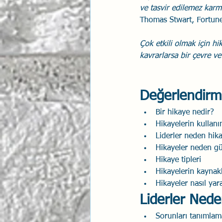
ve tasvir edilemez karma
Thomas Stwart, Fortune
Çok etkili olmak için hik
kavrarlarsa bir çevre ve 
Değerlendir
Bir hikaye nedir?
Hikayelerin kullanı
Liderler neden hika
Hikayeler neden g
Hikaye tipleri
Hikayelerin kaynakl
Hikayeler nasıl yara
Liderler Neden
Sorunları tanımlam