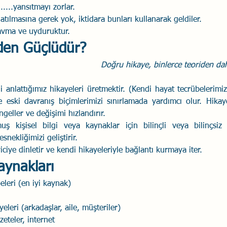
.......yansıtmayı zorlar.
latılmasına gerek yok, iktidara bunları kullanarak geldiler.
avma ve uyduruktur.
den Güçlüdür?
      Doğru hikaye, binlerce teoriden da
i anlattığımız hikayeleri üretmektir. (Kendi hayat tecrübelerimi
 eski davranış biçimlerimizi sınırlamada yardımcı olur. Hikayele
engeller ve değişimi hızlandırır.
uş kişisel bilgi veya kaynaklar için bilinçli veya bilinçsiz ar
snekliğimizi geliştirir. 
iciye dinletir ve kendi hikayeleriyle bağlantı kurmaya iter.
aynakları
eleri (en iyi kaynak)
yeleri (arkadaşlar, aile, müşteriler)
zeteler, internet