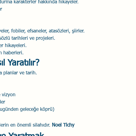
durma karakterler hakkında hikayeler.
r
ler, fobiler, efsaneler, atasözleri, şiirler.
özlü tarihleri ve projeleri.
r hikayeleri.
n haberleri.
l Yaratılır?
a planlar ve tarih.
 vizyon
ler
(bugünden geleceğe köprü)
erin en önemli silahıdır. 
Noel Tichy