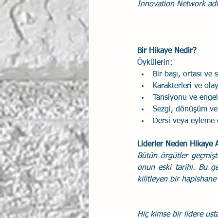
Innovation Network adl
İlişki Yönetimi
Sun Tzu 
Bir Hikaye Nedir?
Psikolojik Güvenlik
Hav
Öykülerin:
Bir başı, ortası ve
Karakterleri ve olay
Tansiyonu ve engel
Sezgi, dönüşüm v
Dersi veya eyleme ç
Liderler Neden Hikaye A
Bütün örgütler geçmişte
onun eski tarihi. Bu ge
kilitleyen bir hapishane 
Hiç kimse bir lidere ust