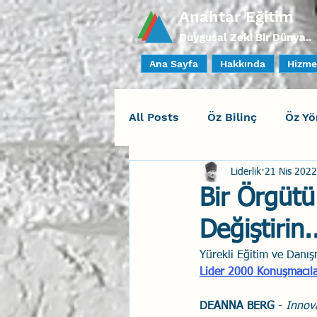
Anahtar Eğitim
Duygusal Zeki Bir Dünya..
Ana Sayfa
Hakkında
Hizme
All Posts
Öz Bilinç
Öz Yö
Liderlik
21 Nis 2022
Sosyal Bilinç
İlişki Yöne
Bir Örgütü
Değiştirin.
Yaratıcı Drama
İnsan Fa
Yürekli Eğitim ve Danı
Lider 2000 Konuşmacıla
Duygusal Zeka Koçluğu
DEANNA BERG
 -
 Innova