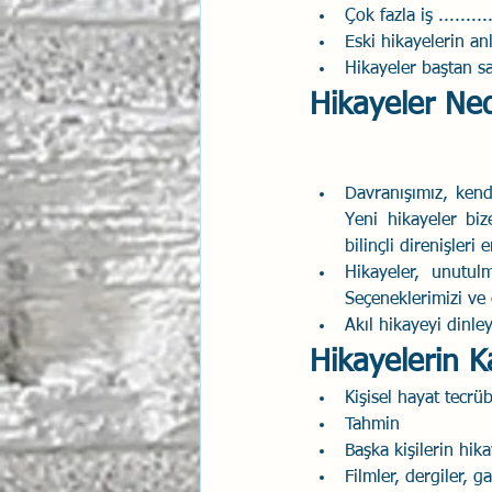
Çok fazla iş ........
Eski hikayelerin an
Hikayeler baştan s
Hikayeler Ne
Davranışımız, kend
Yeni hikayeler bize
bilinçli direnişleri 
Hikayeler, unutulm
Seçeneklerimizi ve e
Akıl hikayeyi dinley
Hikayelerin K
Kişisel hayat tecrüb
Tahmin
Başka kişilerin hika
Filmler, dergiler, ga