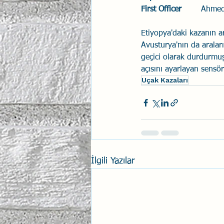
First Officer
	Ahmed
Etiyopya'daki kazanın a
Avusturya'nın da aralar
geçici olarak durdurmuş
açısını ayarlayan sensör
Uçak Kazaları
İlgili Yazılar