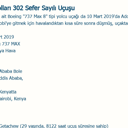
ları 302 Sefer Sayılı Uçuşu
 ait Boeing "737 Max 8" tipi yolcu uçağı da 10 Mart 2019'da Ad
obi'ye gitmek için havalandıktan kısa süre sonra düşmüş, uçaktak
art 2019
ng 737 MAX
Addis Ababa, 
Nairobi, Kenya
d Getachew (29 yaşında, 8122 saat uçuş süresine sahip) 