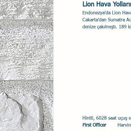
Lion Hava Yolları
İlişki Yönetimi
Sun Tzu 
Endonezya'da Lion Hava 
Cakarta'dan Sumatra Ad
denize çakılmıştı. 189 ki
Psikolojik Güvenlik
Hav
Hintli, 6028 saat uçuş 
First Officer
	Harvi