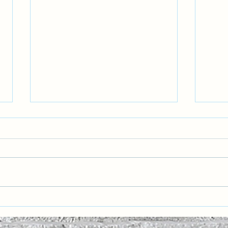
Havacılıkta Pozitif Emniyet
Gelec
Kültürü: Hatalardan Öğrenmek
Nesil
ve Geleceği Korumak
Zekâ