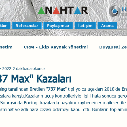
tler
Referanslar
Paylaşımlar
İletişim
Arama
netim
CRM - Ekip Kaynak Yönetimi
Duygusal Z
z 2022
2 dakikada okunur
timi
Harrison Assessments
Sosyal Bilinç
S
37 Max" Kazaları
ing 
tarafından üretilen "
737 Max
" tipi yolcu uçakları 2018'de 
En
ktörleri - Human Factors
Güvenli Davranış
Yara
zalara karıştı.Kazaların uçuş kontrolleriyle ilgili hata sonucu gerçe
 Sonrasında Boeing, kazalarda hayatını kaybedenlerin aileleri ile
azminat ve adli para cezası ödemeyi kabul etti. Bunların toplamın
Uçak Kazaları
Sosyal Zekâ
Eğiticinin Eğitimi