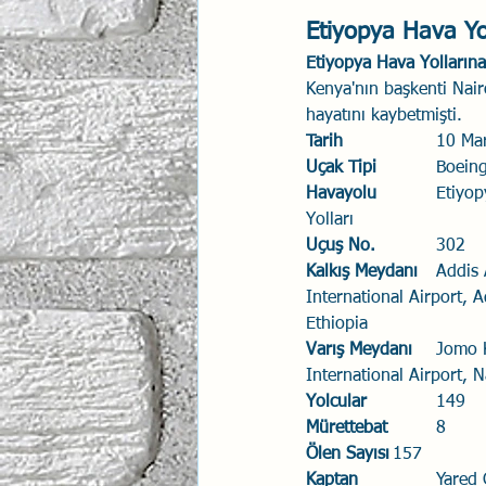
Etiyopya Hava Yol
Etiyopya Hava Yollarına
Kenya'nın başkenti Nair
hayatını kaybetmişti. 
Tarih
			10 M
Uçak Tipi
		Boei
Havayolu
		Etiyopya Hava 
Yolları
Uçuş No.
		302
Kalkış Meydanı
	Addis Ababa Bole 
International Airport, 
Ethiopia 
Varış Meydanı
	Jomo Kenyatta 
International Airport, 
Yolcular
		149
Mürettebat
		8
Ölen Sayısı
	157
Kaptan
		Yare