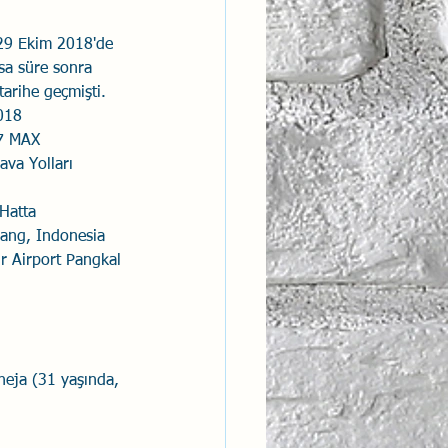
ntısal Bütünsellik
 29 Ekim 2018'de 
sa süre sonra 
 tarihe geçmişti.
derlik
2018
37 MAX
Hava Yolları
rang, Indonesia 