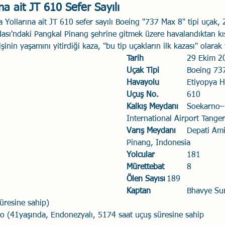
na ait JT 610 Sefer Sayılı 
Savaş Sanatı
Wellbeing
İlişki Yönetimi
Bağla
Yollarına ait JT 610 sefer sayılı Boeing "737 Max 8" tipi uçak,
ası'ndaki Pangkal Pinang şehrine gitmek üzere havalandıktan kı
şinin yaşamını yitirdiği kaza, "bu tip uçakların ilk kazası" olarak
acılık
Eğitimler
Duygusal Zekâ
Stres
Li
Tarih
			29 Ekim 
Uçak Tipi
		Boeing 7
Havayolu
		Etiyopya 
Uçuş No.
		610
Kalkış Meydanı
	Soekarno–Hatta 
International Airport Tange
Varış Meydanı
	Depati Amir Airport Pangkal 
Pinang, Indonesia
Yolcular
		181
Mürettebat
		8
Ölen Sayısı
	189
Kaptan
		Bhavye Suneja (31 yaşında, 
süresine sahip)
no (41yaşında, Endonezyalı, 5174 saat uçuş süresine sahip