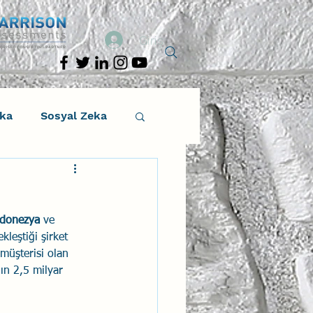
Giriş
eka
Sosyal Zeka
osyal Zeka
donezya 
ve 
tıcı Drama
kleştiği şirket 
 müşterisi olan 
ın 2,5 milyar 
Liderlik