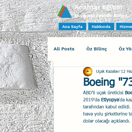
Anahtar Eğitim
Duygusal Zeki Bir Dünya..
Ana Sayfa
Hakkında
Hizme
All Posts
Öz Bilinç
Öz Yö
Uçak Kazaları
12 Ha
Sosyal Bilinç
İlişki Yöne
Boeing "7
ABD'li uçak üreticisi 
Boe
Yaratıcı Drama
İnsan Fa
2019'da 
Etiyopya
'da ka
tarafından kabul edildi.
hava yolu şirketlerine t
Duygusal Zeka Koçluğu
dolar olacağı açıklandı.