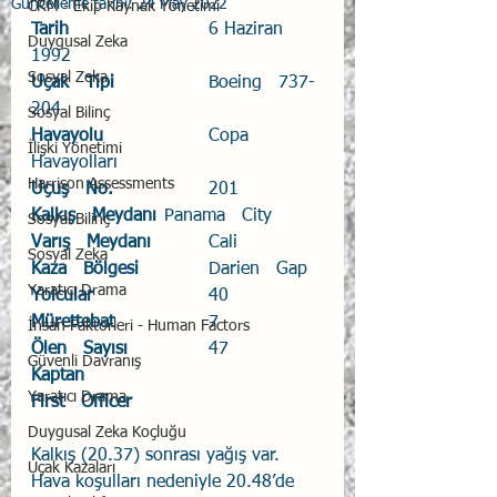
Güncelleme tarihi:
24 May 2022
CRM - Ekip Kaynak Yönetimi
Tarih
				6 Haziran 
Duygusal Zeka
1992
Sosyal Zeka
Uçak   Tipi
			Boeing   737-
204
Sosyal Bilinç
Havayolu
			Copa   
İlişki Yönetimi
Havayolları
Harrison Assessments
Uçuş   No.
			201
Kalkış   Meydanı
	Panama   City 
Sosyal Bilinç
Varış   Meydanı
		Cali
Sosyal Zeka
Kaza   Bölgesi
		Darien   Gap
Yaratıcı Drama
Yolcular
			40
Mürettebat
			7
İnsan Faktörleri - Human Factors
Ölen   Sayısı
		47
Güvenli Davranış
Kaptan
Yaratıcı Drama
First   Officer
Duygusal Zeka Koçluğu
Kalkış (20.37) sonrası yağış var. 
Uçak Kazaları
Hava koşulları nedeniyle 20.48’de 