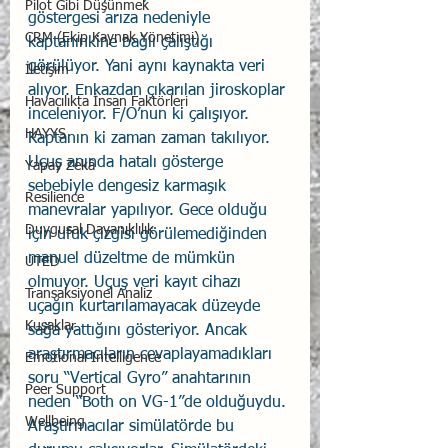
Pilot Gibi Düşünmek
göstergesi arıza nedeniyle 
CRM (Ekip Kaynak Yönetimi)
kaptanınkine bağlı çalıştığı 
görülüyor. Yani aynı kaynakta veri 
İletişim
alıyor. Enkazdan çıkarılan jiroskoplar 
Havacılıkta İnsan Faktörleri
inceleniyor. F/O’nun ki çalışıyor. 
HAYYS
Kaptanın ki zaman zaman takılıyor. 
Uçuş anında hatalı gösterge 
Yapay Zekâ
sebebiyle dengesiz karmaşık 
Resilience
manevralar yapılıyor. Gece olduğu 
Duygusal Dayanıklılık
için ufuk çizgisi görülemediğinden 
manuel düzeltme de mümkün 
UTED
olmuyor. Uçuş veri kayıt cihazı 
Transaksiyonel Analiz
uçağın kurtarılamayacak düzeyde 
Kuşaklar
sağa yattığını gösteriyor. Ancak 
araştırmacıların cevaplayamadıkları 
Emotional Intelligence
soru “Vertical Gyro” anahtarının 
Peer Support
neden “Both on VG-1”de olduğuydu. 
Wellbeing
Araştırmacılar simülatörde bu 