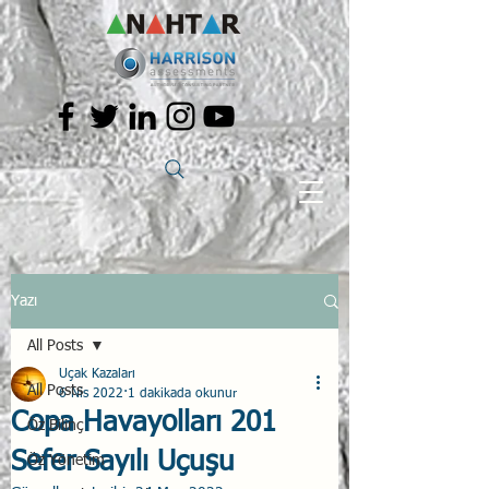
Yazı
All Posts
Uçak Kazaları
All Posts
6 Nis 2022
1 dakikada okunur
Copa Havayolları 201
Öz Bilinç
Sefer Sayılı Uçuşu
Öz Yönetim