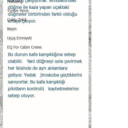
durumu çalışıyorlar. Simülatördeki 
Mobbing
düğme ile kaza yapan uçaktaki 
Türker Hoca
düğmeler birbirinden farklı olduğu 
Çoklu Zekâ
ortaya çıkıyor.
Beyin
Uçuş Emniyeti
EQ For Cabin Crews
Bu durum kafa karışıklığına sebep 
olabilir.   Yani düğmeyi sola çevirmek 
her ikisinde de ayrı anlamlara 
geliyor. Yedek   jiroskoba geçtiklerini 
sanıyorlar. Bu kafa karışıklığı 
pilotların kontrolü   kaybetmelerine 
sebep oluyor.