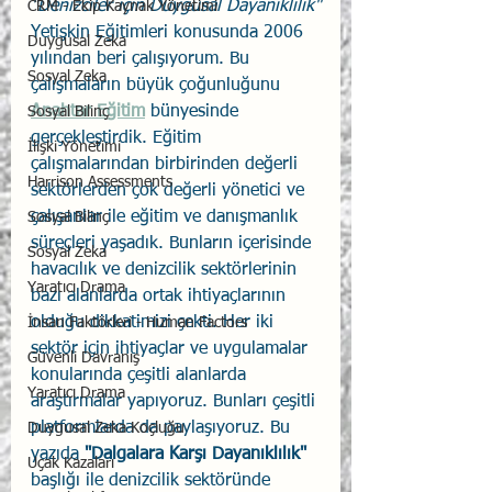
"Denizciler için Duygusal Dayanıklılık"
CRM - Ekip Kaynak Yönetimi
Yetişkin Eğitimleri konusunda 2006 
Duygusal Zeka
yılından beri çalışıyorum. Bu 
Sosyal Zeka
çalışmaların büyük çoğunluğunu 
Anahtar Eğitim
 bünyesinde 
Sosyal Bilinç
gerçekleştirdik. Eğitim 
İlişki Yönetimi
çalışmalarından birbirinden değerli 
Harrison Assessments
sektörlerden çok değerli yönetici ve 
çalışanlar ile eğitim ve danışmanlık 
Sosyal Bilinç
süreçleri yaşadık. Bunların içerisinde 
Sosyal Zeka
havacılık ve denizcilik sektörlerinin 
Yaratıcı Drama
bazı alanlarda ortak ihtiyaçlarının 
olduğu dikkatimizi çekti. Her iki 
İnsan Faktörleri - Human Factors
sektör için ihtiyaçlar ve uygulamalar 
Güvenli Davranış
konularında çeşitli alanlarda 
Yaratıcı Drama
araştırmalar yapıyoruz. Bunları çeşitli 
platformlarda da paylaşıyoruz. Bu 
Duygusal Zeka Koçluğu
yazıda 
"Dalgalara Karşı Dayanıklılık"
Uçak Kazaları
başlığı ile denizcilik sektöründe 