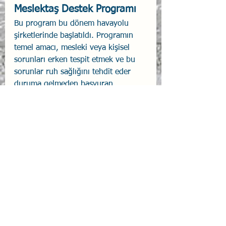
Meslektaş Destek Programı
Bu program bu dönem havayolu 
şirketlerinde başlatıldı. Programın 
temel amacı, mesleki veya kişisel 
sorunları erken tespit etmek ve bu 
sorunlar ruh sağlığını tehdit eder 
duruma gelmeden başvuran 
meslektaş denizciye desteği 
vermektir. Kurum içi ya da Türk 
Denizcilik camiasında görev alan 
çeşitli seviyelerdeki denizcilerin 
emniyetli, güvenilir ve bağımsız bir 
ortamda ve belirlenen kurallar 
çerçevesinde meslekî ve/veya kişisel 
konularda fikir alışverişi yapmalarını 
sağlar. Bu suretle olası stresler 
azaltılır ve zihnî zindeliklerinin en üst 
seviyede tutulması amaçlanır.