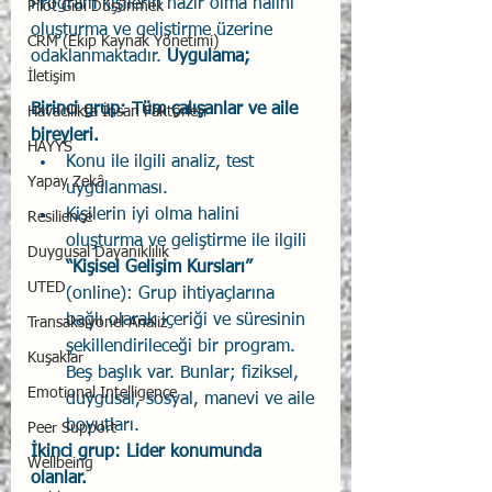
Program kişilerin hazır olma halini 
Pilot Gibi Düşünmek
oluşturma ve geliştirme üzerine 
CRM (Ekip Kaynak Yönetimi)
odaklanmaktadır. 
Uygulama;
İletişim
Birinci grup: Tüm çalışanlar ve aile 
Havacılıkta İnsan Faktörleri
bireyleri. 
HAYYS
Konu ile ilgili analiz, test 
Yapay Zekâ
uygulanması. 
Kişilerin iyi olma halini 
Resilience
oluşturma ve geliştirme ile ilgili 
Duygusal Dayanıklılık
“Kişisel Gelişim Kursları” 
UTED
(online): Grup ihtiyaçlarına 
bağlı olarak içeriği ve süresinin 
Transaksiyonel Analiz
şekillendirileceği bir program. 
Kuşaklar
Beş başlık var. Bunlar; fiziksel, 
Emotional Intelligence
duygusal, sosyal, manevi ve aile 
boyutları.
Peer Support
İkinci grup: Lider konumunda 
Wellbeing
olanlar.