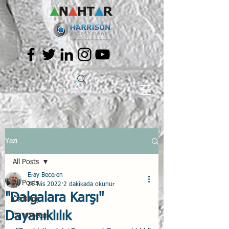
Yazı
All Posts
Eray Beceren
All Posts
26 Nis 2022
2 dakikada okunur
"Dalgalara Karşı"
Öz Bilinç
Dayanıklılık
Öz Yönetim