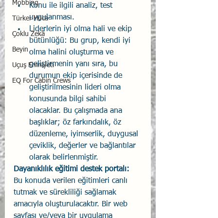
Mobbing
Konu ile ilgili analiz, test 
uygulanması. 
Türker Hoca
Liderlerin iyi olma hali ve ekip 
Çoklu Zekâ
bütünlüğü: Bu grup, kendi iyi 
Beyin
olma halini oluşturma ve       
geliştirmenin yanı sıra, bu 
Uçuş Emniyeti
durumun ekip içerisinde de 
EQ For Cabin Crews
geliştirilmesinin lideri olma 
konusunda bilgi sahibi 
olacaklar. Bu çalışmada ana 
başlıklar; öz farkındalık, öz 
düzenleme, iyimserlik, duygusal 
çeviklik, değerler ve bağlantılar 
olarak belirlenmiştir.
Dayanıklılık eğitimi destek portalı: 
Bu konuda verilen eğitimleri canlı 
tutmak ve sürekliliği sağlamak 
amacıyla oluşturulacaktır. Bir web 
sayfası ve/veya bir uygulama 