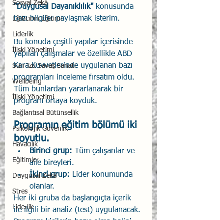
Sosyal Zekâ
"Duygusal Dayanıklılık" 
konusunda 
bazı bilgiler paylaşmak isterim.
Eğiticinin Eğitimi
Liderlik
Bu konuda çeşitli yapılar içerisinde 
İlişki Yönetimi
yapılan çalışmalar ve özellikle ABD 
Kara Kuvvetlerinde uygulanan bazı 
Sun Tzu Savaş Sanatı
programları inceleme fırsatım oldu. 
Wellbeing
Tüm bunlardan yararlanarak bir 
İlişki Yönetimi
program ortaya koyduk. 
Bağlantısal Bütünsellik
Programın eğitim bölümü iki 
Psikolojik Güvenlik
boyutlu. 
Havacılık
Birinci grup: 
Tüm çalışanlar ve 
Eğitimler
aile bireyleri. 
İkinci grup: 
Lider konumunda 
Duygusal Zekâ
olanlar. 
Stres
Her iki gruba da başlangıçta içerik 
Liderlik
ile ilgili bir analiz (test) uygulanacak. 