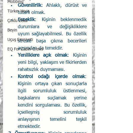
Mobbing
Güvenilirlik
: Ahlaklı, dürüst ve 
Türker Hoca
tutarlı olmak. 
Esneklik
: Kişinin beklenmedik 
Çoklu Zekâ
durumlara ve değişikliklere 
Beyin
uyum sağlayabilmesi. Bu özellik 
Uçuş Emniyeti
stresle başa çıkma becerileri 
açısından da temeldir. 
EQ For Cabin Crews
Yeniliklere açık olmak
: Kişinin 
yeni bilgi, yaklaşım ve fikirlerden 
rahatsızlık duymaması. 
Kontrol odağı içerde olmak
: 
Kişinin ortaya çıkan sonuçlarla 
ilgili sorumluluk üstlenmesi, 
başkalarını suçlamak yerine 
kendini sorgulaması. Bu özellik, 
içselleşmiş sorumluluk 
anlayışının temelini teşkil 
etmektedir. 