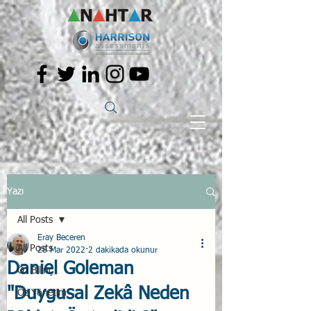
Yazı
All Posts
Eray Beceren
All Posts
28 Mar 2022
2 dakikada okunur
Daniel Goleman
Öz Bilinç
"Duygusal Zekâ Neden
Öz Yönetim