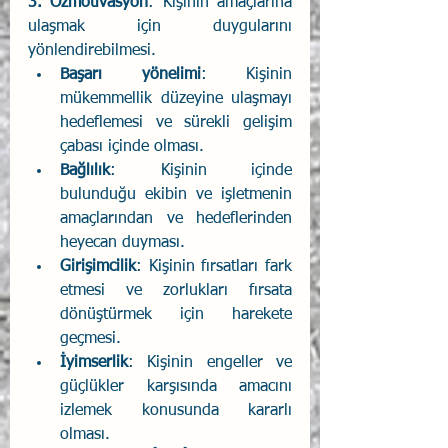
3. Özmotivasyon
: Kişinin amaçlarına 
ulaşmak için duygularını 
yönlendirebilmesi. 
Başarı yönelimi
: Kişinin 
mükemmellik düzeyine ulaşmayı 
hedeflemesi ve sürekli gelişim 
çabası içinde olması. 
Bağlılık
: Kişinin içinde 
bulunduğu ekibin ve işletmenin 
amaçlarından ve hedeflerinden 
heyecan duyması. 
Girişimcilik
: Kişinin fırsatları fark 
etmesi ve zorlukları fırsata 
dönüştürmek için harekete 
geçmesi. 
İyimserlik
: Kişinin engeller ve 
güçlükler karşısında amacını 
izlemek konusunda kararlı 
olması. 