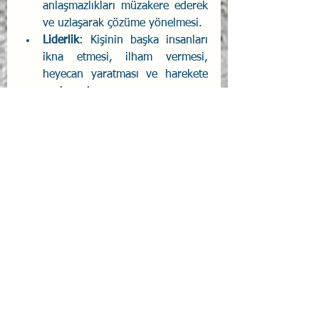
anlaşmazlıkları müzakere ederek 
ve uzlaşarak çözüme yönelmesi. 
Liderlik
: Kişinin başka insanları 
ikna etmesi, ilham vermesi, 
heyecan yaratması ve harekete 
geçirmesi. 
Değişim katalizörü
:    Değişimi 
başlatmak ve yönetmek.
İlişki kurmak
: Kişinin sosyal, aile 
ve iş çevresinde anlamlı ve 
doyumlu ilişkiler kurması, 
gündelik ilişkilerde insanlarla 
ilişki kurmak ve geliştirmek 
konusunda zorluk çekmemesi. 
İşbirliği ve koordinasyon
: Kişinin 
başka insanlarla ortak amaçlar 
doğrultusunda işbirliği 
yapmaktan zevk duyması. 
Takım çalışmasına yatkınlık
: 