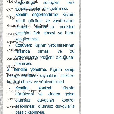
Pilot Gibi Düşünmek
doğurduğu sonuçları fark 
etmesi, bunları dile getirmesi. 
CRM (Ekip Kaynak Yönetimi)
Kendini değerlendirme
: Kişinin 
İletişim
kendi gücünü ve zayıflıklarını 
Havacılıkta İnsan Faktörleri
bilmesi, sınırlarının nereden 
geçtiğini fark etmesi ve bunu 
HAYYS
kabullenmesi. 
Yapay Zekâ
Özgüven
: Kişinin yetkinliklerinin 
Resilience
farkında olması ve bu 
yetkinliklerle ‘‘değerli olduğuna’’ 
Duygusal Dayanıklılık
inanması. 
UTED
2. Kendini yönetme
: Kişinin sahip 
Transaksiyonel Analiz
olduğu dürtüleri, kaynakları, istekleri 
kontrol etmesi ve yönlendirmesi. 
Kuşaklar
Kendini kontrol
: Kişinin 
Emotional Intelligence
dürtülerini ve içinden gelen 
Peer Support
olumsuz duyguları kontrol 
edebilmesi; olumsuz duygularla 
Wellbeing
başa çıkabilmesi.