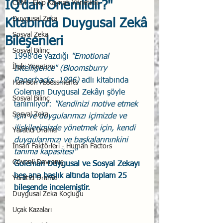
IQ'dan Önemlidir?"
CRM - Ekip Kaynak Yönetimi
Duygusal Zeka
Kitabında Duygusal Zekâ
Sosyal Zeka
Bileşenleri
Sosyal Bilinç
1998'de yazdığı 
"Emotional 
İlişki Yönetimi
Intelligence" (Bloomsburry 
Paperbacks, 1996)
 adlı kitabında 
Harrison Assessments
Goleman Duygusal Zekâyı şöyle 
Sosyal Bilinç
tanımlıyor: 
"Kendinizi motive etmek 
Sosyal Zeka
için ve duygularımızı içimizde ve 
ilişkilerimizde yönetmek için, kendi 
Yaratıcı Drama
duygularımızı ve başkalarınınkini 
İnsan Faktörleri - Human Factors
tanıma kapasitesi" 
Güvenli Davranış
Goleman Duygusal ve Sosyal Zekayı 
beş ana başlık altında toplam 25 
Yaratıcı Drama
bileşende incelemiştir.
Duygusal Zeka Koçluğu
Uçak Kazaları