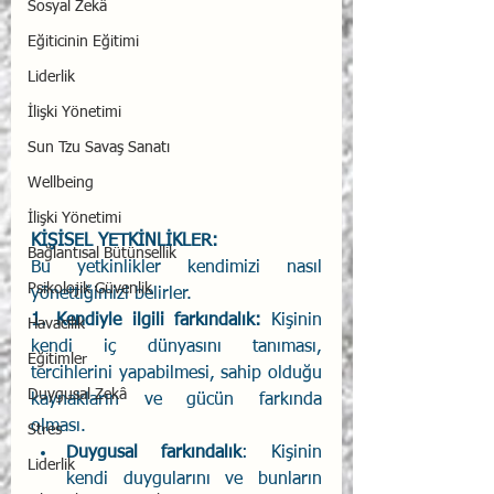
Sosyal Zekâ
Eğiticinin Eğitimi
Liderlik
İlişki Yönetimi
Sun Tzu Savaş Sanatı
Wellbeing
İlişki Yönetimi
KİŞİSEL YETKİNLİKLER: 
Bağlantısal Bütünsellik
Bu yetkinlikler kendimizi nasıl 
Psikolojik Güvenlik
yönettiğimizi belirler.
1. Kendiyle ilgili farkındalık:
 Kişinin 
Havacılık
kendi iç dünyasını tanıması, 
Eğitimler
tercihlerini yapabilmesi, sahip olduğu 
Duygusal Zekâ
kaynakların ve gücün farkında 
olması. 
Stres
Duygusal farkındalık
: Kişinin 
Liderlik
kendi duygularını ve bunların 