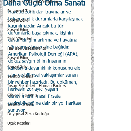
Daha Güçlü Olma Sanatı
CRM - Ekip Kaynak Yönetimi
Duygusal Zeka
Hayatta zorluklar, travmalar ve 
beklenmedik durumlarla karşılaşmak 
Sosyal Zeka
kaçınılmazdır. Ancak bu tür 
Sosyal Bilinç
durumlarla başa çıkmak, kişinin 
İlişki Yönetimi
dayanıklılığını artırma ve hayatına 
yön verme becerisine bağlıdır. 
Harrison Assessments
Amerikan Psikoloji Derneği (APA), 
Sosyal Bilinç
dokuz saygın bilim insanının 
Sosyal Zeka
katkısıyla dayanıklılık konusunu ele 
alan ve bilimsel yaklaşımlar sunan 
Yaratıcı Drama
bir rehber hazırladı. Bu doküman, 
İnsan Faktörleri - Human Factors
herkesin zorlayıcı yaşam 
Güvenli Davranış
deneyimlerini nasıl fırsata 
çevirebileceğine dair bir yol haritası 
Yaratıcı Drama
sunuyor.
Duygusal Zeka Koçluğu
Uçak Kazaları