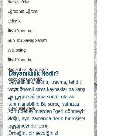
Sosyal Zekâ
Eğiticinin Eğitimi
Liderlik
İlişki Yönetimi
Sun Tzu Savaş Sanatı
Wellbeing
İlişki Yönetimi
Bağlantısal Bütünsellik
Dayanıklılık Nedir?
Psikolojik Güvenlik
Dayanıklılık, sıkıntı, travma, tehdit 
Havacılık
veya önemli stres kaynaklarına karşı 
iyi uyum sağlama süreci olarak 
Eğitimler
tanımlanabillir. Bu süreç, yalnızca 
Duygusal Zekâ
zorlu deneyimlerden “geri dönmeyi” 
Stres
değil, aynı zamanda derin bir kişisel 
büyümeyi de içerir.
Liderlik
Örneğin, bir sevdiğinizi 