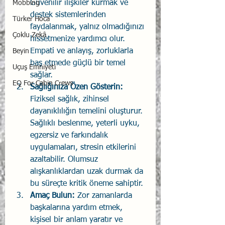
Güvenilir ilişkiler kurmak ve 
Mobbing
destek sistemlerinden 
Türker Hoca
faydalanmak, yalnız olmadığınızı 
Çoklu Zekâ
hissetmenize yardımcı olur. 
Empati ve anlayış, zorluklarla 
Beyin
baş etmede güçlü bir temel 
Uçuş Emniyeti
sağlar.
EQ For Cabin Crews
Sağlığınıza Özen Gösterin: 
Fiziksel sağlık, zihinsel 
dayanıklılığın temelini oluşturur. 
Sağlıklı beslenme, yeterli uyku, 
egzersiz ve farkındalık 
uygulamaları, stresin etkilerini 
azaltabilir. Olumsuz 
alışkanlıklardan uzak durmak da 
bu süreçte kritik öneme sahiptir.
Amaç Bulun: 
Zor zamanlarda 
başkalarına yardım etmek, 
kişisel bir anlam yaratır ve 