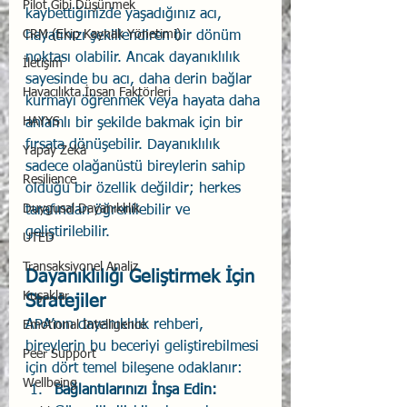
Pilot Gibi Düşünmek
kaybettiğinizde yaşadığınız acı, 
CRM (Ekip Kaynak Yönetimi)
hayatınızı şekillendiren bir dönüm 
noktası olabilir. Ancak dayanıklılık 
İletişim
sayesinde bu acı, daha derin bağlar 
Havacılıkta İnsan Faktörleri
kurmayı öğrenmek veya hayata daha 
HAYYS
anlamlı bir şekilde bakmak için bir 
fırsata dönüşebilir. Dayanıklılık 
Yapay Zekâ
sadece olağanüstü bireylerin sahip 
Resilience
olduğu bir özellik değildir; herkes 
Duygusal Dayanıklılık
tarafından öğrenilebilir ve 
geliştirilebilir.
UTED
Transaksiyonel Analiz
Dayanıklılığı Geliştirmek İçin 
Kuşaklar
Stratejiler
APA’nın dayanıklılık rehberi, 
Emotional Intelligence
bireylerin bu beceriyi geliştirebilmesi 
Peer Support
için dört temel bileşene odaklanır:
Wellbeing
Bağlantılarınızı İnşa Edin: 