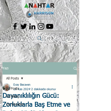
Yazı
All Posts
Eray Beceren
All Posts
16 Kas 2024
2 dakikada okunur
Dayanıklılığın Gücü:
Öz Bilinç
Zorluklarla Baş Etme ve
Öz Yönetim