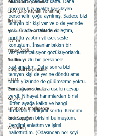
Müdürün odası üst katta. Daha 
Pilot Gibi Düşünmek
önceleri bizi ayakta karşılayan 
CRM (Ekip Kaynak Yönetimi)
personelin çoğu ayrılmış. Sadece bizi 
İletişim
tanıyan bir kişi var ve o da yerinde 
yok. Orada ortalarda dolaştım, 
Havacılıkta İnsan Faktörleri
gürültü yaptım yüksek sesle 
HAYYS
konuştum. İnsanlar bıkkın bir 
Yapay Zekâ
vaziyette çalışıyor gözüküyorlardı. 
Gülen yüzlü bir personele 
Resilience
rastlamadım. Daha sonra bizi 
Duygusal Dayanıklılık
tanıyan kişi de yerine döndü ama 
UTED
onun yüzünde de gülümseme yoktu. 
Sorduğum sorulara usulen cevap 
Transaksiyonel Analiz
verdi. Nihayet hanımlardan birisi 
Kuşaklar
lütfen ayağa kalktı ve hangi 
Emotional Intelligence
firmadan geldiğimi sordu. Kendimi 
anlatacağım birisini bulmuştum. 
Peer Support
Derdimi anlattım ve işimi 
Wellbeing
hallettirdim. (Odasından her şeyi 