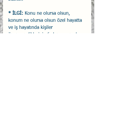
* İLGİ: 
Konu ne olursa olsun, 
konum ne olursa olsun özel hayatta 
ve iş hayatında kişiler 
önemsendiklerinin farkına varmak 
istiyorlar. Müşteri konumundaki kişi 
çalışanın, hizmet verenin içinde 
bulunduğu durumu, zorlukları pek 
dikkate almadan ilgi bekliyor. Onun 
için en önemli müşteri kendisi. Ona 
neden öyle, bana neden böyle diye 
mukayese ediyor. Daha önce 
geldiğimde böyle davranmıştınız, 
arkadaşıma böyle demiştiniz diyerek 
tavır ve davranışlarınızın 
devamlılığını beklemektedirler.
* KENDİN OLMAK:
 Müşteri ve 