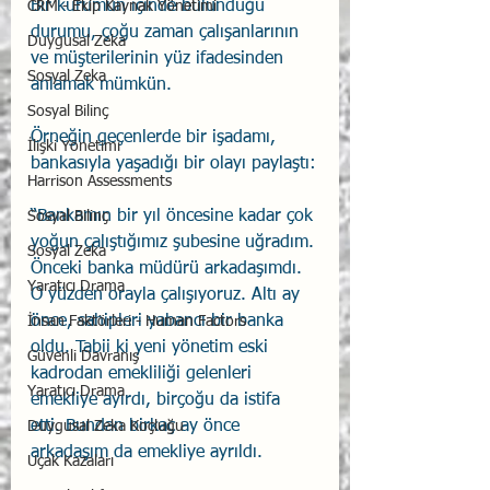
Bir kurumun içinde bulunduğu 
CRM - Ekip Kaynak Yönetimi
durumu, çoğu zaman çalışanlarının 
Duygusal Zeka
ve müşterilerinin yüz ifadesinden 
Sosyal Zeka
anlamak mümkün.
Sosyal Bilinç
Örneğin geçenlerde bir işadamı, 
İlişki Yönetimi
bankasıyla yaşadığı bir olayı paylaştı:
Harrison Assessments
“Bankamın bir yıl öncesine kadar çok 
Sosyal Bilinç
yoğun çalıştığımız şubesine uğradım. 
Sosyal Zeka
Önceki banka müdürü arkadaşımdı. 
Yaratıcı Drama
O yüzden orayla çalışıyoruz. Altı ay 
önce, sahipleri yabancı bir banka 
İnsan Faktörleri - Human Factors
oldu. Tabii ki yeni yönetim eski 
Güvenli Davranış
kadrodan emekliliği gelenleri 
Yaratıcı Drama
emekliye ayırdı, birçoğu da istifa 
etti. Bundan birkaç ay önce 
Duygusal Zeka Koçluğu
arkadaşım da emekliye ayrıldı.
Uçak Kazaları