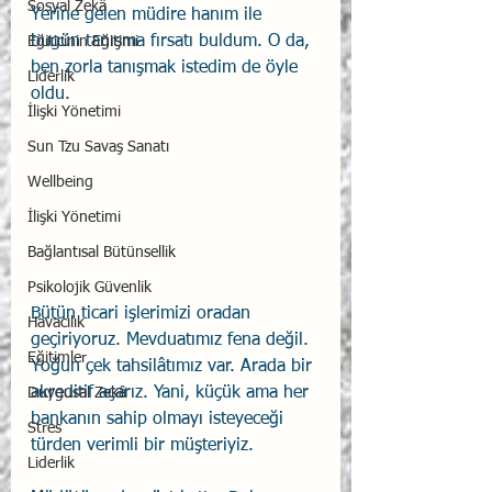
Sosyal Zekâ
Yerine gelen müdire hanım ile 
bugün tanışma fırsatı buldum. O da, 
Eğiticinin Eğitimi
ben zorla tanışmak istedim de öyle 
Liderlik
oldu.
İlişki Yönetimi
Sun Tzu Savaş Sanatı
Wellbeing
İlişki Yönetimi
Bağlantısal Bütünsellik
Psikolojik Güvenlik
Bütün ticari işlerimizi oradan 
Havacılık
geçiriyoruz. Mevduatımız fena değil. 
Eğitimler
Yoğun çek tahsilâtımız var. Arada bir 
akreditif açarız. Yani, küçük ama her 
Duygusal Zekâ
bankanın sahip olmayı isteyeceği 
Stres
türden verimli bir müşteriyiz.
Liderlik