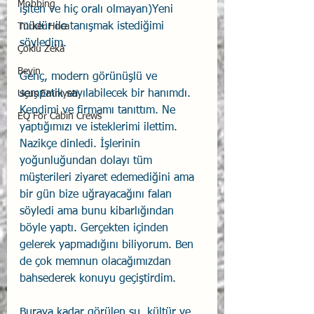
Mobbing
işiten ve hiç oralı olmayan)Yeni 
müdür ile tanışmak istediğimi 
Türker Hoca
söyledim.
Çoklu Zekâ
Beyin
Genç, modern görünüşlü ve 
sempatik sayılabilecek bir hanımdı. 
Uçuş Emniyeti
Kendimi ve firmamı tanıttım. Ne 
EQ For Cabin Crews
yaptığımızı ve isteklerimi ilettim. 
Nazikçe dinledi. İşlerinin 
yoğunluğundan dolayı tüm 
müşterileri ziyaret edemediğini ama 
bir gün bize uğrayacağını falan 
söyledi ama bunu kibarlığından 
böyle yaptı. Gerçekten içinden 
gelerek yapmadığını biliyorum. Ben 
de çok memnun olacağımızdan 
bahsederek konuyu geçiştirdim.
Buraya kadar görülen şu, kültür ve 