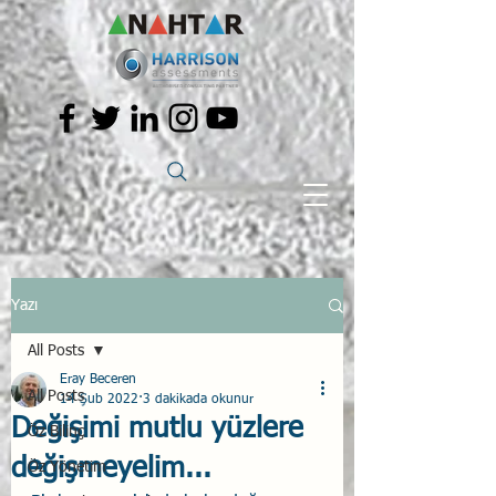
Yazı
All Posts
Eray Beceren
All Posts
14 Şub 2022
3 dakikada okunur
Değişimi mutlu yüzlere
Öz Bilinç
değişmeyelim...
Öz Yönetim