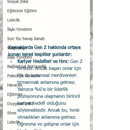
Sosyal Zekâ
Eğiticinin Eğitimi
Liderlik
İlişki Yönetimi
Sun Tzu Savaş Sanatı
Kaynaklarda Gen Z hakkında ortaya 
Wellbeing
konan temel tespitler şunlardır:
İlişki Yönetimi
Kariyer Hedefleri ve Hırs:
 Gen Z 
Bağlantısal Bütünsellik
hırslıdır. Ancak başarı onlar için 
ille de kurumsal merdivenleri 
Psikolojik Güvenlik
tırmanmak anlamına gelmez. 
Havacılık
Yalnızca %6'sı bir liderlik 
Eğitimler
pozisyonuna ulaşmanın birincil 
kariyer hedefi olduğunu 
Duygusal Zekâ
söylemektedir. Ancak bu, hırslı 
Stres
olmadıkları anlamına gelmez. 
Liderlik
Öğrenme ve gelişme onlar için 