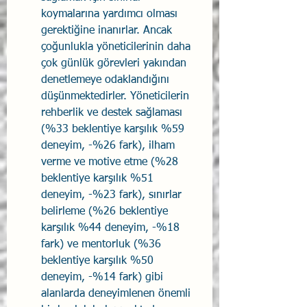
koymalarına yardımcı olması 
gerektiğine inanırlar. Ancak 
çoğunlukla yöneticilerinin daha 
çok günlük görevleri yakından 
denetlemeye odaklandığını 
düşünmektedirler. Yöneticilerin 
rehberlik ve destek sağlaması 
(%33 beklentiye karşılık %59 
deneyim, -%26 fark), ilham 
verme ve motive etme (%28 
beklentiye karşılık %51 
deneyim, -%23 fark), sınırlar 
belirleme (%26 beklentiye 
karşılık %44 deneyim, -%18 
fark) ve mentorluk (%36 
beklentiye karşılık %50 
deneyim, -%14 fark) gibi 
alanlarda deneyimlenen önemli 