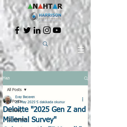
Yazı
All Posts
Eray Beceren
All Posts
23 May 2025
5 dakikada okunur
Deloitte "2025 Gen Z and
Öz Bilinç
Millenial Survey"
Öz Yönetim