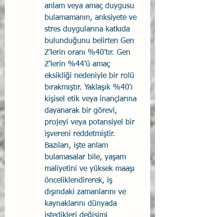
anlam veya amaç duygusu 
bulamamanın, anksiyete ve 
stres duygularına katkıda 
bulunduğunu belirten Gen 
Z'lerin oranı %40'tır. Gen 
Z'lerin %44'ü amaç 
eksikliği nedeniyle bir rolü 
bırakmıştır. Yaklaşık %40'ı 
kişisel etik veya inançlarına 
dayanarak bir görevi, 
projeyi veya potansiyel bir 
işvereni reddetmiştir. 
Bazıları, işte anlam 
bulamasalar bile, yaşam 
maliyetini ve yüksek maaşı 
önceliklendirerek, iş 
dışındaki zamanlarını ve 
kaynaklarını dünyada 
istedikleri değişimi 