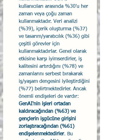
kullanıcıları arasında %30'u her 
zaman veya çoğu zaman 
kullanmaktadır. Veri analizi 
(%39), içerik oluşturma (%37) 
ve tasarım/yaratıcılık (%36) gibi 
çeşitli görevler için 
kullanmaktadırlar. Genel olarak 
etkisine karşı iyimserdirler, iş 
kalitesini artırdığını (%78) ve 
zamanlarını serbest bırakarak 
iş/yaşam dengesini iyileştirdiğini 
(%77) belirtmektedirler. Ancak 
önemli endişeleri de vardır: 
GenAI'nin işleri ortadan 
kaldıracağından (%63) ve 
gençlerin işgücüne girişini 
zorlaştıracağından (%61) 
endişelenmektedirler
. Bu 