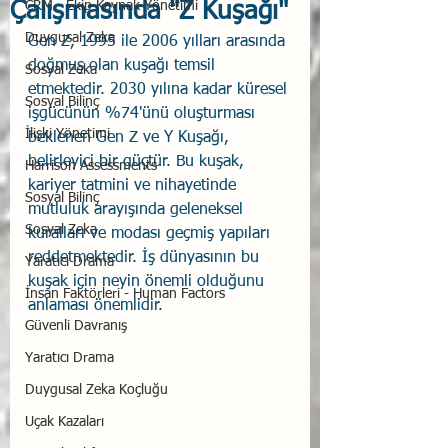
Çalışmasında "Z Kuşağı"
CRM - Ekip Kaynak Yönetimi
Duygusal Zeka
Gen Z, 1995 ile 2006 yılları arasında 
doğmuş olan kuşağı temsil 
Sosyal Zeka
etmektedir. 2030 yılına kadar küresel 
Sosyal Bilinç
işgücünün %74'ünü oluşturması 
İlişki Yönetimi
beklenen Gen Z ve Y Kuşağı, 
belirleyici bir güçtür. Bu kuşak, 
Harrison Assessments
kariyer tatmini ve nihayetinde 
Sosyal Bilinç
mutluluk arayışında geleneksel 
Sosyal Zeka
kuralları ve modası geçmiş yapıları 
reddetmektedir. İş dünyasının bu 
Yaratıcı Drama
kuşak için neyin önemli olduğunu 
İnsan Faktörleri - Human Factors
anlaması önemlidir.
Güvenli Davranış
Yaratıcı Drama
Duygusal Zeka Koçluğu
Uçak Kazaları