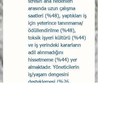
stresin ana nedenleri 
arasında uzun çalışma 
saatleri (%48), yaptıkları iş 
için yeterince tanınmama/
ödüllendirilme (%48), 
toksik işyeri kültürü (%44) 
ve iş yerindeki kararların 
adil alınmadığını 
hissetmeme (%44) yer 
almaktadır. Yöneticilerin 
iş/yaşam dengesini 
desteklemesi (%26 
beklenti, %44 deneyim, -
%18 fark) ve 
pozitif/kapsayıcı bir çalışma 
kültürü oluşturması (%42 
beklenti, %22 deneyim, -
%20 fark) gibi alanlarda 
yetersiz kaldıklarını 