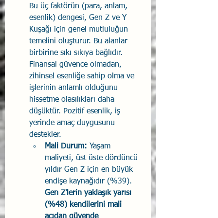
Bu üç faktörün (para, anlam, 
esenlik) dengesi, Gen Z ve Y 
Kuşağı için genel mutluluğun 
temelini oluşturur. Bu alanlar 
birbirine sıkı sıkıya bağlıdır. 
Finansal güvence olmadan, 
zihinsel esenliğe sahip olma ve 
işlerinin anlamlı olduğunu 
hissetme olasılıkları daha 
düşüktür. Pozitif esenlik, iş 
yerinde amaç duygusunu 
destekler.
Mali Durum:
 Yaşam 
maliyeti, üst üste dördüncü 
yıldır Gen Z için en büyük 
endişe kaynağıdır (%39). 
Gen Z'lerin yaklaşık yarısı 
(%48) kendilerini mali 
açıdan güvende 