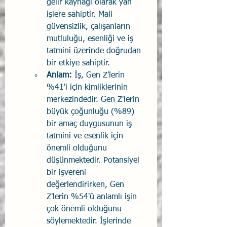
gelir kaynağı olarak yan 
işlere sahiptir. Mali 
güvensizlik, çalışanların 
mutluluğu, esenliği ve iş 
tatmini üzerinde doğrudan 
bir etkiye sahiptir.
Anlam:
 İş, Gen Z'lerin 
%41'i için kimliklerinin 
merkezindedir. Gen Z'lerin 
büyük çoğunluğu (%89) 
bir amaç duygusunun iş 
tatmini ve esenlik için 
önemli olduğunu 
düşünmektedir. Potansiyel 
bir işvereni 
değerlendirirken, Gen 
Z'lerin %54'ü anlamlı işin 
çok önemli olduğunu 
söylemektedir. İşlerinde 