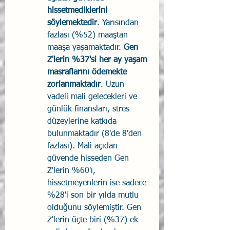
hissetmediklerini 
söylemektedir
. Yarısından 
fazlası (%52) maaştan 
maaşa yaşamaktadır. 
Gen 
Z'lerin %37'si her ay yaşam 
masraflarını ödemekte 
zorlanmaktadır
. Uzun 
vadeli mali gelecekleri ve 
günlük finansları, stres 
düzeylerine katkıda 
bulunmaktadır (8'de 8'den 
fazlası). Mali açıdan 
güvende hisseden Gen 
Z'lerin %60'ı, 
hissetmeyenlerin ise sadece 
%28'i son bir yılda mutlu 
olduğunu söylemiştir. Gen 
Z'lerin üçte biri (%37) ek 