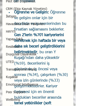
bir önceliktir.
Pilot Gibi Düşünmek
CRM (Ekip Kaynak Yönetimi)
Öğrenme ve Gelişim:
 Öğrenme 
İletişim
ve gelişim onlar için bir 
önceliktir ve işverenlerinden bu 
Havacılıkta İnsan Faktörleri
fırsatları sağlamasını beklerler. 
HAYYS
Gen Z'lerin %70'i kariyerlerini 
Yapay Zekâ
ilerletmek için haftada bir veya 
daha sık beceri geliştirdiklerini 
Resilience
belirtmektedir
, bu oran Y 
Duygusal Dayanıklılık
Kuşağı'ndan daha yüksektir 
UTED
(%59). Becerilerini iş 
günlerinde, iş öncesi veya 
Transaksiyonel Analiz
sonrası (%34), çalışırken (%30) 
Kuşaklar
veya izin günlerinde (%33) 
Emotional Intelligence
geliştirmektedirler. Kariyer 
ilerlemesi için en önemli 
Peer Support
buldukları beceriler arasında 
Wellbeing
temel yetkinlikler (soft 