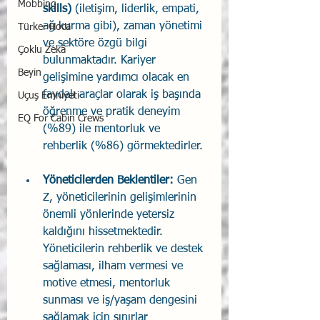
Mobbing
skills)
 (iletişim, liderlik, empati, 
ağ kurma gibi), zaman yönetimi 
Türker Hoca
ve sektöre özgü bilgi 
Çoklu Zekâ
bulunmaktadır. Kariyer 
Beyin
gelişimine yardımcı olacak en 
faydalı araçlar olarak iş başında 
Uçuş Emniyeti
öğrenme ve pratik deneyim 
EQ For Cabin Crews
(%89) ile mentorluk ve 
rehberlik (%86) görmektedirler.
Yöneticilerden Beklentiler:
 Gen 
Z, yöneticilerinin gelişimlerinin 
önemli yönlerinde yetersiz 
kaldığını hissetmektedir. 
Yöneticilerin rehberlik ve destek 
sağlaması, ilham vermesi ve 
motive etmesi, mentorluk 
sunması ve iş/yaşam dengesini 
sağlamak için sınırlar 