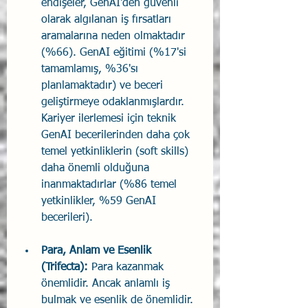
endişeler, GenAI'den güvenli 
olarak algılanan iş fırsatları 
aramalarına neden olmaktadır 
(%66). GenAI eğitimi (%17'si 
tamamlamış, %36'sı 
planlamaktadır) ve beceri 
geliştirmeye odaklanmışlardır. 
Kariyer ilerlemesi için teknik 
GenAI becerilerinden daha çok 
temel yetkinliklerin (soft skills) 
daha önemli olduğuna 
inanmaktadırlar (%86 temel 
yetkinlikler, %59 GenAI 
becerileri).
Para, Anlam ve Esenlik 
(Trifecta):
 Para kazanmak 
önemlidir. Ancak anlamlı iş 
bulmak ve esenlik de önemlidir. 