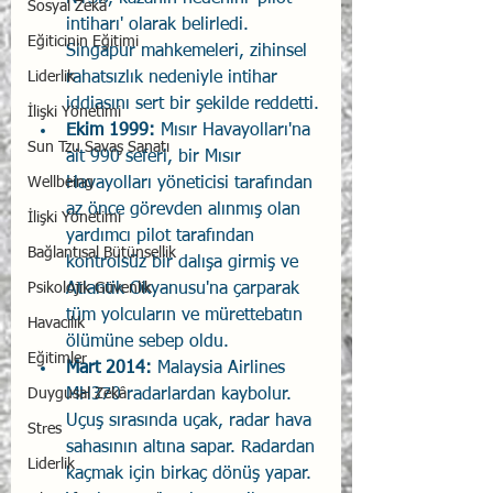
Sosyal Zekâ
intiharı' olarak belirledi. 
Eğiticinin Eğitimi
Singapur mahkemeleri, zihinsel 
Liderlik
rahatsızlık nedeniyle intihar 
iddiasını sert bir şekilde reddetti.
İlişki Yönetimi
Ekim 1999: 
Mısır Havayolları'na 
Sun Tzu Savaş Sanatı
ait 990 seferi, bir Mısır 
Wellbeing
Havayolları yöneticisi tarafından 
az önce görevden alınmış olan 
İlişki Yönetimi
yardımcı pilot tarafından 
Bağlantısal Bütünsellik
kontrolsüz bir dalışa girmiş ve 
Psikolojik Güvenlik
Atlantik Okyanusu'na çarparak 
tüm yolcuların ve mürettebatın 
Havacılık
ölümüne sebep oldu.
Eğitimler
Mart 2014: 
Malaysia Airlines 
Duygusal Zekâ
MH370 radarlardan kaybolur. 
Uçuş sırasında uçak, radar hava 
Stres
sahasının altına sapar. Radardan 
Liderlik
kaçmak için birkaç dönüş yapar. 