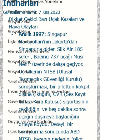
İntiharları
CRM - Ekip Kaynak Yönetimi
Duygusal Zeka
Güncelleme tarihi:
7 Kas 2023
Dikkat Çekici Bazı Uçak Kazaları ve 
Sosyal Zeka
Hava Olayları
Sosyal Bilinç
Aralık 1997:
 Singapur 
İlişki Yönetimi
Havayolları'nın Jakarta'dan 
Singapur'a giden Silk Air 185 
Harrison Assessments
seferi, Boeing 737 uçağı Musi 
Sosyal Bilinç
Nehri üzerinde dalışa geçiyor. 
Sosyal Zeka
Üç ülkenin NTSB (Ulusal 
Taşımacılık Güvenliği Kurulu) 
Yaratıcı Drama
soruşturması, bir pilottun kokpit 
İnsan Faktörleri - Human Factors
dışına çıktığını, CVR (Ses Kayıt 
Güvenli Davranış
Cihazı Kara Kutusu) sigortasının 
çekildiğini ve beş dakika sonra 
Yaratıcı Drama
uçağın düşmeye başladığını 
Duygusal Zeka Koçluğu
ortaya koydu. Detaylı bir 
Uçak Kazaları
soruşturma sonucunda ABD 
NTSB, kazanın nedenini 'pilot 