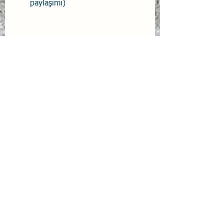
paylaşımı)
Pilot intiharlarına dayalı kazaların 
listesi uzayıp gidiyor. Analizlerime 
göre, şu anda her iki yılda bir pilot 
intiharından kaynaklanan bir kaza 
görüyoruz. Ve bu konuda hiçbir şey 
yapmıyoruz.
Uçak Kazaları
Uçak Kazaları