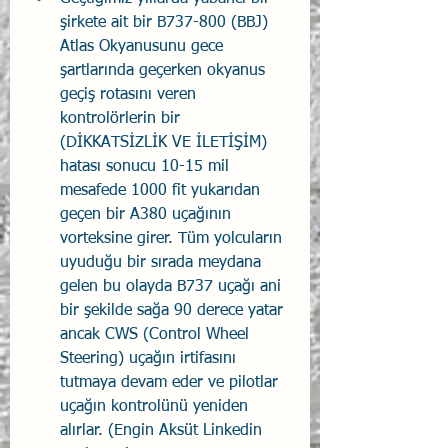
şirkete ait bir B737-800 (BBJ) 
Atlas Okyanusunu gece 
şartlarında geçerken okyanus 
geçiş rotasını veren 
kontrolörlerin bir 
(DİKKATSİZLİK VE İLETİŞİM) 
hatası sonucu 10-15 mil 
mesafede 1000 fit yukarıdan 
geçen bir A380 uçağının 
vorteksine girer. Tüm yolcuların 
uyuduğu bir sırada meydana 
gelen bu olayda B737 uçağı ani 
bir şekilde sağa 90 derece yatar 
ancak CWS (Control Wheel 
Steering) uçağın irtifasını 
tutmaya devam eder ve pilotlar 
uçağın kontrolünü yeniden 
alırlar. (Engin Aksüt Linkedin 