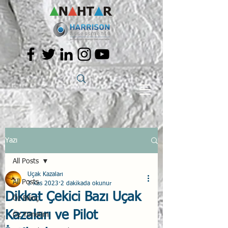
Yazı
All Posts
Uçak Kazaları
All Posts
3 Kas 2023
2 dakikada okunur
Dikkat Çekici Bazı Uçak
Öz Bilinç
Kazaları ve Pilot
Öz Yönetim