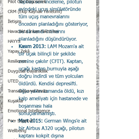
Pilot Gibi Düşünmek
Yapılan son inceleme, pilotun 
evindeki uçuş simülatöründe 
CRM (Ekip Kaynak Yönetimi)
tüm uçuş manevralarını 
İletişim
önceden planladığını gösteriyor, 
Havacılıkta İnsan Faktörleri
bu da kendi intiharını 
planladığını düşündürüyor.
HAYYS
Kasım 2013: 
LAM Mozam'a ait 
Yapay Zekâ
bir uçak bilinçli bir şekilde 
Resilience
zemine çakılır (CFIT). Kaptan, 
uçağı kasten burnuyla aşağı 
Duygusal Dayanıklılık
doğru indirdi ve tüm yolcuları 
UTED
öldürdü. Kendisi depresifti. 
Transaksiyonel Analiz
Oğlu yakın zamanda öldü, kızı 
kalp ameliyatı için hastanede ve 
Kuşaklar
boşanması hala 
Emotional Intelligence
sonuçlanmamıştı.
Peer Support
Mart 2015:
 German Wings'e ait 
bir Airbus A320 uçağı, pilotun 
Wellbeing
kaptanı kokpit dışına 