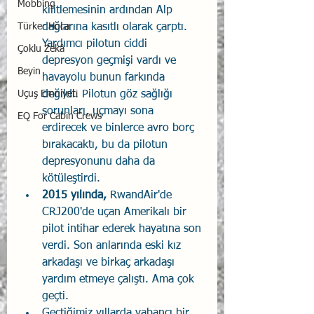
Mobbing
kilitlemesinin ardından Alp 
Türker Hoca
dağlarına kasıtlı olarak çarptı. 
Yardımcı pilotun ciddi 
Çoklu Zekâ
depresyon geçmişi vardı ve 
Beyin
havayolu bunun farkında 
Uçuş Emniyeti
değildi. Pilotun göz sağlığı 
sorunları, uçmayı sona 
EQ For Cabin Crews
erdirecek ve binlerce avro borç 
bırakacaktı, bu da pilotun 
depresyonunu daha da 
kötüleştirdi.
2015 yılında, 
RwandAir'de 
CRJ200'de uçan Amerikalı bir 
pilot intihar ederek hayatına son 
verdi. Son anlarında eski kız 
arkadaşı ve birkaç arkadaşı 
yardım etmeye çalıştı. Ama çok 
geçti.
Geçtiğimiz yıllarda yabancı bir 