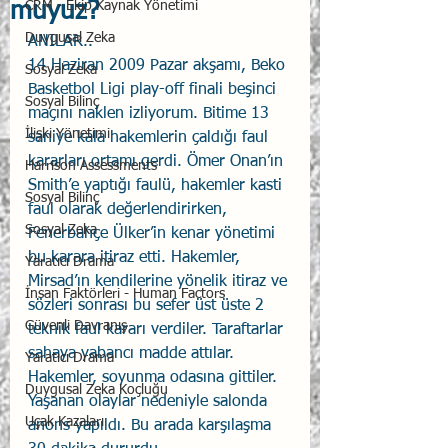
muyuz?
CRM - Ekip Kaynak Yönetimi
Duygusal Zeka
ANILAR..
14 Haziran 2009 Pazar akşamı, Beko 
Sosyal Zeka
Basketbol Ligi play-off finali beşinci 
Sosyal Bilinç
maçını naklen izliyorum. Bitime 13 
İlişki Yönetimi
saniye kala hakemlerin çaldığı faul 
kararları ortamı gerdi. Ömer Onan’ın 
Harrison Assessments
Smith’e yaptığı faulü, hakemler kasti 
Sosyal Bilinç
faul olarak değerlendirirken, 
Sosyal Zeka
Fenerbahçe Ülker’in kenar yönetimi 
bu karara itiraz etti. Hakemler, 
Yaratıcı Drama
Mirsad’ın kendilerine yönelik itiraz ve 
İnsan Faktörleri - Human Factors
sözleri sonrası bu sefer üst üste 2 
Güvenli Davranış
teknik faul kararı verdiler. Taraftarlar 
sahaya yabancı madde attılar. 
Yaratıcı Drama
Hakemler, soyunma odasına gittiler. 
Duygusal Zeka Koçluğu
Yaşanan olaylar nedeniyle salonda 
Uçak Kazaları
anons yapıldı. Bu arada karşılaşma 