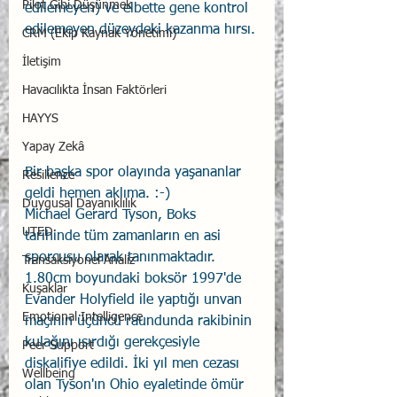
Pilot Gibi Düşünmek
edilemeyen) ve elbette gene kontrol 
edilemeyen düzeydeki kazanma hırsı.
CRM (Ekip Kaynak Yönetimi)
İletişim
Havacılıkta İnsan Faktörleri
HAYYS
Yapay Zekâ
Bir başka spor olayında yaşananlar 
Resilience
geldi hemen aklıma. :-)
Duygusal Dayanıklılık
Michael Gerard Tyson, Boks 
UTED
tarihinde tüm zamanların en asi 
sporcusu olarak tanınmaktadır. 
Transaksiyonel Analiz
1.80cm boyundaki boksör 1997'de 
Kuşaklar
Evander Holyfield ile yaptığı unvan 
Emotional Intelligence
maçının üçüncü raundunda rakibinin 
kulağını ısırdığı gerekçesiyle 
Peer Support
diskalifiye edildi. İki yıl men cezası 
Wellbeing
olan Tyson'ın Ohio eyaletinde ömür 