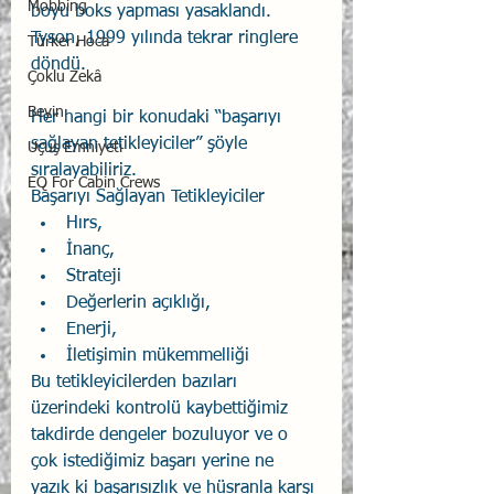
Mobbing
boyu boks yapması yasaklandı. 
Tyson, 1999 yılında tekrar ringlere 
Türker Hoca
döndü.
Çoklu Zekâ
Beyin
Her hangi bir konudaki “başarıyı 
sağlayan tetikleyiciler” şöyle 
Uçuş Emniyeti
sıralayabiliriz.
EQ For Cabin Crews
Başarıyı Sağlayan Tetikleyiciler
Hırs,
İnanç,
Strateji
Değerlerin açıklığı,
Enerji,
İletişimin mükemmelliği
Bu tetikleyicilerden bazıları 
üzerindeki kontrolü kaybettiğimiz 
takdirde dengeler bozuluyor ve o 
çok istediğimiz başarı yerine ne 
yazık ki başarısızlık ve hüsranla karşı 