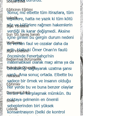
30 dakika dururdu.
Sosyal Zekâ
Eğiticinin Eğitimi
Sonuç mu elbette tüm itirazlara, tüm 
Liderlik
tepkilere, hatta ne yazık ki tüm kötü 
söz ve küfürlere rağmen hakemlerin 
İlişki Yönetimi
verdiği ilk karar değişmedi. Aksine 
Sun Tzu Savaş Sanatı
içine girilen bu gergin durum nedeni 
Wellbeing
ile verilen faul ve cezalar daha da 
arttı. Halbuki Ömer Onan’ın faulü 
İlişki Yönetimi
öncesinde Fenerbahçe’nin 
Bağlantısal Bütünsellik
matematiksel olarak maçı alma ya da 
Psikolojik Güvenlik
beraberliği sağlayarak uzatma şansı 
vardı. Ama sonuç ortada. Elbette bu 
Havacılık
sadece bir örnek ve insanın olduğu 
Eğitimler
her yerde bu ve buna benzer olaylar 
Duygusal Zekâ
ile her an karşılaşmak mümkün. Bu 
noktaya gelmenin en önemli 
Stres
sebeplerinden biri yüksek 
Liderlik
konsantrasyon (belki de kontrol 