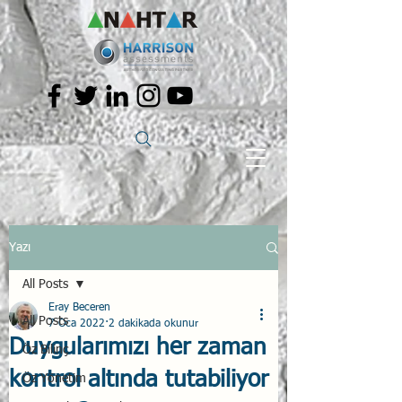
Yazı
All Posts
Eray Beceren
All Posts
7 Oca 2022
2 dakikada okunur
Duygularımızı her zaman
Öz Bilinç
kontrol altında tutabiliyor
Öz Yönetim