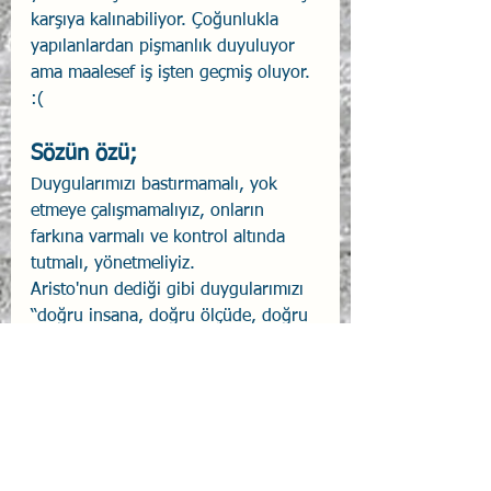
karşıya kalınabiliyor. Çoğunlukla 
yapılanlardan pişmanlık duyuluyor 
ama maalesef iş işten geçmiş oluyor. 
:(
Sözün özü;
Duygularımızı bastırmamalı, yok 
etmeye çalışmamalıyız, onların 
farkına varmalı ve kontrol altında 
tutmalı, yönetmeliyiz.
Aristo'nun dediği gibi duygularımızı 
“doğru insana, doğru ölçüde, doğru 
zamanda, doğru nedenle ve doğru 
şekilde” ifade etmeliyiz.
İfade ediş esnasında ise kendimize 
ve karşımızdaki kişiye zarar 
vermemeye özen göstermeliyiz.