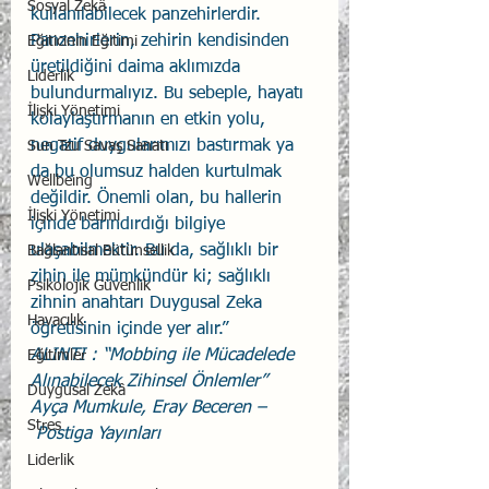
Sosyal Zekâ
kullanılabilecek panzehirlerdir. 
Panzehirlerin, zehirin kendisinden 
Eğiticinin Eğitimi
üretildiğini daima aklımızda 
Liderlik
bulundurmalıyız. Bu sebeple, hayatı 
İlişki Yönetimi
kolaylaştırmanın en etkin yolu, 
negatif duygularımızı bastırmak ya 
Sun Tzu Savaş Sanatı
da bu olumsuz halden kurtulmak 
Wellbeing
değildir. Önemli olan, bu hallerin 
İlişki Yönetimi
içinde barındırdığı bilgiye 
ulaşabilmektir. Bu da, sağlıklı bir 
Bağlantısal Bütünsellik
zihin ile mümkündür ki; sağlıklı 
Psikolojik Güvenlik
zihnin anahtarı Duygusal Zeka 
Havacılık
öğretisinin içinde yer alır.”  
ALINTI : “Mobbing ile Mücadelede 
Eğitimler
Alınabilecek Zihinsel Önlemler” 
Duygusal Zekâ
Ayça Mumkule, Eray Beceren –
Stres
 Postiga Yayınları
Liderlik