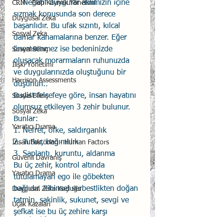
“…Negatif duygular aklımızın içine 
CRM - Ekip Kaynak Yönetimi
sızmak konusunda son derece 
Duygusal Zeka
başarılıdır. Bu ufak sızıntı, kılcal 
Sosyal Zeka
damar kanamalarına benzer. Eğer 
önemsenmez ise bedeninizde 
Sosyal Bilinç
oluşacak morarmaların ruhunuzda 
İlişki Yönetimi
ve duygularınızda oluştuğunu bir 
Harrison Assessments
düşünün.. 
Budist felsefeye göre, insan hayatını 
Sosyal Bilinç
olumsuz etkileyen 3 zehir bulunur. 
Sosyal Zeka
Bunlar:
Yaratıcı Drama
1. Nefret, öfke, saldırganlık
2. Tutku, bağımlılık
İnsan Faktörleri - Human Factors
3. Saplantı, kuruntu, aldanma 
Güvenli Davranış
Bu üç zehir, kontrol altında 
Yaratıcı Drama
tutulamayan ego ile göbekten 
bağlıdır. Zihinsel serbestlikten doğan 
Duygusal Zeka Koçluğu
tatmin, sakinlik, sukunet, sevgi ve 
Uçak Kazaları
şefkat ise bu üç zehire karşı 