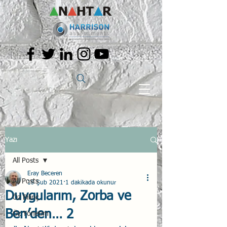
Yazı
All Posts
Eray Beceren
All Posts
19 Şub 2021
1 dakikada okunur
Duygularım, Zorba ve
Öz Bilinç
Ben’den… 2
Öz Yönetim