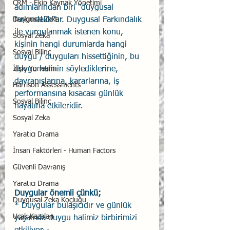
CRM - Ekip Kaynak Yönetimi
adımlarından biri “duygusal 
Duygusal Zeka
farkındalık”tır. Duygusal Farkındalık 
ile vurgulanmak istenen konu, 
Sosyal Zeka
kişinin hangi durumlarda hangi 
Sosyal Bilinç
duygu / duyguları hissettiğinin, bu 
İlişki Yönetimi
duygu halinin söylediklerine, 
davranışlarına, kararlarına, iş 
Harrison Assessments
performansına kısacası günlük 
Sosyal Bilinç
hayatına etkileridir.
Sosyal Zeka
Yaratıcı Drama
İnsan Faktörleri - Human Factors
Güvenli Davranış
Yaratıcı Drama
Duygular önemli çünkü;
Duygusal Zeka Koçluğu
* Duygular bulaşıcıdır ve günlük 
Uçak Kazaları
yaşamda duygu halimiz birbirimizi 