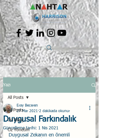
Yazı
All Posts
Eray Beceren
All Posts
27 Mar 2021
2 dakikada okunur
Duygusal Farkındalık
Öz Bilinç
Güncelleme tarihi:
1 Nis 2021
Öz Yönetim
Duygusal Zekanın en önemli 