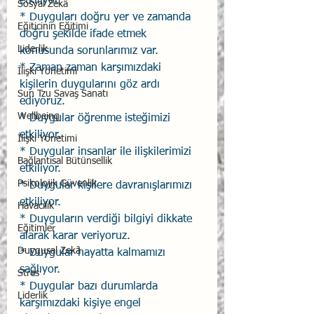
etkiliyor.
Sosyal Zekâ
* Duyguları doğru yer ve zamanda 
Eğiticinin Eğitimi
doğru şekilde ifade etmek 
Liderlik
konusunda sorunlarımız var.
* Zaman zaman karşımızdaki 
İlişki Yönetimi
kişilerin duygularını göz ardı 
Sun Tzu Savaş Sanatı
ediyoruz.
Wellbeing
* Duygular öğrenme isteğimizi 
etkiliyor.
İlişki Yönetimi
* Duygular insanlar ile ilişkilerimizi 
Bağlantısal Bütünsellik
etkiliyor.
Psikolojik Güvenlik
* Duygular kişilere davranışlarımızı 
etkiliyor.
Havacılık
* Duyguların verdiği bilgiyi dikkate 
Eğitimler
alarak karar veriyoruz.
Duygusal Zekâ
* Duygular hayatta kalmamızı 
sağlıyor.
Stres
* Duygular bazı durumlarda 
Liderlik
karşımızdaki kişiye engel 