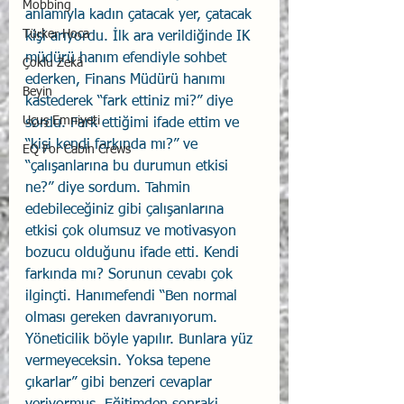
Mobbing
anlamıyla kadın çatacak yer, çatacak 
Türker Hoca
kişi arıyordu. İlk ara verildiğinde IK 
müdürü hanım efendiyle sohbet 
Çoklu Zekâ
ederken, Finans Müdürü hanımı 
Beyin
kastederek “fark ettiniz mi?” diye 
Uçuş Emniyeti
sordu. Fark ettiğimi ifade ettim ve 
“kişi kendi farkında mı?” ve 
EQ For Cabin Crews
“çalışanlarına bu durumun etkisi 
ne?” diye sordum. Tahmin 
edebileceğiniz gibi çalışanlarına 
etkisi çok olumsuz ve motivasyon 
bozucu olduğunu ifade etti. Kendi 
farkında mı? Sorunun cevabı çok 
ilginçti. Hanımefendi “Ben normal 
olması gereken davranıyorum. 
Yöneticilik böyle yapılır. Bunlara yüz 
vermeyeceksin. Yoksa tepene 
çıkarlar” gibi benzeri cevaplar 