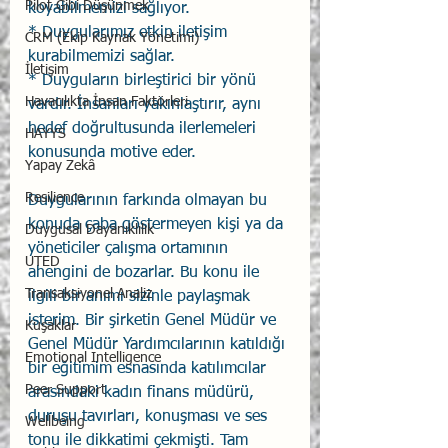
Pilot Gibi Düşünmek
koyabilmemizi sağlıyor.
* Duygularımız etkin iletişim 
CRM (Ekip Kaynak Yönetimi)
kurabilmemizi sağlar.
İletişim
* Duyguların birleştirici bir yönü 
Havacılıkta İnsan Faktörleri
vardır. İnsanları yakınlaştırır, aynı 
hedef doğrultusunda ilerlemeleri 
HAYYS
konusunda motive eder.
Yapay Zekâ
Resilience
Duygularının farkında olmayan bu 
konuda çaba göstermeyen kişi ya da 
Duygusal Dayanıklılık
yöneticiler çalışma ortamının 
UTED
ahengini de bozarlar. Bu konu ile 
Transaksiyonel Analiz
ilgili bir anımı sizinle paylaşmak 
isterim. Bir şirketin Genel Müdür ve 
Kuşaklar
Genel Müdür Yardımcılarının katıldığı 
Emotional Intelligence
bir eğitimim esnasında katılımcılar 
Peer Support
arasındaki kadın finans müdürü, 
duruşu tavırları, konuşması ve ses 
Wellbeing
tonu ile dikkatimi çekmişti. Tam 