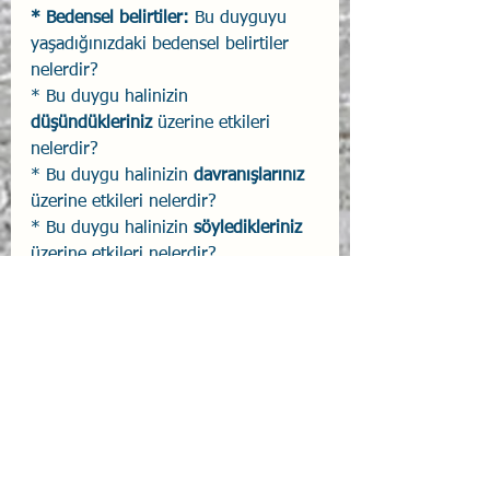
* Bedensel belirtiler:
 Bu duyguyu 
yaşadığınızdaki bedensel belirtiler 
nelerdir?
* Bu duygu halinizin
düşündükleriniz
 üzerine etkileri 
nelerdir?
* Bu duygu halinizin 
davranışlarınız
üzerine etkileri nelerdir?
* Bu duygu halinizin 
söyledikleriniz
üzerine etkileri nelerdir?
* Bu duygu halinizin 
iş 
performansınız 
üzerine etkileri 
nelerdir?
* Bu duygu halinizin etkileri sonucu 
yaşananlar konusunda 
bir süre 
geçtikten sonraki düşünceleriniz
nelerdir?