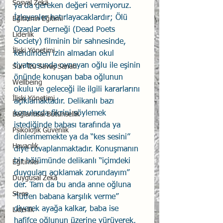
Sosyal Zekâ
ya da gereken değeri vermiyoruz.  
İzleyenler hatırlayacaklardır; Ölü 
Eğiticinin Eğitimi
Ozanlar Derneği (Dead Poets 
Liderlik
Society) filminin bir sahnesinde, 
İlişki Yönetimi
kendinden izin almadan okul 
tiyatrosunda oynayan oğlu ile eşinin 
Sun Tzu Savaş Sanatı
önünde konuşan baba oğlunun 
Wellbeing
okulu ve geleceği ile ilgili kararlarını 
İlişki Yönetimi
açıklamaktadır. Delikanlı bazı 
konularda fikrini söylemek 
Bağlantısal Bütünsellik
istediğinde babası tarafında ya 
Psikolojik Güvenlik
dinlenmemekte ya da “kes sesini” 
Havacılık
diye cevaplanmaktadır. Konuşmanın 
bir bölümünde delikanlı “içimdeki 
Eğitimler
duyguları açıklamak zorundayım” 
Duygusal Zekâ
der. Tam da bu anda anne oğluna 
Stres
“lütfen babana karşılık verme” 
diyerek ayağa kalkar, baba ise 
Liderlik
hafifçe oğlunun üzerine yürüyerek, 