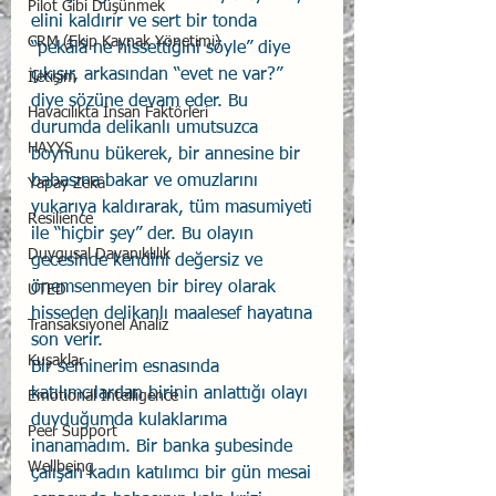
Pilot Gibi Düşünmek
elini kaldırır ve sert bir tonda 
CRM (Ekip Kaynak Yönetimi)
“pekâlâ ne hissettiğini söyle” diye 
çıkışır, arkasından “evet ne var?” 
İletişim
diye sözüne devam eder. Bu 
Havacılıkta İnsan Faktörleri
durumda delikanlı umutsuzca 
HAYYS
boynunu bükerek, bir annesine bir 
babasına bakar ve omuzlarını 
Yapay Zekâ
yukarıya kaldırarak, tüm masumiyeti 
Resilience
ile “hiçbir şey” der. Bu olayın 
Duygusal Dayanıklılık
gecesinde kendini değersiz ve 
önemsenmeyen bir birey olarak 
UTED
hisseden delikanlı maalesef hayatına 
Transaksiyonel Analiz
son verir.
Kuşaklar
Bir seminerim esnasında 
katılımcılardan birinin anlattığı olayı 
Emotional Intelligence
duyduğumda kulaklarıma 
Peer Support
inanamadım. Bir banka şubesinde 
Wellbeing
çalışan kadın katılımcı bir gün mesai 