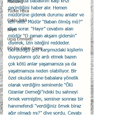
esnasında babasının kalp krizi 
Mobbing
geçirdiğini haber alır. Hemen 
Türker Hoca
müdürüne giderek durumu anlatır ve 
Çoklu Zekâ
izin ister. Müdür “Baban ölmüş mü?” 
diye sorar. “Hayır” cevabını alan 
Beyin
müdür “O zaman akşam gidersin” 
Uçuş Emniyeti
diyerek, izin isteğini reddeder.
EQ For Cabin Crews
Görüldüğü gibi karşımızdaki kişilerin 
duygularını göz ardı etmek bazen 
çok kötü anlar yaşamamıza ya da 
yaşatmamıza neden olabiliyor. Bir 
özel okulda anne-babalara yönelik 
olarak verdiğim seminerde “Ölü 
Ozanlar Derneği”ndeki bu sahneyi 
örnek vermiştim, seminer sonrası bir 
hanımefendi “verdiğiniz örnek biraz 
ağır olmadı mı?” diye sordu. Cevabı 
sizlere bırakıyorum.
#özbilinç
#Duygu