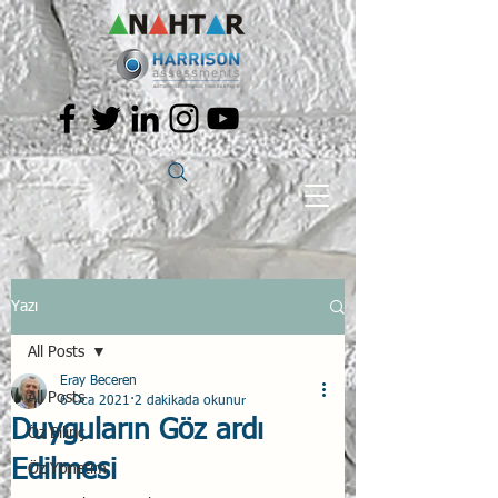
Yazı
All Posts
Eray Beceren
All Posts
6 Oca 2021
2 dakikada okunur
Duyguların Göz ardı
Öz Bilinç
Edilmesi
Öz Yönetim