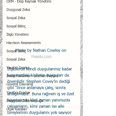
CRM - Ekip Kaynak Yönetimi
Duygusal Zeka
Sosyal Zeka
Sosyal Bilinç
İlişki Yönetimi
Harrison Assessments
Photo by Nathan Cowley on 
Sosyal Bilinç
Pexels.com
Sosyal Zeka
Yaratıcı Drama
İlişkilerde kendi duygularımız kadar 
karşımızdaki kişilerin duyguları da 
İnsan Faktörleri - Human Factors
önemlidir. Stephen Covey’in dediği 
Güvenli Davranış
gibi “önce anlamaya çalış, sonra 
Yaratıcı Drama
anlaşılmaya”. Buna rağmen iş ve özel 
hayatımızda kimi zaman yanımızda 
Duygusal Zeka Koçluğu
çalışanların, kimi zaman ise aile 
Uçak Kazaları
bireylerinin duygularını yok sayıyor 