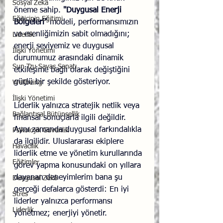
Sosyal Zekâ
öneme sahip. 
"Duygusal Enerji 
Eğiticinin Eğitimi
Bölgeleri"
 modeli, performansımızın 
ve esenliğimizin sabit olmadığını; 
Liderlik
enerji seviyemiz ve duygusal 
İlişki Yönetimi
durumumuz arasındaki dinamik 
Sun Tzu Savaş Sanatı
etkileşime bağlı olarak değiştiğini 
güçlü bir şekilde gösteriyor.
Wellbeing
İlişki Yönetimi
Liderlik yalnızca stratejik netlik veya 
Bağlantısal Bütünsellik
finansal sonuçlarla ilgili değildir. 
Aynı zamanda duygusal farkındalıkla 
Psikolojik Güvenlik
da ilgilidir. Uluslararası ekiplere 
Havacılık
liderlik etme ve yönetim kurullarında 
Eğitimler
görev yapma konusundaki on yıllara 
dayanan deneyimlerim bana şu 
Duygusal Zekâ
gerçeği defalarca gösterdi: En iyi 
Stres
liderler yalnızca performansı 
Liderlik
yönetmez; enerjiyi yönetir.