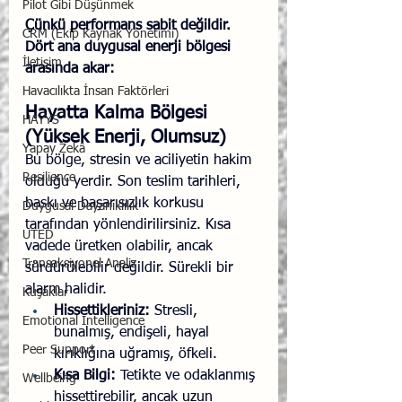
Pilot Gibi Düşünmek
Çünkü performans sabit değildir. 
CRM (Ekip Kaynak Yönetimi)
Dört ana duygusal enerji bölgesi 
İletişim
arasında akar:
Havacılıkta İnsan Faktörleri
Hayatta Kalma Bölgesi 
HAYYS
(Yüksek Enerji, Olumsuz)
Yapay Zekâ
Bu bölge, stresin ve aciliyetin hakim 
Resilience
olduğu yerdir. Son teslim tarihleri, 
baskı ve başarısızlık korkusu 
Duygusal Dayanıklılık
tarafından yönlendirilirsiniz. Kısa 
UTED
vadede üretken olabilir, ancak 
Transaksiyonel Analiz
sürdürülebilir değildir. Sürekli bir 
alarm halidir.
Kuşaklar
Hissettikleriniz:
 Stresli, 
Emotional Intelligence
bunalmış, endişeli, hayal 
Peer Support
kırıklığına uğramış, öfkeli.
Kısa Bilgi:
 Tetikte ve odaklanmış 
Wellbeing
hissettirebilir, ancak uzun 