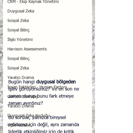
CRM - Ekip Kaynak Yönetimi
Duygusal Zeka
Sosyal Zeka
Sosyal Bilinç
İlişki Yönetimi
Harrison Assessments
Sosyal Bilinç
Sosyal Zeka
Yaratıcı Drama
Bugün hangi 
duygusal bölgeden
İnsan Faktörleri - Human Factors
işlev görüyorsunuz? Ve en son ne 
zaman durup bunu fark etmeye 
Güvenli Davranış
zaman ayırdınız?
Yaratıcı Drama
Duygusal Zeka Koçluğu
Bu sorular, yalnızca bireysel 
refahımız için değil, aynı zamanda 
Uçak Kazaları
liderlik etkinliğimiz için de kritik 