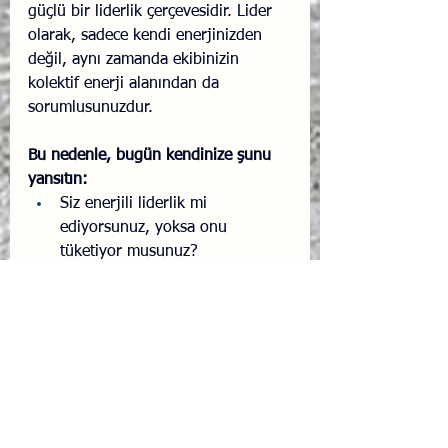
güçlü bir liderlik çerçevesidir. Lider 
olarak, sadece kendi enerjinizden 
değil, aynı zamanda ekibinizin 
kolektif enerji alanından da 
sorumlusunuzdur.
Bu nedenle, bugün kendinize şunu 
yansıtın:
Siz enerjili liderlik mi 
ediyorsunuz, yoksa onu 
tüketiyor musunuz? 
Davranışlarınız ve kararlarınız 
ekibi Hayatta Kalma bölgesine 
mi itiyor, yoksa onları 
Performans bölgesinde 
destekliyor mu?
Ve ekiplerinizin hayatta kalma 
modundan... sürdürülebilir 
performansa geçmelerine nasıl 