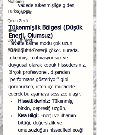
Mobbing
vadede tükenmişliğe giden 
Türker Hoca
yoldur.
Çoklu Zekâ
Tükenmişlik Bölgesi (Düşük 
Beyin
Enerji, Olumsuz)
Uçuş Emniyeti
Hayatta kalma modu çok uzun 
EQ For Cabin Crews
sürdüğünde enerji çöker. Burada, 
tükenmiş, motivasyonsuz ve 
duygusal olarak kopuk hissedersiniz. 
Birçok profesyonel, dışarıdan 
"performans gösteriyor" gibi 
görünürken, içten içe mücadele 
ederek bu aşamaya sessizce ulaşır.
Hissettikleriniz:
 Tükenmiş, 
bitkin, depresif, üzgün.
Kısa Bilgi:
 Enerji ve ilhamın 
bittiği, değersizlik ve 
umutsuzluğun hissedilebileceği 