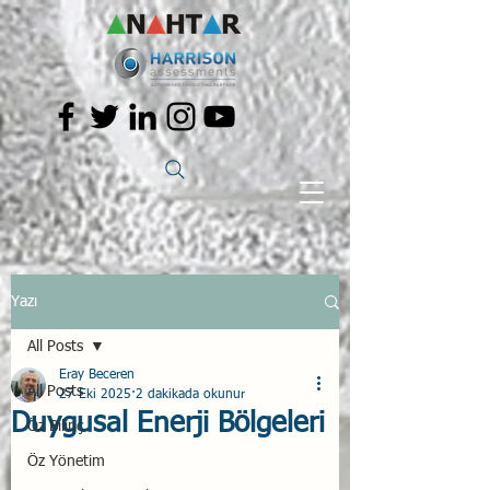
Yazı
All Posts
Eray Beceren
All Posts
27 Eki 2025
2 dakikada okunur
Duygusal Enerji Bölgeleri
Öz Bilinç
Öz Yönetim