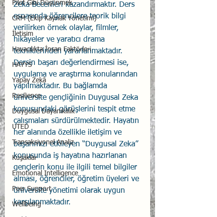
Pilot Gibi Düşünmek
Zeka Becerileri kazandırmaktır. Ders 
esnasında öğrencilere teorik bilgi 
CRM (Ekip Kaynak Yönetimi)
verilirken örnek olaylar, filmler, 
İletişim
hikayeler ve yaratıcı drama 
Havacılıkta İnsan Faktörleri
tekniklerinden yararlanmaktadır. 
Dersin başarı değerlendirmesi ise, 
HAYYS
uygulama ve araştırma konularından 
Yapay Zekâ
yapılmaktadır. Bu bağlamda 
Resilience
üniversite gençliğinin Duygusal Zeka 
konusundaki görüşlerini tespit etme 
Duygusal Dayanıklılık
çalışmaları sürdürülmektedir. Hayatın 
UTED
her alanında özellikle iletişim ve 
Transaksiyonel Analiz
başarımızı etkileyen “Duygusal Zeka” 
konusunda iş hayatına hazırlanan 
Kuşaklar
gençlerin konu ile ilgili temel bilgiler 
Emotional Intelligence
alması, öğrenciler, öğretim üyeleri ve 
Peer Support
üniversite yönetimi olarak uygun 
karşılanmaktadır. 
Wellbeing