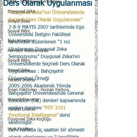
Ders Olarak Uygulanması
CRM - Ekip Kaynak Yönetimi
Duygusal Zeka
“Duygusal Zeka”nın Üniversitelerde 
Seçmeli Ders Olarak Uygulanması”
Sosyal Zeka
7-8-9 MAYIS 2007 tarihlerinde Ege 
Sosyal Bilinç
Üniversitesi İletişim Fakültesi 
İlişki Yönetimi
tarafından düzenlenen “1 nci 
Uluslararası Duygusal Zeka 
Harrison Assessments
Sempozyumu” Duygusal Zeka’nın 
Sosyal Bilinç
Üniversitelerde Seçmeli Ders Olarak 
Sosyal Zeka
Uygulanması : Bahçeşehir 
Üniversitesi Örneği
Yaratıcı Drama
2005-2006 Akademik Yılında 
İnsan Faktörleri - Human Factors
Bahçeşehir Üniveristesinde General 
Güvenli Davranış
Education (GE) dersleri kapsamında 
verilen derslere 
“PSY 3101 
Yaratıcı Drama
Emotional Intelligence”
 dersi 
Duygusal Zeka Koçluğu
eklenmiştir. 
Uçak Kazaları
Ders haftada üç saatten bir sömestr 