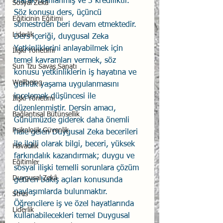
olarak planlanmış ve 3 krediliktir. 
Sosyal Zekâ
Söz konusu ders, üçüncü 
Eğiticinin Eğitimi
sömestrden beri devam etmektedir. 
Liderlik
Ders içeriği, duygusal Zeka 
Yetkinliklerini anlayabilmek için 
İlişki Yönetimi
temel kavramları vermek, söz 
Sun Tzu Savaş Sanatı
konusu yetkinliklerin iş hayatına ve 
Wellbeing
günlük yaşama uygulanmasını 
incelemek düşüncesi ile 
İlişki Yönetimi
düzenlenmiştir. Dersin amacı, 
Bağlantısal Bütünsellik
Günümüzde giderek daha önemli 
Psikolojik Güvenlik
hale gelen Duygusal Zeka becerileri 
ile ilgili olarak bilgi, beceri, yüksek 
Havacılık
farkındalık kazandırmak; duygu ve 
Eğitimler
sosyal ilişki temelli sorunlara çözüm 
Duygusal Zekâ
getiren bakış açıları konusunda 
paylaşımlarda bulunmaktır. 
Stres
Öğrencilere iş ve özel hayatlarında 
Liderlik
kullanabilecekleri temel Duygusal 