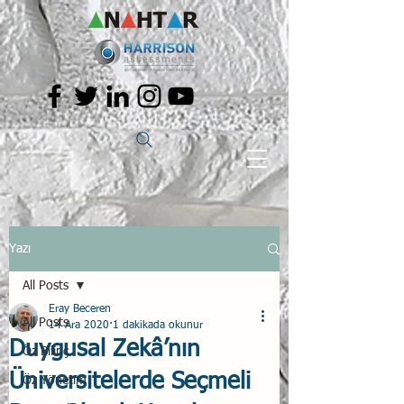
Yazı
All Posts
Eray Beceren
All Posts
14 Ara 2020
1 dakikada okunur
Duygusal Zekâ’nın
Öz Bilinç
Üniversitelerde Seçmeli
Öz Yönetim