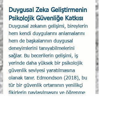
Duygusal Zeka Geliştirmenin 
Psikolojik Güvenliğe Katkısı
Duygusal zekanın gelişimi, bireylerin 
hem kendi duygularını anlamalarını 
hem de başkalarının duygusal 
deneyimlerini tanıyabilmelerini 
sağlar. Bu becerilerin gelişimi, iş 
yerinde daha yüksek bir psikolojik 
güvenlik seviyesi yaratılmasına 
olanak tanır. Edmondson (2018), bu 
tür bir güvenlik ortamının yenilikçi 
fikirlerin paylaşılmasını ve öğrenme 
kültürünün gelişmesini teşvik ettiğini 
vurgular. Duygusal zekanın sağladığı 
farkındalık, empatinin desteklediği 
anlayış ve sosyal becerilerin 
güçlendirdiği ilişkiler, bir ekipte 
psikolojik güvenliği artırarak, daha 