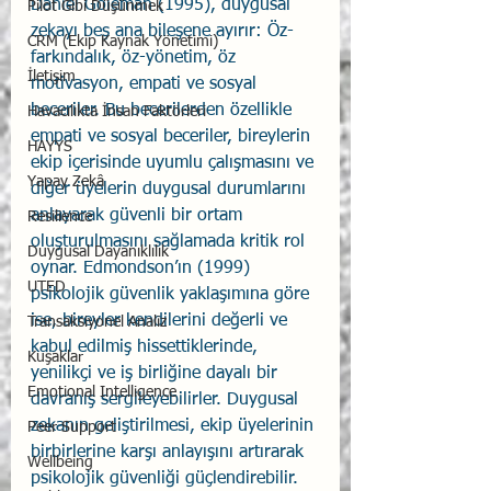
Daniel Goleman (1995), duygusal 
Pilot Gibi Düşünmek
zekayı beş ana bileşene ayırır: Öz-
CRM (Ekip Kaynak Yönetimi)
farkındalık, öz-yönetim, öz 
İletişim
motivasyon, empati ve sosyal 
beceriler. Bu becerilerden özellikle 
Havacılıkta İnsan Faktörleri
empati ve sosyal beceriler, bireylerin 
HAYYS
ekip içerisinde uyumlu çalışmasını ve 
Yapay Zekâ
diğer üyelerin duygusal durumlarını 
anlayarak güvenli bir ortam 
Resilience
oluşturulmasını sağlamada kritik rol 
Duygusal Dayanıklılık
oynar. Edmondson’ın (1999) 
UTED
psikolojik güvenlik yaklaşımına göre 
ise, bireyler kendilerini değerli ve 
Transaksiyonel Analiz
kabul edilmiş hissettiklerinde, 
Kuşaklar
yenilikçi ve iş birliğine dayalı bir 
Emotional Intelligence
davranış sergileyebilirler. Duygusal 
zekanın geliştirilmesi, ekip üyelerinin 
Peer Support
birbirlerine karşı anlayışını artırarak 
Wellbeing
psikolojik güvenliği güçlendirebilir.