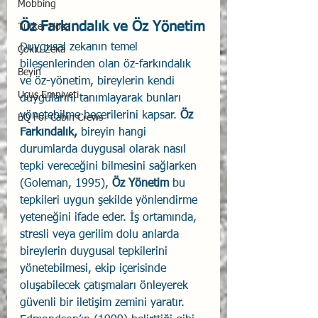
Mobbing
Öz Farkındalık ve Öz Yönetim
Türker Hoca
Duygusal zekanın temel 
Çoklu Zekâ
bileşenlerinden olan öz-farkındalık 
Beyin
ve öz-yönetim, bireylerin kendi 
Uçuş Emniyeti
duygularını tanımlayarak bunları 
yönetebilme becerilerini kapsar. 
Öz 
EQ For Cabin Crews
Farkındalık, 
bireyin hangi 
durumlarda duygusal olarak nasıl 
tepki vereceğini bilmesini sağlarken 
(Goleman, 1995), 
Öz Yönetim
 bu 
tepkileri uygun şekilde yönlendirme 
yeteneğini ifade eder. İş ortamında, 
stresli veya gerilim dolu anlarda 
bireylerin duygusal tepkilerini 
yönetebilmesi, ekip içerisinde 
oluşabilecek çatışmaları önleyerek 
güvenli bir iletişim zemini yaratır. 