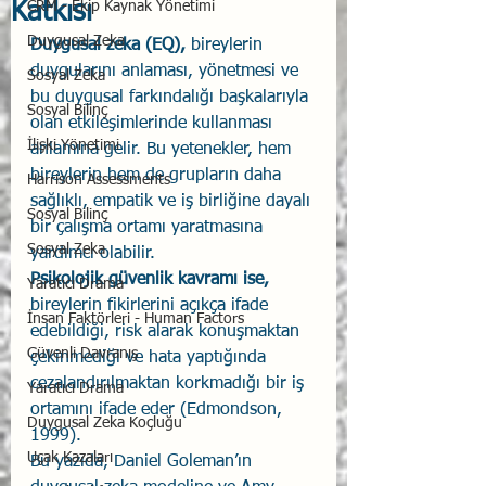
Katkısı
CRM - Ekip Kaynak Yönetimi
Duygusal Zeka
Duygusal zeka (EQ),
 bireylerin 
duygularını anlaması, yönetmesi ve 
Sosyal Zeka
bu duygusal farkındalığı başkalarıyla 
Sosyal Bilinç
olan etkileşimlerinde kullanması 
İlişki Yönetimi
anlamına gelir. Bu yetenekler, hem 
bireylerin hem de grupların daha 
Harrison Assessments
sağlıklı, empatik ve iş birliğine dayalı 
Sosyal Bilinç
bir çalışma ortamı yaratmasına 
Sosyal Zeka
yardımcı olabilir. 
Psikolojik güvenlik kavramı ise,
Yaratıcı Drama
bireylerin fikirlerini açıkça ifade 
İnsan Faktörleri - Human Factors
edebildiği, risk alarak konuşmaktan 
Güvenli Davranış
çekinmediği ve hata yaptığında 
cezalandırılmaktan korkmadığı bir iş 
Yaratıcı Drama
ortamını ifade eder (Edmondson, 
Duygusal Zeka Koçluğu
1999). 
Uçak Kazaları
Bu yazıda, Daniel Goleman’ın 