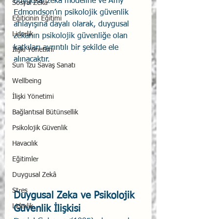
duygusal zeka modeline ve Amy 
Sosyal Zekâ
Edmondson’ın psikolojik güvenlik 
Eğiticinin Eğitimi
anlayışına dayalı olarak, duygusal 
Liderlik
zekanın psikolojik güvenliğe olan 
katkıları ayrıntılı bir şekilde ele 
İlişki Yönetimi
alınacaktır.
Sun Tzu Savaş Sanatı
Wellbeing
İlişki Yönetimi
Bağlantısal Bütünsellik
Psikolojik Güvenlik
Havacılık
Eğitimler
Duygusal Zekâ
Stres
Duygusal Zeka ve Psikolojik 
Liderlik
Güvenlik İlişkisi