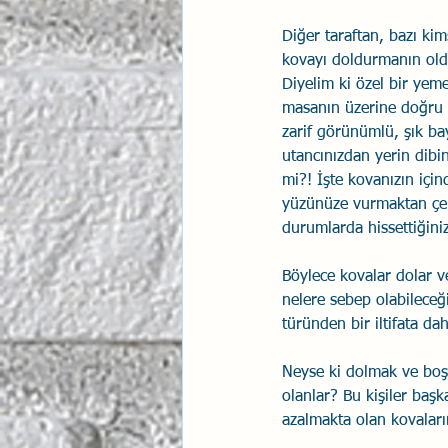
Diğer taraftan, bazı kims
kovayı doldurmanın oldu
Diyelim ki özel bir yeme
masanın üzerine doğru 
zarif görünümlü, şık ba
utancınızdan yerin dibi
mi?! İşte kovanızın için
yüzünüze vurmaktan çeki
durumlarda hissettiğiniz
Böylece kovalar dolar v
nelere sebep olabileceğ
türünden bir iltifata dahi
Neyse ki dolmak ve boşalm
olanlar? Bu kişiler başk
azalmakta olan kovaların