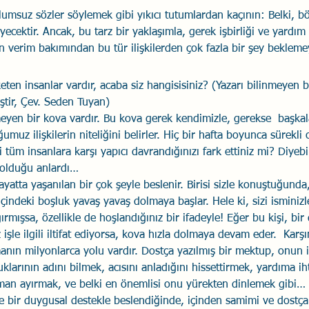
lumsuz sözler söylemek gibi yıkıcı tutumlardan kaçının: Belki, bö
üyecektir. Ancak, bu tarz bir yaklaşımla, gerek işbirliği ve yardı
en verim bakımından bu tür ilişkilerden çok fazla bir şey beklem
ten insanlar vardır, acaba siz hangisisiniz? (Yazarı bilinmeyen 
ştir, Çev. Seden Tuyan) 
yen bir kova vardır. Bu kova gerek kendimizle, gerekse  başkaları
umuz ilişkilerin niteliğini belirler. Hiç bir hafta boyunca sürekli
 tüm insanlara karşı yapıcı davrandığınızı fark ettiniz mi? Diyebili
 olduğu anlardı… 
yatta yaşanılan bir çok şeyle beslenir. Birisi sizle konuştuğunda,
indeki boşluk yavaş yavaş dolmaya başlar. Hele ki, sizi isminizl
ğırmışsa, özellikle de hoşlandığınız bir ifadeyle! Eğer bu kişi, bir
z işle ilgili iltifat ediyorsa, kova hızla dolmaya devam eder.  Karş
anın milyonlarca yolu vardır. Dostça yazılmış bir mektup, onun i
uklarının adını bilmek, acısını anladığını hissettirmek, yardıma i
man ayırmak, ve belki en önemlisi onu yürekten dinlemek gibi… 
e bir duygusal destekle beslendiğinde, içinden samimi ve dostça