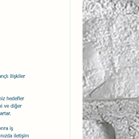
lı ilişkiler 
niz hedefler 
ni ve diğer 
artar. 
nra iş 
ızda iletişim 