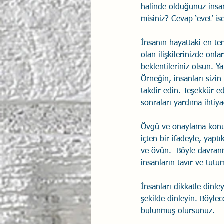
halinde olduğunuz insa
misiniz? Cevap ‘evet’ i
İnsanın hayattaki en tem
olan ilişkilerinizde onl
beklentileriniz olsun. Y
Örneğin, insanları sizin 
takdir edin. Teşekkür ed
sonraları yardıma ihtiy
Övgü ve onaylama konus
içten bir ifadeyle, yaptı
ve övün.  Böyle davranm
insanların tavır ve tut
İnsanları dikkatle dinle
şekilde dinleyin. Böylec
bulunmuş olursunuz. 