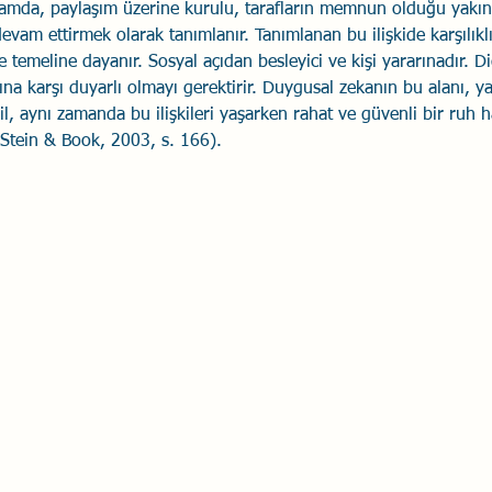
anlamda, paylaşım üzerine kurulu, tarafların memnun olduğu yakınlı
devam ettirmek olarak tanımlanır. Tanımlanan bu ilişkide karşılı
Savaş Sanatı
Wellbeing
İlişki Yönetimi
Bağla
emeline dayanır. Sosyal açıdan besleyici ve kişi yararınadır. Di
rına karşı duyarlı olmayı gerektirir. Duygusal zekanın bu alanı, yal
ğil, aynı zamanda bu ilişkileri yaşarken rahat ve güvenli bir ruh ha
acılık
Eğitimler
Duygusal Zekâ
Stres
Li
Stein & Book, 2003, s. 166). 