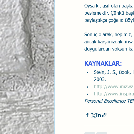
Oysa ki, asıl olan başk
beslemektir. Çünkü başk
paylaştıkça çoğalır. Bö
Sonuç olarak, hepimiz, f
ancak karşımızdaki insa
duygulardan yoksun kal
KAYNAKLAR:
Stein, J. S., Book,
2003. 
http://www.imawah
http://www.inspira
Personal Excellence TE