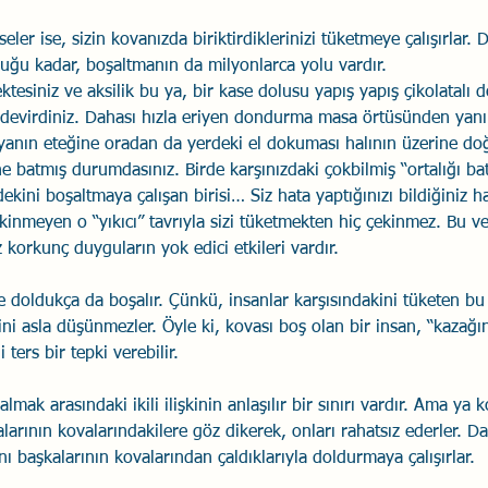
eler ise, sizin kovanızda biriktirdiklerinizi tüketmeye çalışırlar. D
ğu kadar, boşaltmanın da milyonlarca yolu vardır.  
ktesiniz ve aksilik bu ya, bir kase dolusu yapış yapış çikolatalı
devirdiniz. Dahası hızla eriyen dondurma masa örtüsünden yanı
yanın eteğine oradan da yerdeki el dokuması halının üzerine doğ
ne batmış durumdasınız. Birde karşınızdaki çokbilmiş “ortalığı ba
dekini boşaltmaya çalışan birisi… Siz hata yaptığınızı bildiğiniz ha
nmeyen o “yıkıcı” tavrıyla sizi tüketmekten hiç çekinmez. Bu v
 korkunç duyguların yok edici etkileri vardır. 
e doldukça da boşalır. Çünkü, insanlar karşısındakini tüketen bu 
ini asla düşünmezler. Öyle ki, kovası boş olan bir insan, “kazağı
 ters bir tepki verebilir. 
ak arasındaki ikili ilişkinin anlaşılır bir sınırı vardır. Ama ya k
alarının kovalarındakilere göz dikerek, onları rahatsız ederler. Dah
ı başkalarının kovalarından çaldıklarıyla doldurmaya çalışırlar. 