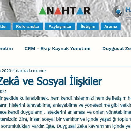
tler
Referanslar
Paylaşımlar
İletişim
Arama
netim
CRM - Ekip Kaynak Yönetimi
Duygusal Z
a 2020
4 dakikada okunur
timi
Harrison Assessments
Sosyal Bilinç
S
ekâ ve Sosyal İlişkiler
2021
ktörleri - Human Factors
Güvenli Davranış
Yara
ir şekilde kullanabilmek, hem kendi hislerimizi hem de iletişim h
ın hislerini tanıyabilme, anlayabilme ve yönetebilme gibi yetkinl
ce kendi duygularını, isteklerini anlaması ve onları yönetebilm
Uçak Kazaları
Sosyal Zekâ
Eğiticinin Eğitimi
ersizdir. Zira, insan sosyal bir varlıktır ve içinde yaşadığı toplu
 sorumlulukları vardır. İşte, Duygusal Zeka kavramının içinde yer