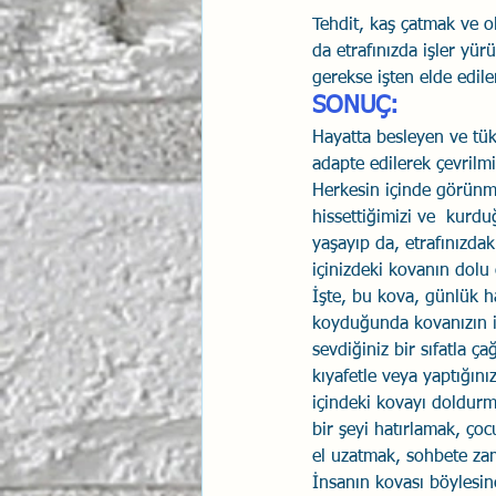
Tehdit, kaş çatmak ve o
da etrafınızda işler yür
gerekse işten elde edil
SONUÇ:
Hayatta besleyen ve tüke
adapte edilerek çevrilmi
Herkesin içinde görünme
hissettiğimizi ve  kurduğ
yaşayıp da, etrafınızdaki
içinizdeki kovanın dolu
İşte, bu kova, günlük ha
koyduğunda kovanızın iç
sevdiğiniz bir sıfatla ça
kıyafetle veya yaptığını
içindeki kovayı doldurm
bir şeyi hatırlamak, çoc
el uzatmak, sohbete za
İnsanın kovası böylesin