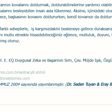
alarının kovalarını doldurmak, doldurabilmelerine yardımcı olabil
alarını besleyebilen insan asla tükenmez. Aksine, içimizdeki ol
ylece, başkasının kovasını doldururken, kendi kovamızı da doldu
arklı sebeplerle,  iş karşımızdakini beslemeye gelince duraksarız
nı mutlu etmekle hissedebileceğimiz eğlence, mutluluk, doyum, b
mış oluruz. 
 H. E. EQ Duygusal Zeka ve Başarının Sırrı, Çev. Müjde Işık, Özgür
m.com.briantracy8.shtml
tionalstories.com
MMUZ 2004 sayısında yayımlanmıştır. (
Dr. Seden Tuyan & Eray B