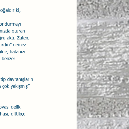
oğaldır ki, 
 dondurmayı 
nızda oturan 
ru aktı. Zaten, 
tırdın” demez 
lde, hatanızı 
e benzer 
tip davranışların 
n çok yakışmış” 
ovası delik 
ası, gittikçe 