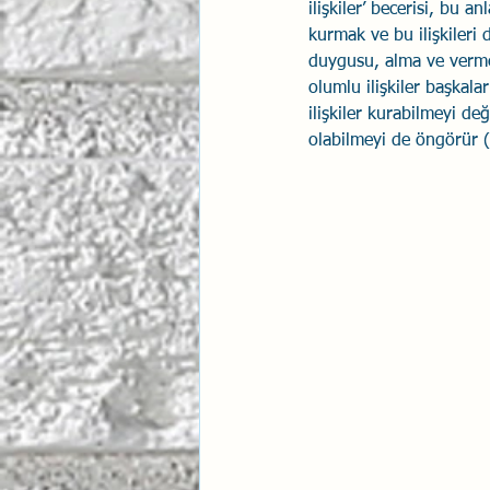
ilişkiler’ becerisi, bu 
kurmak ve bu ilişkileri 
İlişki Yönetimi
Sun Tzu 
duygusu, alma ve verme t
olumlu ilişkiler başkala
ilişkiler kurabilmeyi de
Psikolojik Güvenlik
Hav
olabilmeyi de öngörür (