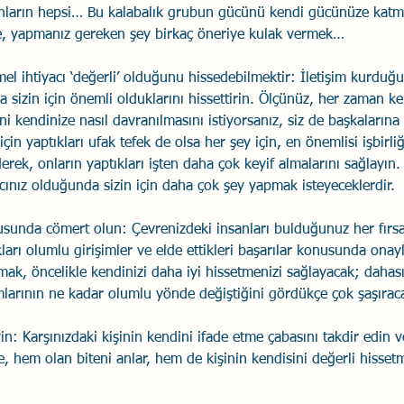
nların hepsi… Bu kalabalık grubun gücünü kendi gücünüze katm
se, yapmanız gereken şey birkaç öneriye kulak vermek…    
el ihtiyacı ‘değerli’ olduğunu hissedebilmektir: İletişim kurduğu
ara sizin için önemli olduklarını hissettirin. Ölçünüz, her zaman ke
ani kendinize nasıl davranılmasını istiyorsanız, siz de başkalarına
için yaptıkları ufak tefek de olsa her şey için, en önemlisi işbirliğ
erek, onların yaptıkları işten daha çok keyif almalarını sağlayın
acınız olduğunda sizin için daha çok şey yapmak isteyeceklerdir. 
unda cömert olun: Çevrenizdeki insanları bulduğunuz her fırsa
kları olumlu girişimler ve elde ettikleri başarılar konusunda onayla
ak, öncelikle kendinizi daha iyi hissetmenizi sağlayacak; dahası,
umlarının ne kadar olumlu yönde değiştiğini gördükçe çok şaşıraca
yin: Karşınızdaki kişinin kendini ifade etme çabasını takdir edin 
e, hem olan biteni anlar, hem de kişinin kendisini değerli hisset