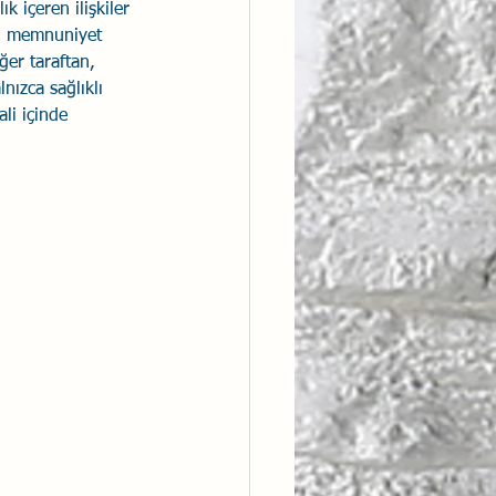
k içeren ilişkiler 
klı memnuniyet 
ntısal Bütünsellik
ğer taraftan, 
nızca sağlıklı 
li içinde 
derlik