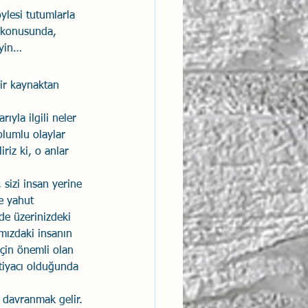
ylesi tutumlarla 
m konusunda, 
eyin… 
bir kaynaktan 
yla ilgili neler 
 olumlu olaylar 
riz ki, o anlar 
 sizi insan yerine 
e yahut 
 de üzerinizdeki 
ımızdaki insanın 
çin önemli olan 
htiyacı olduğunda 
 davranmak gelir. 