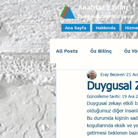
Anahtar Eğitim
Duygusal Zeki Bir Dünya..
Ana Sayfa
Hakkında
Hizme
All Posts
Öz Bilinç
Öz Yö
Eray Beceren
21 Ar
Sosyal Bilinç
İlişki Yöne
Duygusal Z
Güncelleme tarihi:
19 Ara 
Yaratıcı Drama
İnsan Fa
Duygusal zekayı etkili b
olduğumuz diğer insanlar
Bu durumda kişinin sade
Duygusal Zeka Koçluğu
koşullarında eksik ve yet
getirmesi beklenen bazı