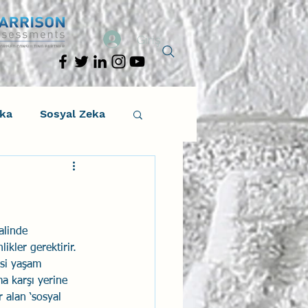
Giriş
eka
Sosyal Zeka
osyal Zeka
tıcı Drama
alinde 
ikler gerektirir. 
esi yaşam 
Liderlik
ma karşı yerine 
 alan ‘sosyal 