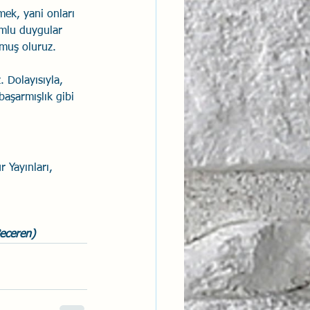
mek, yani onları 
umlu duygular 
rmuş oluruz. 
. Dolayısıyla, 
aşarmışlık gibi 
 Yayınları, 
eceren)