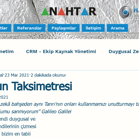
tler
Referanslar
Paylaşımlar
İletişim
Arama
netim
CRM - Ekip Kaynak Yönetimi
Duygusal Z
al
23 Mar 2021
2 dakikada okunur
timi
Harrison Assessments
Sosyal Bilinç
S
n Taksimetresi
2021
ktörleri - Human Factors
Güvenli Davranış
Yara
zekâ bahşeden aynı Tanrı'nın onları kullanmamızı unutturmayı ta
umu sanmıyorum” Galileo Galilei
endi duygusal ve 
Uçak Kazaları
Sosyal Zekâ
Eğiticinin Eğitimi
dilerinin çizmesi 
 bizim en tabii 