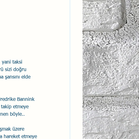
ntısal Bütünsellik
derlik
yani taksi 
rü sizi doğru 
ma şansını elde 
.Fredrike Bannink 
ı takip etmeye 
ynen böyle..
aşmak üzere 
ça hareket etmeye 