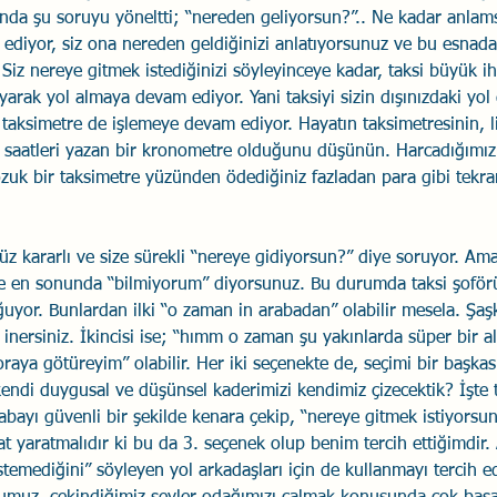
 anda şu soruyu yöneltti; “nereden geliyorsun?”.. Ne kadar anlams
ediyor, siz ona nereden geldiğinizi anlatıyorsunuz ve bu esnada
iz nereye gitmek istediğinizi söyleyinceye kadar, taksi büyük iht
 uyarak yol almaya devam ediyor. Yani taksiyi sizin dışınızdaki yol 
 taksimetre de işlemeye devam ediyor. Hayatın taksimetresinin, li
e saatleri yazan bir kronometre olduğunu düşünün. Harcadığımız
uk bir taksimetre yüzünden ödediğiniz fazladan para gibi tekra
üz kararlı ve size sürekli “nereye gidiyorsun?” diye soruyor. Ama 
e en sonunda “bilmiyorum” diyorsunuz. Bu durumda taksi şoför
uyor. Bunlardan ilki “o zaman in arabadan” olabilir mesela. Şaşkı
inersiniz. İkincisi ise; “hımm o zaman şu yakınlarda süper bir al
raya götüreyim” olabilir. Her iki seçenekte de, seçimi bir başkas
kendi duygusal ve düşünsel kaderimizi kendimiz çizecektik? İşte
rabayı güvenli bir şekilde kenara çekip, “nereye gitmek istiyorsu
rsat yaratmalıdır ki bu da 3. seçenek olup benim tercih ettiğimdir.
stemediğini” söyleyen yol arkadaşları için de kullanmayı tercih e