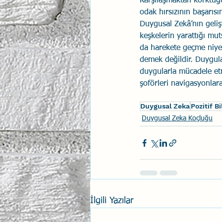
Karşılaşmaktan korktuğ
odak hırsızının başarıs
Duygusal Zekâ’nın geliş
keşkelerin yarattığı mu
da harekete geçme niye
demek değildir. Duygula
duygularla mücadele et
şoförleri navigasyonlara 
Duygusal Zeka
Pozitif B
Duygusal Zeka Koçluğu
İlgili Yazılar