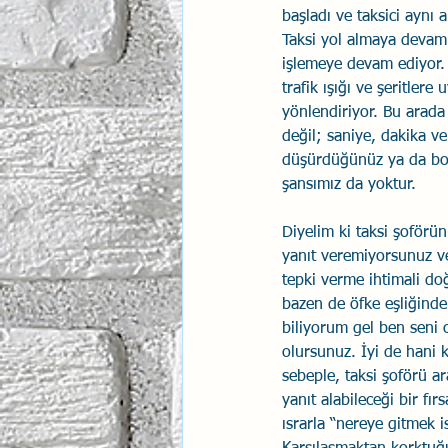
başladı ve taksici aynı
Taksi yol almaya devam 
işlemeye devam ediyor. S
trafik ışığı ve şeritlere
yönlendiriyor. Bu arada
değil; saniye, dakika v
düşürdüğünüz ya da boz
şansımız da yoktur.
Diyelim ki taksi şoförün
yanıt veremiyorsunuz v
tepki verme ihtimali doğ
bazen de öfke eşliğinde 
biliyorum gel ben seni o
olursunuz. İyi de hani 
sebeple, taksi şoförü a
yanıt alabileceği bir fı
ısrarla “nereye gitmek i