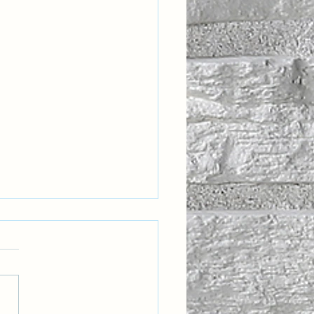
rıya Meftun Olmak