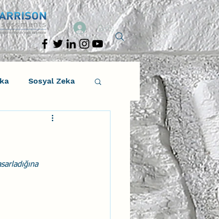
Giriş
eka
Sosyal Zeka
osyal Zeka
tıcı Drama
sarladığına 
Liderlik