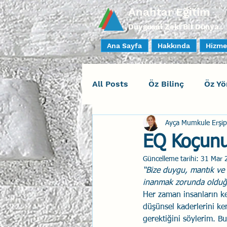
Anahtar Eğitim
Duygusal Zeki Bir Dünya..
Ana Sayfa
Hakkında
Hizme
All Posts
Öz Bilinç
Öz Yö
Ayça Mumkule Erşip
Sosyal Bilinç
İlişki Yöne
EQ Koçunu
Güncelleme tarihi:
31 Mar 
Yaratıcı Drama
İnsan Fa
“Bize duygu, mantık ve 
inanmak zorunda olduğ
Her zaman insanların k
Duygusal Zeka Koçluğu
düşünsel kaderlerini ken
gerektiğini söylerim. Bu