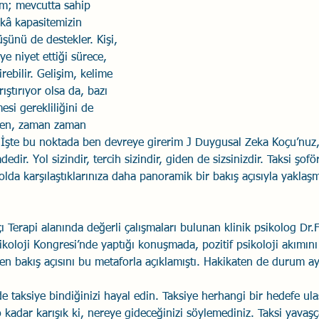
im; mevcutta sahip 
â kapasitemizin 
Savaş Sanatı
Wellbeing
İlişki Yönetimi
Bağla
şünü de destekler. Kişi, 
e niyet ettiği sürece, 
rebilir. Gelişim, kelime 
acılık
Eğitimler
Duygusal Zekâ
Stres
Li
ştırıyor olsa da, bazı 
mesi gerekliliğini de 
den, zaman zaman 
. İşte bu noktada ben devreye girerim J Duygusal Zeka Koçu’nuz, 
dir. Yol sizindir, tercih sizindir, giden de sizsinizdir. Taksi şofö
olda karşılaştıklarınıza daha panoramik bir bakış açısıyla yaklaş
şçı Terapi alanında değerli çalışmaları bulunan klinik psikolog Dr
ikoloji Kongresi’nde yaptığı konuşmada, pozitif psikoloji akımın
en bakış açısını bu metaforla açıklamıştı. Hakikaten de durum a
de taksiye bindiğinizi hayal edin. Taksiye herhangi bir hedefe ul
o kadar karışık ki, nereye gideceğinizi söylemediniz. Taksi yavaş