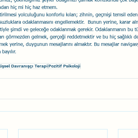
umuz, çekindiğimiz şeyler odağımızı çalmak konusunda çok başar
ından hiç mi hiç haz etmem.
tirilmesi yolculuğunu konforlu kılan; zihnin, geçmişi temsil eden
tsuzluklara odaklanmasını engellemektir.  Bunun yerine, karar a
tiyle şimdi ve geleceğe odaklanmak gerekir. Odaklanmanın bu t
rı görmezden gelmek, gerçeği reddetmektir ve bu hiç sağlıklı deği
mek yerine, duygunun mesajlarını almaktır. Bu mesajlar navigas
bayılır.
ilişsel Davranışçı Terapi
Pozitif Psikoloji