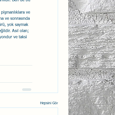
ılıdır. Ben de bu 
 pişmanlıklara ve 
lma ve sonrasında 
ürü, yok saymak 
ldir. Asıl olan; 
yondur ve taksi 
Hepsini Gör