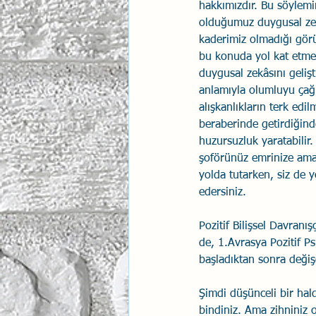
hakkımızdır. Bu söylem
olduğumuz duygusal zek
İlişki Yönetimi
Sun Tzu 
kaderimiz olmadığı görü
bu konuda yol kat etmey
duygusal zekâsını gelişti
Psikolojik Güvenlik
Hav
anlamıyla olumluyu çağrı
alışkanlıkların terk edil
beraberinde getirdiğin
huzursuzluk yaratabilir
şoförünüz emrinize amade
yolda tutarken, siz de y
edersiniz.
Pozitif Bilişsel Davranı
de, 1.Avrasya Pozitif Ps
başladıktan sonra değiş
Şimdi düşünceli bir hal
bindiniz. Ama zihniniz 