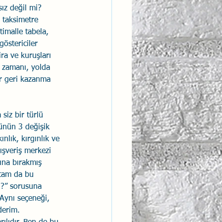
ız değil mi? 
 taksimetre 
imalle tabela, 
göstericiler 
ra ve kuruşları 
 zamanı, yolda 
r geri kazanma 
siz bir türlü 
ünün 3 değişik 
nlık, kırgınlık ve 
ışveriş merkezi 
ına bırakmış 
 tam da bu 
n?” sorusuna 
 Aynı seçeneği, 
derim. 