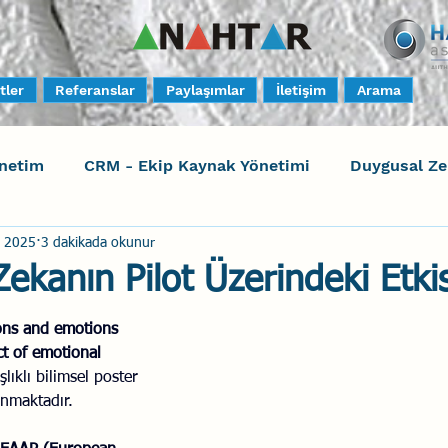
tler
Referanslar
Paylaşımlar
İletişim
Arama
netim
CRM - Ekip Kaynak Yönetimi
Duygusal Z
i 2025
3 dakikada okunur
timi
Harrison Assessments
Sosyal Bilinç
S
ekanın Pilot Üzerindeki Etkis
ktörleri - Human Factors
Güvenli Davranış
Yara
ions and emotions 
t of emotional 
şlıklı bilimsel poster 
nmaktadır.
Uçak Kazaları
Sosyal Zekâ
Eğiticinin Eğitimi