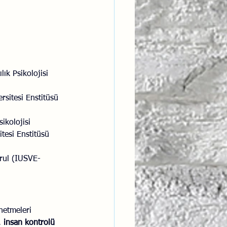
ntısal Bütünsellik
derlik
ık Psikolojisi 
rsitesi Enstitüsü 
ikolojisi 
tesi Enstitüsü 
urul (IUSVE-
netmeleri 
, 
insan kontrolü 