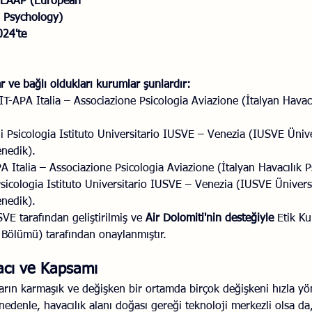
 EAAP (European 
n Psychology) 
Savaş Sanatı
Wellbeing
İlişki Yönetimi
Bağla
024'te 
acılık
Eğitimler
Duygusal Zekâ
Stres
Li
r ve bağlı oldukları kurumlar şunlardır:
IT-APA Italia – Associazione Psicologia Aviazione (İtalyan Havacıl
i Psicologia Istituto Universitario IUSVE – Venezia (IUSVE Ünive
enedik).
A Italia – Associazione Psicologia Aviazione (İtalyan Havacılık Ps
sicologia Istituto Universitario IUSVE – Venezia (IUSVE Üniversi
enedik).
VE tarafından geliştirilmiş ve 
Air Dolomiti'nin desteğiyle
 Etik K
i Bölümü) tarafından onaylanmıştır.
acı ve Kapsamı
tların karmaşık ve değişken bir ortamda birçok değişkeni hızla yö
nedenle, havacılık alanı doğası gereği teknoloji merkezli olsa da