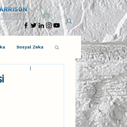
Giriş
eka
Sosyal Zeka
osyal Zeka
i
tıcı Drama
Liderlik