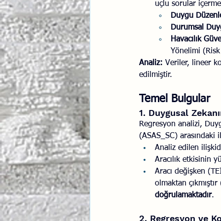
uçlu sorular içerme
Duygu Düzenle
Durumsal Duyg
Havacılık Güve
Yönelimi (Risk
Analiz:
 Veriler, lineer 
edilmiştir.
Temel Bulgular
1. Duygusal Zekanı
Regresyon analizi, Duy
(ASAS_SC) arasındaki il
Analiz edilen ilişk
Aracılık etkisinin y
Aracı değişken (TE
olmaktan çıkmıştır
doğrulamaktadır
.
2. Regresyon ve Kor