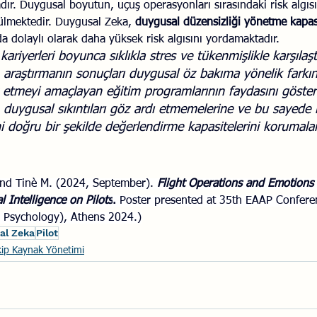
. Duygusal boyutun, uçuş operasyonları sırasındaki risk algısı
ülmektedir. Duygusal Zeka, 
duygusal düzensizliği yönetme kapasi
da dolaylı olarak daha yüksek risk algısını yordamaktadır.
 kariyerleri boyunca sıklıkla stres ve tükenmişlikle karşılaşt
 araştırmanın sonuçları duygusal öz bakıma yönelik farkın
k etmeyi amaçlayan eğitim programlarının faydasını göster
ın duygusal sıkıntıları göz ardı etmemelerine ve bu sayede 
i doğru bir şekilde değerlendirme kapasitelerini korumalar
and Tinè M. (2024, September). 
Flight Operations and Emotion
 Intelligence on Pilots
.
 Poster presented at 35th EAAP Confere
n Psychology), Athens 2024.)
al Zeka
Pilot
ip Kaynak Yönetimi