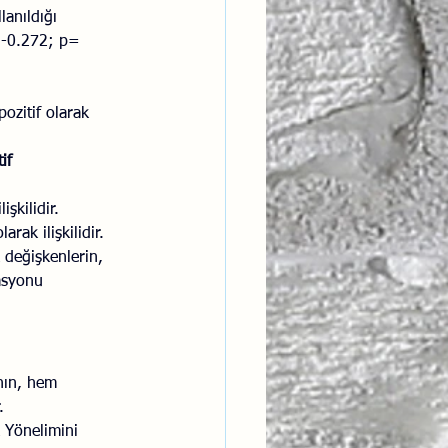
anıldığı 
 -0.272; p= 
zitif olarak 
if 
lişkilidir.
arak ilişkilidir.
k değişkenlerin, 
asyonu 
nın, hem 
.
 Yönelimini 