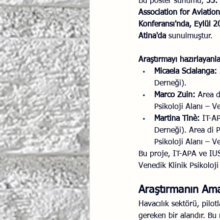
Bu poster sunumu, 
35.
Association for Aviatio
İlişki Yönetimi
Sun Tzu 
Konferansı'nda, Eylül 2
Atina'da
 sunulmuştur.
Psikolojik Güvenlik
Hav
Araştırmayı hazırlayanla
Micaela Scialanga: 
Derneği).
Marco Zuin: 
Area d
Psikoloji Alanı – V
Martina Tinè: 
IT-AP
Derneği). Area di P
Psikoloji Alanı – V
Bu proje, IT-APA ve IUS
Venedik Klinik Psikoloj
Araştırmanın Am
Havacılık sektörü, pilo
gereken bir alandır. Bu 