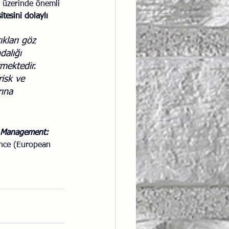
 üzerinde önemli 
tesini dolaylı 
ıkları göz 
dalığı 
mektedir. 
risk ve 
ına 
s Management: 
nce (European 