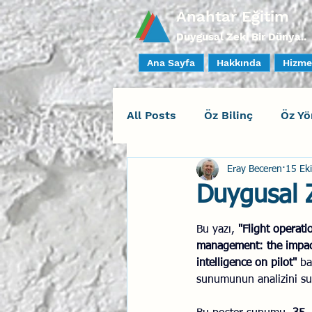
Anahtar Eğitim
Duygusal Zeki Bir Dünya..
Ana Sayfa
Hakkında
Hizme
All Posts
Öz Bilinç
Öz Yö
Eray Beceren
15 Ek
Sosyal Bilinç
İlişki Yöne
Duygusal Z
Yaratıcı Drama
İnsan Fa
Bu yazı, 
"Flight operat
management: the impac
intelligence on pilot"
 ba
sunumunun analizini su
Duygusal Zeka Koçluğu