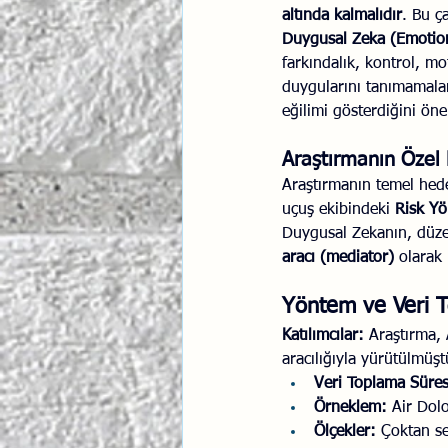
altında kalmalıdır
. Bu ç
Duygusal Zeka (Emotiona
farkındalık, kontrol, mot
duygularını tanımamalar
eğilimi gösterdiğini ön
Araştırmanın Özel 
Araştırmanın temel hedef
uçuş ekibindeki 
Risk Yö
Duygusal Zekanın, düzenl
aracı (mediator)
 olarak
Yöntem ve Veri 
Katılımcılar:
 Araştırma, 
aracılığıyla yürütülmüştü
Veri Toplama Süres
Örneklem:
 Air Dol
Ölçekler:
 Çoktan se