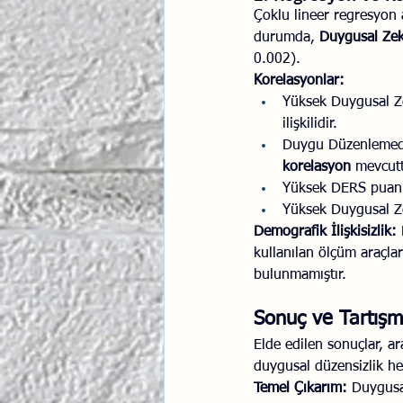
Çoklu lineer regresyon 
durumda, 
Duygusal Zek
0.002).
Korelasyonlar:
Yüksek Duygusal Ze
ilişkilidir.
Duygu Düzenlemede
korelasyon
 mevcutt
Yüksek DERS puanl
Yüksek Duygusal Ze
Demografik İlişkisizlik:
 
kullanılan ölçüm araçl
bulunmamıştır.
Sonuç ve Tartış
Elde edilen sonuçlar, a
duygusal düzensizlik he
Temel Çıkarım:
 Duygusa