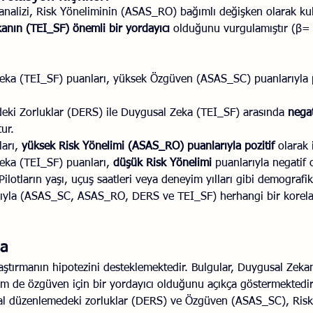
analizi, Risk Yöneliminin (ASAS_RO) bağımlı değişken olarak kull
anın (TEI_SF) önemli bir yordayıcı
 olduğunu vurgulamıştır (β=
ka (TEI_SF) puanları, yüksek Özgüven (ASAS_SC) puanlarıyla po
ki Zorluklar (DERS) ile Duygusal Zeka (TEI_SF) arasında 
negat
ur.
arı, 
yüksek Risk Yönelimi (ASAS_RO) puanlarıyla pozitif
 olarak i
ka (TEI_SF) puanları, 
düşük Risk Yönelimi
 puanlarıyla negatif ol
Pilotların yaşı, uçuş saatleri veya deneyim yılları gibi demografi
arıyla (ASAS_SC, ASAS_RO, DERS ve TEI_SF) herhangi bir korel
ma
raştırmanın hipotezini desteklemektedir. Bulgular, Duygusal Zeka
m de özgüven için bir yordayıcı olduğunu açıkça göstermektedir
l düzenlemedeki zorluklar (DERS) ve Özgüven (ASAS_SC), Risk