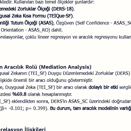
ktedir. Kullanılan bazı temel ölçekler şunlardır:
medeki Zorluklar Ölçeği (DERS-18)
.
usal Zeka Kısa Formu (TEIQue-SF)
.
nliği Tutum Ölçeği (ASAS)
, Özgüven (Self Confidence - ASAS_SC
 Orientation - ASAS_RO) dahil.
korelasyonlar, çoklu lineer regresyon ve aracılık regresyonu kullan
n Aracılık Rolü (Mediation Analysis)
gusal Zekanın (TEI_SF) Duygu Düzenlemedeki Zorluklar (DERS) 
işkide önemli bir aracı olduğunu göstermiştir.
ide, Duygusal Zeka (TEI_SF) bir aracı olarak 
dolaylı bir etki
 sergil
üzdesi 
%69.8
 olarak hesaplanmıştır.
I_SF) eklendikten sonra, DERS'in ASAS_SC üzerindeki doğrudan 
 (β= -0.101; p= 0.399). 
Bu durum, tam aracılık modelinin varlığ
elasyon İlişkileri