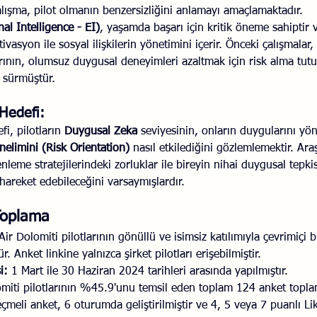
alışma, pilot olmanın benzersizliğini anlamayı amaçlamaktadır.
l Intelligence - EI)
, yaşamda başarı için kritik öneme sahiptir 
ivasyon ile sosyal ilişkilerin yönetimini içerir. Önceki çalışmalar, 
ının, olumsuz duygusal deneyimleri azaltmak için risk alma tutu
e sürmüştür.
Hedefi:
i, pilotların 
Duygusal Zeka
 seviyesinin, onların duygularını yön
nelimini (Risk Orientation)
 nasıl etkilediğini gözlemlemektir. Araş
eme stratejilerindeki zorluklar ile bireyin nihai duygusal tepkis
 hareket edebileceğini varsaymışlardır.
Toplama
Air Dolomiti pilotlarının gönüllü ve isimsiz katılımıyla çevrimiçi b
r. Anket linkine yalnızca şirket pilotları erişebilmiştir.
i:
 1 Mart ile 30 Haziran 2024 tarihleri arasında yapılmıştır.
omiti pilotlarının %45.9'unu temsil eden toplam 124 anket toplan
çmeli anket, 6 oturumda geliştirilmiştir ve 4, 5 veya 7 puanlı Like