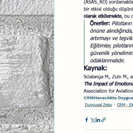
(ASAS_RO) yordamaktadır
bir etkisi olduğu düşün
olarak etkilemekte
, bu 
Öneriler:
Pilotların
önüne alındığında,
artırmayı ve teşvi
Eğitimler, pilotlar
güvenlik yönelimin
odaklanmalıdır.
Kaynak: 
Scialanga M., Zuin M., 
The Impact of Emotional
Association for Aviatio
CRM
Havacılıkta Duygus
Duygusal Zeka
CRM - Ek