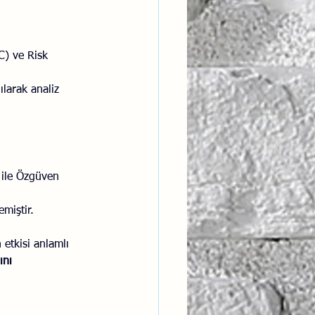
) ve Risk 
ılarak analiz 
ile Özgüven 
emiştir.
etkisi anlamlı 
ını 