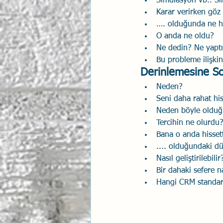
Simulasyon vb.. Sır
Karar verirken gö
…. olduğunda ne hi
O anda ne oldu?
Ne dedin? Ne yapt
Bu probleme ilişki
Derinlemesine So
Neden?
Seni daha rahat his
Neden böyle oldu
Tercihin ne olurdu?
Bana o anda hissetti
.... olduğundaki dü
Nasıl geliştirilebilir
Bir dahaki sefere n
Hangi CRM standard