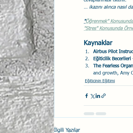
cevaplanması istenir.
… ikazını alınca nasıl d
"
Öğrenmek" Konusunda 
"Stres" Konusunda Örne
Kaynaklar
Airbus Pilot Instru
Eğiticilik Becerileri
The Fearless Organ
and growth, Amy C
Eğiticinin Eğitimi
İlgili Yazılar