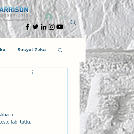
Giriş
eka
Sosyal Zeka
osyal Zeka
tıcı Drama
shbach 
Liderlik
este tabi tuttu. 