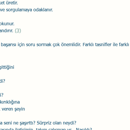
et üretir.
 ve sorgulamaya odaklanır.
okunur.
ndırır. 
(3)
aşarısı için soru sormak çok önemlidir. Farklı tasnifler ile farklı 
ittiğini 
di?
i?
kırıklığına 
k veren şeyin 
 seni ne şaşırttı? Sürpriz olan neydi?