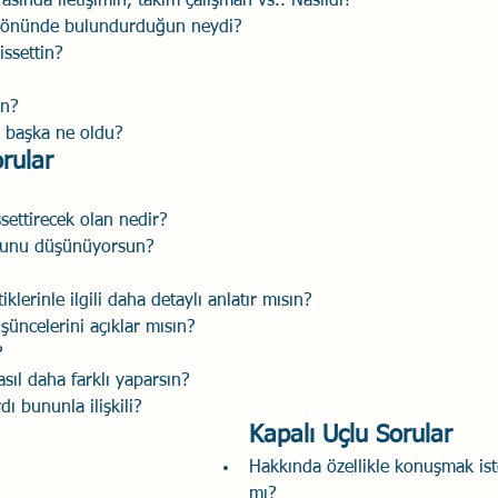
asında iletişimin, takım çalışman vs.. Nasıldı?
z önünde bulundurduğun neydi?
ssettin?
ın?
n başka ne oldu?
rular
settirecek olan nedir?
ğunu düşünüyorsun?
 
klerinle ilgili daha detaylı anlatır mısın?
şüncelerini açıklar mısın?
?
asıl daha farklı yaparsın?
ı bununla ilişkili?
Kapalı Uçlu Sorular
Hakkında özellikle konuşmak iste
mı?