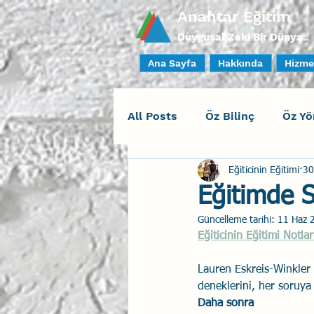
Anahtar Eğitim
Duygusal Zeki Bir Dünya..
Ana Sayfa
Hakkında
Hizme
All Posts
Öz Bilinç
Öz Yö
Eğiticinin Eğitimi
30
Sosyal Bilinç
İlişki Yöne
Eğitimde S
Güncelleme tarihi:
11 Haz 
Yaratıcı Drama
İnsan Fa
Eğiticinin Eğitimi Notlar
Lauren Eskreis-Winkler 
Duygusal Zeka Koçluğu
deneklerini, her soruya i
Daha sonra