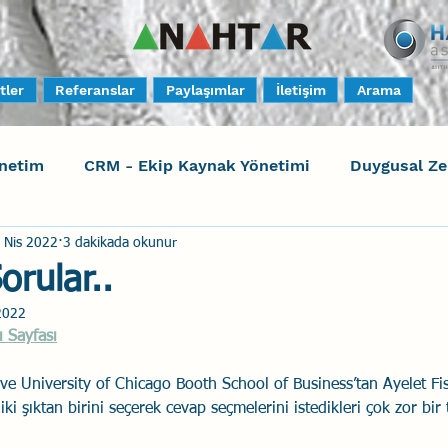
tler
Referanslar
Paylaşımlar
İletişim
Arama
netim
CRM - Ekip Kaynak Yönetimi
Duygusal Z
 Nis 2022
3 dakikada okunur
timi
Harrison Assessments
Sosyal Bilinç
S
orular..
2022
ktörleri - Human Factors
Güvenli Davranış
Yara
ı Sayfası
ve University of Chicago Booth School of Business’tan Ayelet Fi
Uçak Kazaları
Sosyal Zekâ
Eğiticinin Eğitimi
ki şıktan birini seçerek cevap seçmelerini istedikleri çok zor bir t