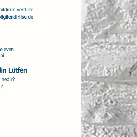
ildirim verdiler. 
ntısal Bütünsellik
lgilendirilse de 
derlik
releyen 
ni 
din Lütfen
 nedir?
r?