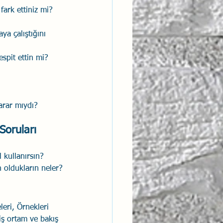
ark ettiniz mi?
ya çalıştığını 
spit ettin mi?
arar mıydı?
Soruları
 kullanırsın?
oldukların neler?
leri, Örnekleri 
iş ortam ve bakış 