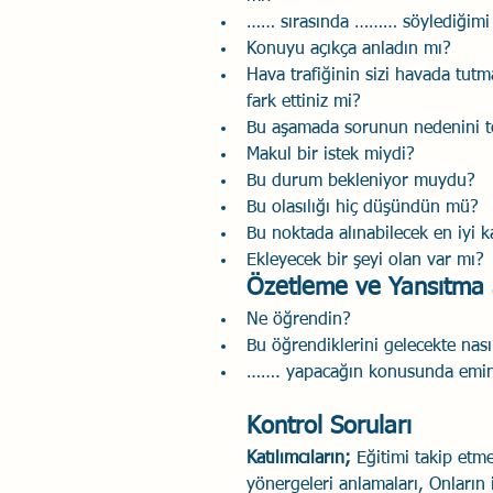
…… sırasında ……… söylediğimi f
Konuyu açıkça anladın mı?
Hava trafiğinin sizi havada tutma
fark ettiniz mi?
Bu aşamada sorunun nedenini te
Makul bir istek miydi?
Bu durum bekleniyor muydu?
Bu olasılığı hiç düşündün mü?
Bu noktada alınabilecek en iyi k
Ekleyecek bir şeyi olan var mı?
Özetleme ve Yansıtma 
Ne öğrendin?
Bu öğrendiklerini gelecekte nasıl
……. yapacağın konusunda emin 
Kontrol Soruları
Katılımcıların; 
Eğitimi takip etme
yönergeleri anlamaları, Onların 