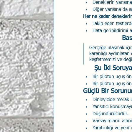
Deneklerin yarısına
Diğer yarısına da s
İlişki Yönetimi
Sun Tzu 
Her ne kadar deneklerin
Takip eden testlerd
Hata geribildirimi 
Psikolojik Güvenlik
Hav
Bas
Gerçeğe ulaşmak için
karanlığı aydınlatan
keşfetmemizi ve değ
Şu İki Soruya
Bir pilotun uçuş ö
Bir pilotun uçuş ön
Güçlü Bir Sorunun
Dinleyicide merak u
Yansıtıcı konuşmayı
Düşündürücüdür.
Varsayımların altınd
Yaratıcılığı ve yeni 