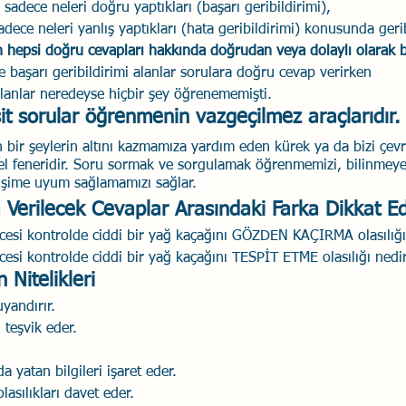
 sadece neleri doğru yaptıkları (başarı geribildirimi), 
adece neleri yanlış yaptıkları (hata geribildirimi) konusunda gerib
Savaş Sanatı
Wellbeing
İlişki Yönetimi
Bağla
 hepsi doğru cevapları hakkında doğrudan veya dolaylı olarak bi
e başarı geribildirimi alanlar sorulara doğru cevap verirken 
alanlar neredeyse hiçbir şey öğrenememişti.
acılık
Eğitimler
Duygusal Zekâ
Stres
Li
it sorular öğrenmenin vazgeçilmez araçlarıdır.
 bir şeylerin altını kazmamıza yardım eden kürek ya da bizi çev
 el feneridir. Soru sormak ve sorgulamak öğrenmemizi, bilinmeye
işime uyum sağlamamızı sağlar.
 Verilecek Cevaplar Arasındaki Farka Dikkat E
ncesi kontrolde ciddi bir yağ kaçağını GÖZDEN KAÇIRMA olasılığı
cesi kontrolde ciddi bir yağ kaçağını TESPİT ETME olasılığı nedi
 Nitelikleri
yandırır.
 teşvik eder.
a yatan bilgileri işaret eder.
olasılıkları davet eder.