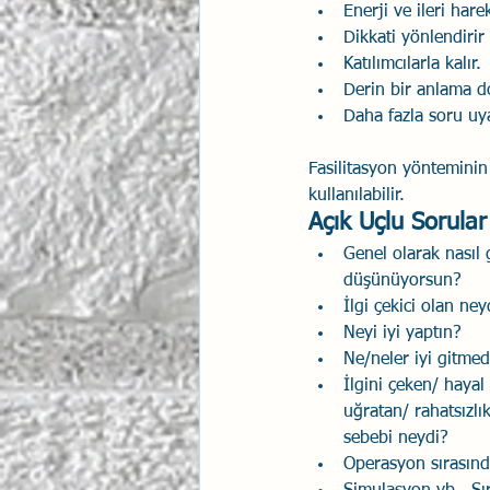
Enerji ve ileri harek
Dikkati yönlendirir
Katılımcılarla kalır.
Derin bir anlama d
Daha fazla soru uya
Fasilitasyon yönteminin b
kullanılabilir.
Açık Uçlu Sorular
Genel olarak nasıl g
düşünüyorsun?
İlgi çekici olan ney
Neyi iyi yaptın?
Ne/neler iyi gitmed
İlgini çeken/ hayal 
uğratan/ rahatsızlı
sebebi neydi?
Operasyon sırasında