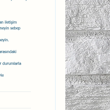
n iletişim 
 neyin sebep 
neyin. 
arasındaki 
r durumlarla 
le 