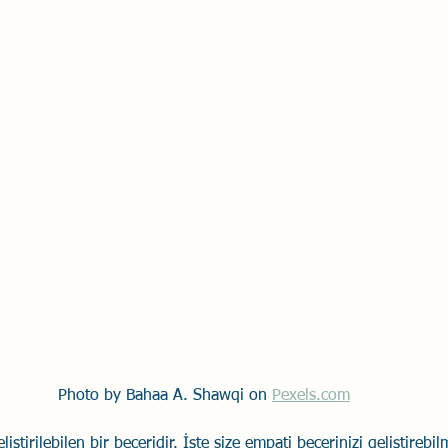
Savaş Sanatı
Wellbeing
İlişki Yönetimi
Bağla
acılık
Eğitimler
Duygusal Zekâ
Stres
Li
Photo by Bahaa A. Shawqi on 
Pexels.com
iştirilebilen bir beceridir. İşte size empati becerinizi geliştirebil