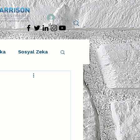
Giriş
eka
Sosyal Zeka
osyal Zeka
tıcı Drama
Liderlik