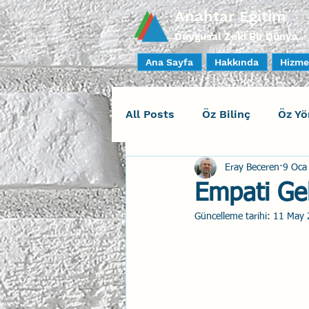
Anahtar Eğitim
Duygusal Zeki Bir Dünya..
Ana Sayfa
Hakkında
Hizme
All Posts
Öz Bilinç
Öz Yö
Eray Beceren
9 Oca
Sosyal Bilinç
İlişki Yöne
Empati Geli
Güncelleme tarihi:
11 May 
Yaratıcı Drama
İnsan Fa
Duygusal Zeka Koçluğu