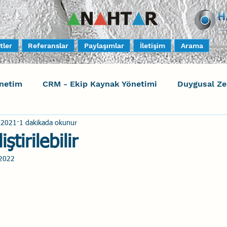
tler
Referanslar
Paylaşımlar
İletişim
Arama
netim
CRM - Ekip Kaynak Yönetimi
Duygusal Z
 2021
1 dakikada okunur
timi
Harrison Assessments
Sosyal Bilinç
S
ştirilebilir
2022
ktörleri - Human Factors
Güvenli Davranış
Yara
Uçak Kazaları
Sosyal Zekâ
Eğiticinin Eğitimi