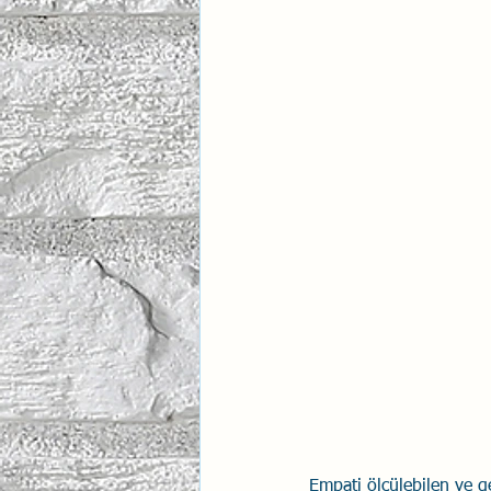
İlişki Yönetimi
Sun Tzu 
Psikolojik Güvenlik
Hav
Empati ölçülebilen ve gel