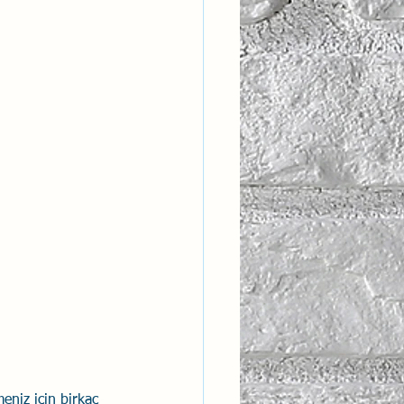
ntısal Bütünsellik
derlik
meniz için birkaç 