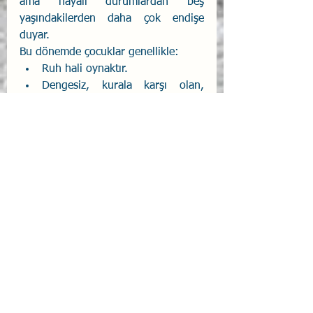
ama hayali durumlardan beş 
yaşındakilerden daha çok endişe 
duyar.
Bu dönemde çocuklar genellikle:
Ruh hali oynaktır. 
Dengesiz, kurala karşı olan, 
isyankar bir tutum içindedir.
Eleştirilmekten hoşlanmaz. 
Yanlış yapmaktan çekinir.
7 Yaş Duygusal Gelişim:
Bu dönemde çocuklar:
Sürekli bir gelişim ve değişim 
içindedir. 
Meraklı ve ilgilidir. 
Sorumluluk almayı, yerine 
getirmeyi sever. Başladığı işi 
bitirir. 
Haksızlığa uğradığında kendini 
savunur. 