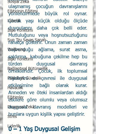
Sosyal Zekâ
ulaşmamış çocuğun davranışlarını 
Eğiticinin Eğitimi
yönlendirmede büyük rol oynar. 
Liderlik
Çocuk yaşı küçük olduğu ölçüde 
duygularını daha çok belli eder. 
İlişki Yönetimi
Mutluluğunu veya hoşnutsuzluğunu 
Sun Tzu Savaş Sanatı
rahatça gösterir. Onun zaman zaman 
Wellbeing
başvurduğu ağlama, surat asma, 
saldırma, kabuğuna çekilme hep bu 
İlişki Yönetimi
türden duygusal davranış 
Bağlantısal Bütünsellik
örnekleridir. Çocuk, ilk toplumsal 
Psikolojik Güvenlik
ilişkilerini de çevresi ile duygusal 
etkileşimine bağlı olarak kurar. 
Havacılık
Anneden ve öteki insanlardan aldığı 
Eğitimler
etkilere göre olumlu veya olumsuz 
Duygusal Zekâ
duygusal davranış modelleri ve 
bunlara uygun kişilik yapısı geliştirir.
Stres
Liderlik
0 – 1 Yaş Duygusal Gelişim