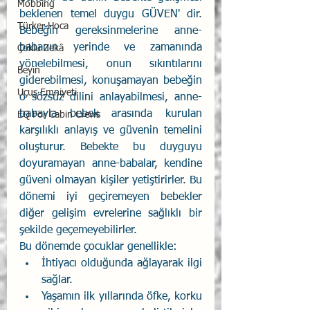
Mobbing
beklenen temel duygu GÜVEN' dir. 
Türker Hoca
Bebeğin gereksinmelerine anne-
babanın yerinde ve zamanında 
Çoklu Zekâ
yönelebilmesi, onun sıkıntılarını 
Beyin
giderebilmesi, konuşamayan bebeğin 
Uçuş Emniyeti
o sözsüz dilini anlayabilmesi, anne-
babayla bebek arasında kurulan 
EQ For Cabin Crews
karşılıklı anlayış ve güvenin temelini 
oluşturur. Bebekte bu duyguyu 
doyuramayan anne-babalar, kendine 
güveni olmayan kişiler yetiştirirler. Bu 
dönemi iyi geçiremeyen bebekler 
diğer gelişim evrelerine sağlıklı bir 
şekilde geçemeyebilirler. 
Bu dönemde çocuklar genellikle:
İhtiyacı olduğunda ağlayarak ilgi 
sağlar.
Yaşamın ilk yıllarında öfke, korku 