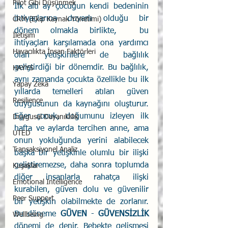
Pilot Gibi Düşünmek
İlk altı ay çocuğun kendi bedeninin 
ihtiyaçlarına duyarlı olduğu bir 
CRM (Ekip Kaynak Yönetimi)
dönem olmakla birlikte,  bu 
İletişim
ihtiyaçları karşılamada ona yardımcı 
Havacılıkta İnsan Faktörleri
olan yetişkinlere de bağlılık 
geliştirdiği bir dönemdir. Bu bağlılık, 
HAYYS
aynı zamanda çocukta özellikle bu ilk 
Yapay Zekâ
yıllarda temelleri atılan güven 
Resilience
duygusunun da kaynağını oluşturur. 
Eğer çocuk, doğumunu izleyen ilk 
Duygusal Dayanıklılık
hafta ve aylarda tercihen anne, ama 
UTED
onun yokluğunda yerini alabilecek 
Transaksiyonel Analiz
başka bir yetişkinle olumlu bir ilişki 
geliştiremezse, daha sonra toplumda 
Kuşaklar
diğer insanlarla rahatça ilişki 
Emotional Intelligence
kurabilen, güven dolu ve güvenilir 
Peer Support
bir yetişkin olabilmekte de zorlanır. 
Bu döneme 
GÜVEN
 - 
GÜVENSİZLİK
Wellbeing
dönemi de denir. Bebekte gelişmesi 