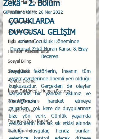
Zekâ - 2. Bölüm
CRM - Ekip Kaynak Yönetimi
Duygusal Zeka
Güncelleme tarihi:
26 Mar 2022
ÇOCUKLARDA 
Sosyal Zeka
DUYGUSAL GELİŞİM
Sosyal Bilinç
İlişki Yönetimi
Erken Çocukluk Döneminde 
Duygusal Zekâ Nuran Kansu & Eray 
Harrison Assessments
Beceren
Sosyal Bilinç
Sosyal Zeka
Duygusal faktörlerin, insanın tüm 
yaşam evrelerinde önemli yeri olduğu 
Yaratıcı Drama
kuşkusuzdur. Gerçekten de olaylar 
İnsan Faktörleri - Human Factors
karşısında bir yandan aklımız ve 
Güvenli Davranış
mantığımızla hareket etmeye 
çalışırken, çok kere de duygularımız 
Yaratıcı Drama
bize yön verir. Günlük yaşamda 
Duygusal Zeka Koçluğu
yetişkinlerin bile sık sık etkisi altında 
Uçak Kazaları
kaldığı duygular, henüz bunları 
yeterince kontrol edecek düzeye 