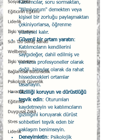
Sosyal Zekâ
Katılımcılar, soru sormaktan, 
"Bilmiyorum" demekten veya 
Eğiticinin Eğitimi
kişisel bir zorluğu paylaşmaktan 
Liderlik
çekiniyorlarsa, öğrenme 
İlişki Yönetimi
yüzeysel kalır.
Güvenli bir ortam yaratın
: 
Sun Tzu Savaş Sanatı
Katılımcıların kendilerini 
Wellbeing
saygıdeğer, dahil edilmiş ve 
İlişki Yönetimi
yalnızca profesyoneller olarak 
değil, bireyler olarak da rahat 
Bağlantısal Bütünsellik
hissedecekleri ortamlar 
Psikolojik Güvenlik
tasarlayın.
Havacılık
Gizliliği koruyun ve dürüstlüğü 
teşvik edin
: Oturumları 
Eğitimler
kaydetmeyin ve katılımcıların 
Duygusal Zekâ
gizliliğini koruyarak dürüst 
Stres
sohbetleri teşvik eden bir 
yaklaşım benimseyin.
Liderlik
Deneyimletin
: Psikolojik 