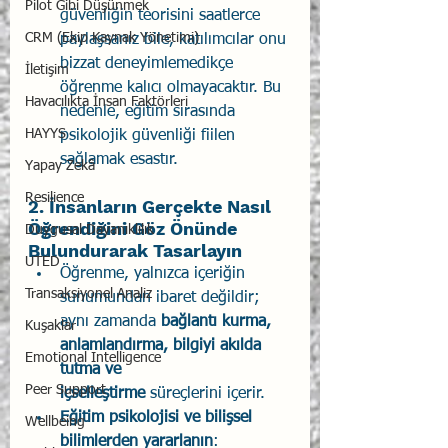
Pilot Gibi Düşünmek
güvenliğin teorisini saatlerce 
CRM (Ekip Kaynak Yönetimi)
paylaşsanız bile, katılımcılar onu 
bizzat deneyimlemedikçe 
İletişim
öğrenme kalıcı olmayacaktır. Bu 
Havacılıkta İnsan Faktörleri
nedenle, eğitim sırasında 
HAYYS
psikolojik güvenliği fiilen 
sağlamak esastır.
Yapay Zekâ
Resilience
2. İnsanların Gerçekte Nasıl 
Öğrendiğini Göz Önünde 
Duygusal Dayanıklılık
Bulundurarak Tasarlayın
UTED
Öğrenme, yalnızca içeriğin 
Transaksiyonel Analiz
sunumundan ibaret değildir; 
aynı zamanda 
bağlantı kurma, 
Kuşaklar
anlamlandırma, bilgiyi akılda 
Emotional Intelligence
tutma ve 
Peer Support
içselleştirme
 süreçlerini içerir.
Eğitim psikolojisi ve bilişsel 
Wellbeing
bilimlerden yararlanın
: 