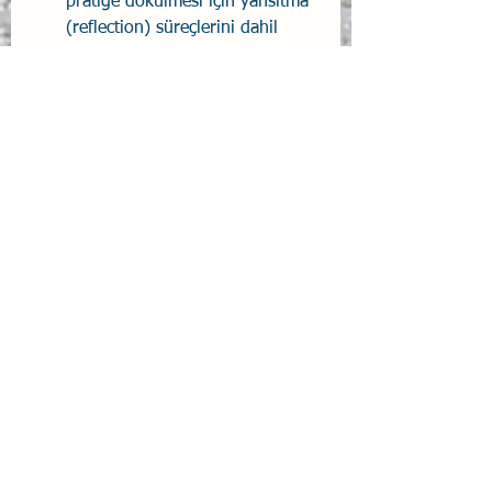
pratiğe dökülmesi için yansıtma 
(reflection) süreçlerini dahil 
edin.
Devam eden öğrenme 
kaynakları sunun
: Çalışanlara, 
eğitim sonrasında kendi 
öğrenme yolculuklarını 
sürdürebilmeleri için araçlar ve 
kaynaklar sağlayın.
Bu ilkeler, şirketinizdeki 
öğrenme deneyimini 
dönüştürmenize ve 
çalışanlarınızın gelişimini 
desteklemenize yardımcı 
olacaktır.
Psikolojik Güvenlik
Eğiticinin Eğitimi
Eğitim