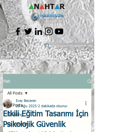
Yazı
All Posts
Eray Beceren
All Posts
23 Ağu 2025
2 dakikada okunur
Etkili Eğitim Tasarımı İçin
Öz Bilinç
Psikolojik Güvenlik
Öz Yönetim