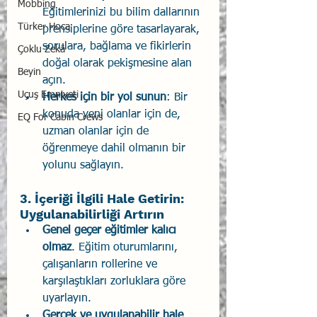
Mobbing
Eğitimlerinizi bu bilim dallarının 
Türker Hoca
prensiplerine göre tasarlayarak, 
sorulara, bağlama ve fikirlerin 
Çoklu Zekâ
doğal olarak pekişmesine alan 
Beyin
açın.
Uçuş Emniyeti
Herkes için bir yol sunun
: Bir 
konuda yeni olanlar için de, 
EQ For Cabin Crews
uzman olanlar için de 
öğrenmeye dahil olmanın bir 
yolunu sağlayın.
3. İçeriği İlgili Hale Getirin: 
Uygulanabilirliği Artırın
Genel geçer eğitimler kalıcı 
olmaz
. Eğitim oturumlarını, 
çalışanların rollerine ve 
karşılaştıkları zorluklara göre 
uyarlayın.
Gerçek ve uygulanabilir hale 