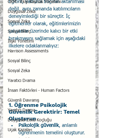
Eğitim, yalnızca bilginin aktarılması 
CRM - Ekip Kaynak Yönetimi
değil, aynı zamanda katılımcıların 
Duygusal Zeka
deneyimlediği bir süreçtir. İç 
Sosyal Zeka
eğitmenler olarak, eğitimlerimizin 
çalışanlar üzerinde kalıcı bir etki 
Sosyal Bilinç
bırakmasını sağlamak için aşağıdaki 
İlişki Yönetimi
ilkelere odaklanmalıyız:
Harrison Assessments
Sosyal Bilinç
Sosyal Zeka
Yaratıcı Drama
İnsan Faktörleri - Human Factors
Güvenli Davranış
1. Öğrenme Psikolojik 
Yaratıcı Drama
Güvenlik Gerektirir: Temel 
Oluşturun
Duygusal Zeka Koçluğu
Psikolojik güvenlik
, anlamlı 
Uçak Kazaları
öğrenmenin temelini oluşturur. 