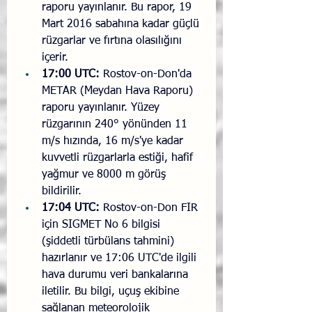
raporu yayınlanır. Bu rapor, 19 
Mart 2016 sabahına kadar güçlü 
rüzgarlar ve fırtına olasılığını 
içerir.
17:00 UTC:
 Rostov-on-Don'da 
METAR (Meydan Hava Raporu) 
raporu yayınlanır. Yüzey 
rüzgarının 240° yönünden 11 
m/s hızında, 16 m/s'ye kadar 
kuvvetli rüzgarlarla estiği, hafif 
yağmur ve 8000 m görüş 
bildirilir.
17:04 UTC:
 Rostov-on-Don FIR 
için SIGMET No 6 bilgisi 
(şiddetli türbülans tahmini) 
hazırlanır ve 17:06 UTC'de ilgili 
hava durumu veri bankalarına 
iletilir. Bu bilgi, uçuş ekibine 
sağlanan meteorolojik 