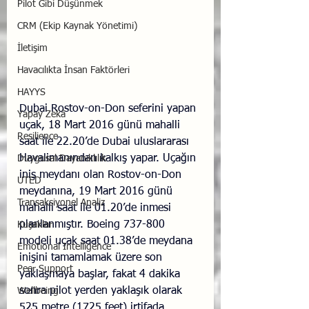
Pilot Gibi Düşünmek
CRM (Ekip Kaynak Yönetimi)
İletişim
Havacılıkta İnsan Faktörleri
HAYYS
Dubai Rostov-on-Don seferini yapan 
Yapay Zekâ
uçak, 18 Mart 2016 günü mahalli 
Resilience
saat ile 22.20’de Dubai uluslararası 
Havalimanından kalkış yapar. Uçağın 
Duygusal Dayanıklılık
iniş meydanı olan Rostov-on-Don 
UTED
meydanına, 19 Mart 2016 günü 
Transaksiyonel Analiz
mahalli saat ile 01.20’de inmesi 
planlanmıştır. Boeing 737-800 
Kuşaklar
modeli uçak saat 01.38’de meydana 
Emotional Intelligence
inişini tamamlamak üzere son 
Peer Support
yaklaşmaya başlar, fakat 4 dakika 
sonra pilot yerden yaklaşık olarak 
Wellbeing
525 metre (1725 feet) irtifada 