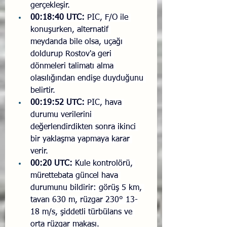
gerçekleşir.
00:18:40 UTC:
 PIC, F/O ile 
konuşurken, alternatif 
meydanda bile olsa, uçağı 
doldurup Rostov'a geri 
dönmeleri talimatı alma 
olasılığından endişe duyduğunu 
belirtir.
00:19:52 UTC:
 PIC, hava 
durumu verilerini 
değerlendirdikten sonra ikinci 
bir yaklaşma yapmaya karar 
verir.
00:20 UTC:
 Kule kontrolörü, 
mürettebata güncel hava 
durumunu bildirir: görüş 5 km, 
tavan 630 m, rüzgar 230° 13-
18 m/s, şiddetli türbülans ve 
orta rüzgar makası.