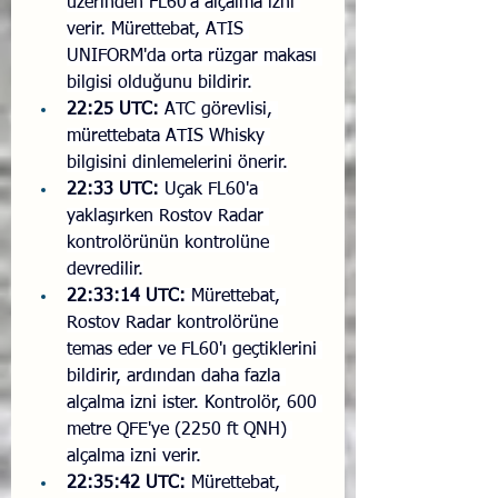
üzerinden FL60'a alçalma izni 
verir. Mürettebat, ATIS 
UNIFORM'da orta rüzgar makası 
bilgisi olduğunu bildirir.
22:25 UTC:
 ATC görevlisi, 
mürettebata ATIS Whisky 
bilgisini dinlemelerini önerir.
22:33 UTC:
 Uçak FL60'a 
yaklaşırken Rostov Radar 
kontrolörünün kontrolüne 
devredilir.
22:33:14 UTC:
 Mürettebat, 
Rostov Radar kontrolörüne 
temas eder ve FL60'ı geçtiklerini 
bildirir, ardından daha fazla 
alçalma izni ister. Kontrolör, 600 
metre QFE'ye (2250 ft QNH) 
alçalma izni verir.
22:35:42 UTC:
 Mürettebat, 