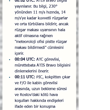
00:02 UTC:
 ATIS Bravo bilgisi 
yayınlanır. Bu bilgi, 230° 
yönünden 11 m/s hızında, 14 
m/s'ye kadar kuvvetli rüzgarlar 
ve orta türbülans bildirir, ancak 
rüzgar makası uyarısının hala 
aktif olmasına rağmen 
"meteoroloji ofisi pistte rüzgar 
makası bildirmedi" cümlesini 
içerir.
00:04 UTC:
 ATC görevlisi, 
mürettebata ATIS Bravo bilgisini 
dinlemelerini önerir.
00:11 UTC:
 PIC, kokpitten çıkar 
ve F/O ile kabin görevlisi 
arasında, uzun bekleme süresi 
ve Rostov'daki kötü hava 
koşulları hakkında endişeleri 
ifade eden bir konuşma 