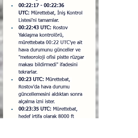
00:22:17 - 00:22:36 
UTC:
 Mürettebat, İniş Kontrol 
Listesi'ni tamamlar.
00:22:43 UTC:
 Rostov 
Yaklaşma kontrolörü, 
mürettebata 00:22 UTC'ye ait 
hava durumunu günceller ve 
"meteoroloji ofisi pistte rüzgar 
makası bildirmedi" ifadesini 
tekrarlar.
00:23 UTC:
 Mürettebat, 
Rostov'da hava durumu 
güncellemesini aldıktan sonra 
alçalma izni ister.
00:23:35 UTC:
 Mürettebat, 
hedef irtifa olarak 8000 ft 
ayarlar ve alçalmaya başlar.
00:25 UTC:
 Yer kontrol birimi 