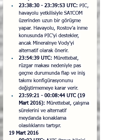
23:38:30 - 23:39:53 UTC:
 PIC, 
havayolu yetkilisiyle SATCOM 
üzerinden uzun bir görüşme 
yapar. Havayolu, Rostov'a inme 
konusunda PIC'yi destekler, 
ancak Mineralnye Vody'yi 
alternatif olarak önerir.
23:54:39 UTC:
 Mürettebat, 
rüzgar makası nedeniyle pas 
geçme durumunda flap ve iniş 
takımı konfigürasyonunu 
değiştirmemeye karar verir.
23:59:21 - 00:08:44 UTC (19 
Mart 2016):
 Mürettebat, çalışma 
sürelerini ve alternatif 
meydanda konaklama 
olasılıklarını tartışır.
19 Mart 2016