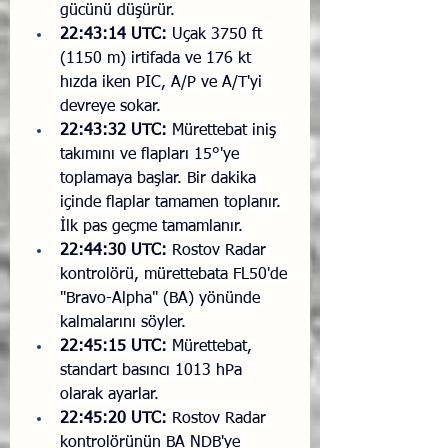
gücünü düşürür.
22:43:14 UTC:
 Uçak 3750 ft 
(1150 m) irtifada ve 176 kt 
hızda iken PIC, A/P ve A/T'yi 
devreye sokar.
22:43:32 UTC:
 Mürettebat iniş 
takımını ve flapları 15°'ye 
toplamaya başlar. Bir dakika 
içinde flaplar tamamen toplanır. 
İlk pas geçme tamamlanır.
22:44:30 UTC:
 Rostov Radar 
kontrolörü, mürettebata FL50'de 
"Bravo-Alpha" (BA) yönünde 
kalmalarını söyler.
22:45:15 UTC:
 Mürettebat, 
standart basıncı 1013 hPa 
olarak ayarlar.
22:45:20 UTC:
 Rostov Radar 
kontrolörünün BA NDB'ye 