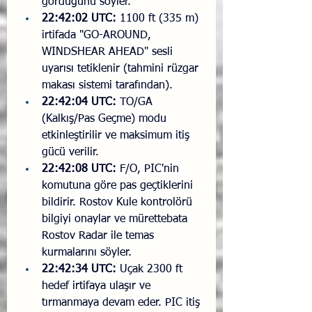
gördüğünü söyler.
22:42:02 UTC:
 1100 ft (335 m) 
irtifada "GO-AROUND, 
WINDSHEAR AHEAD" sesli 
uyarısı tetiklenir (tahmini rüzgar 
makası sistemi tarafından).
22:42:04 UTC:
 TO/GA 
(Kalkış/Pas Geçme) modu 
etkinleştirilir ve maksimum itiş 
gücü verilir.
22:42:08 UTC:
 F/O, PIC'nin 
komutuna göre pas geçtiklerini 
bildirir. Rostov Kule kontrolörü 
bilgiyi onaylar ve mürettebata 
Rostov Radar ile temas 
kurmalarını söyler.
22:42:34 UTC:
 Uçak 2300 ft 
hedef irtifaya ulaşır ve 
tırmanmaya devam eder. PIC itiş 