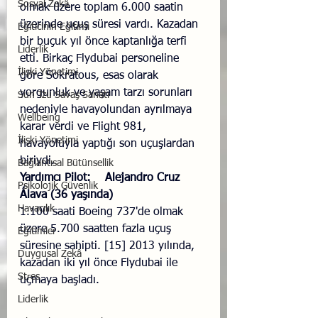
Sosyal Zekâ
olmak üzere toplam 6.000 saatin 
üzerinde uçuş süresi vardı. Kazadan 
Eğiticinin Eğitimi
bir buçuk yıl önce kaptanlığa terfi 
Liderlik
etti. Birkaç Flydubai personeline 
İlişki Yönetimi
göre Sokratous, esas olarak 
yorgunluk ve yaşam tarzı sorunları 
Sun Tzu Savaş Sanatı
nedeniyle havayolundan ayrılmaya 
Wellbeing
karar verdi ve Flight 981, 
İlişki Yönetimi
havayoluyla yaptığı son uçuşlardan 
biriydi.
Bağlantısal Bütünsellik
Yardımcı Pilot:	Alejandro Cruz 
Psikolojik Güvenlik
Álava (36 yaşında)
Havacılık
1.100 saati Boeing 737'de olmak 
üzere 5.700 saatten fazla uçuş 
Eğitimler
süresine sahipti. [15] 2013 yılında, 
Duygusal Zekâ
kazadan iki yıl önce Flydubai ile 
Stres
uçmaya başladı.
Liderlik