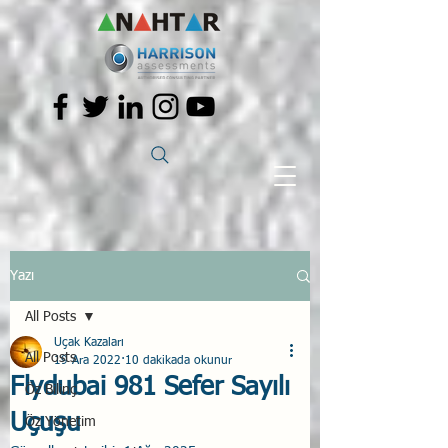
Yazı
All Posts
Uçak Kazaları
All Posts
19 Ara 2022
10 dakikada okunur
Flydubai 981 Sefer Sayılı
Öz Bilinç
Uçuşu
Öz Yönetim