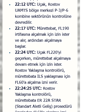
22:12 UTC:
 Uçak, Rostov 
UAMTS bölge merkezi Р-3/Р-6 
kombine sektörünün kontrolüne 
devredilir.
22:17 UTC:
 Mürettebat, FL190 
irtifasına alçalmak için izin ister 
ve alır, ardından alçalmaya 
başlar.
22:24 UTC:
 Uçak FL220'yi 
geçerken, mürettebat alçalmaya 
devam etmek için izin ister. 
Rostov Yaklaşma kontrolörü, 
mürettebata ILS yaklaşması için 
FL60'a alçalma izni verir.
22:24:25 UTC:
 Rostov 
Yaklaşma kontrolörü, 
mürettebata ER 22A STAR 
(Standart Aletli Geliş) prosedürü 