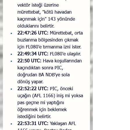
vektör isteği üzerine 
mürettebat, "kötü havadan 
kaçınmak için" 143 yönünde 
olduklarını belirtir.
22:47:26 UTC:
 Mürettebat, orta 
buzlanma bölgesinden çıkmak 
için FL080'e tırmanma izni ister.
22:49:34 UTC:
 FL080'e ulaşılır.
22:50 UTC:
 Hava koşullarından 
kaçındıktan sonra PIC, 
doğrudan BA NDB'ye sola 
dönüş yapar.
22:52:22 UTC:
 PIC, önceki 
uçağın (AFL 1166) iniş mi yoksa 
pas geçme mi yaptığını 
öğrenmek için beklemek 
istediğini belirtir.
22:53:31 UTC:
 Yaklaşan AFL 