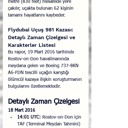
metre (830 feet) mesafede yere 
çakılır, uçakta bulunan 62 kişinin 
tamamı hayatlarını kaybeder.
Flydubai Uçuş 981 Kazası: 
Detaylı Zaman Çizelgesi ve 
Karakterler Listesi
Bu rapor, 19 Mart 2016 tarihinde 
Rostov-on-Don havalimanında 
meydana gelen ve Boeing 737-8KN 
A6-FDN tescilli uçağın karıştığı 
ölümcül kazaya ilişkin soruşturmanın 
bulgularını özetlemektedir.
Detaylı Zaman Çizelgesi
18 Mart 2016
14:01 UTC:
 Rostov-on-Don için 
TAF (Terminal Meydan Tahmini) 