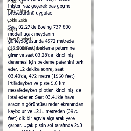
Mobbing
inişten vaz geçerek pas geçme 
Türker Hoca
prosedürünü uygular.
Çoklu Zekâ
Saat 02.27’de Boeing 737-800 
Beyin
modeli uçak meydanın 
Uçuş Emniyeti
güneydoğusunda 4572 metrede 
(15.000 feet) bekleme paternine 
EQ For Cabin Crews
girer ve saat 03.28’de ikinci iniş 
denemesi için bekleme paternini terk 
eder. 12 dakika sonra, saat 
03.40’da, 472 metre (1550 feet) 
irtifadayken ve piste 5.6 km 
mesafedeyken pilotlar ikinci inişi de 
iptal ederler. Saat 03.41’de hava 
aracının görüntüsü radar ekranından 
kaybolur ve 1211 metreden (3975 
feet) dik bir açıyla alçalarak yere 
çarpar. Uçak pistin sol tarafında 253 