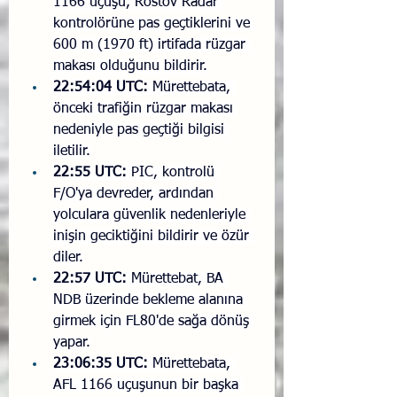
1166 uçuşu, Rostov Radar 
kontrolörüne pas geçtiklerini ve 
600 m (1970 ft) irtifada rüzgar 
makası olduğunu bildirir.
22:54:04 UTC:
 Mürettebata, 
önceki trafiğin rüzgar makası 
nedeniyle pas geçtiği bilgisi 
iletilir.
22:55 UTC:
 PIC, kontrolü 
F/O'ya devreder, ardından 
yolculara güvenlik nedenleriyle 
inişin geciktiğini bildirir ve özür 
diler.
22:57 UTC:
 Mürettebat, BA 
NDB üzerinde bekleme alanına 
girmek için FL80'de sağa dönüş 
yapar.
23:06:35 UTC:
 Mürettebata, 
AFL 1166 uçuşunun bir başka 