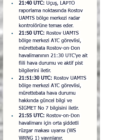
21:40 UTC:
 Uçuş, LAPTO 
raporlama noktasında Rostov 
UAMTS bölge merkezi radar 
kontrolörüne temas eder.
21:50 UTC:
 Rostov UAMTS 
bölge merkezi ATC görevlisi, 
mürettebata Rostov-on-Don 
havalimanının 21:30 UTC'ye ait 
fiili hava durumu ve aktif pist 
bilgilerini iletir.
21:51:30 UTC:
 Rostov UAMTS 
bölge merkezi ATC görevlisi, 
mürettebata hava durumu 
hakkında güncel bilgi ve 
SIGMET No 7 bilgisini iletir.
21:55 UTC:
 Rostov-on-Don 
havalimanı için orta şiddetli 
rüzgar makası uyarısı (WS 
WRNG 1) yayınlanır.