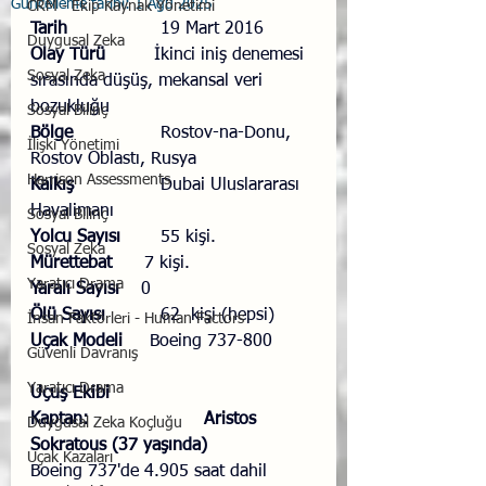
Güncelleme tarihi:
1 Ağu 2025
CRM - Ekip Kaynak Yönetimi
Tarih 
     		19 Mart 2016
Duygusal Zeka
Olay Türü   
      İkinci iniş denemesi 
Sosyal Zeka
sırasında düşüş, mekansal veri 
bozukluğu
Sosyal Bilinç
Bölge	
	Rostov-na-Donu, 
İlişki Yönetimi
Rostov Oblastı, Rusya
Harrison Assessments
Kalkış   
 		Dubai Uluslararası 
Havalimanı
Sosyal Bilinç
Yolcu Sayısı  
  	55 kişi.
Sosyal Zeka
Mürettebat  
    7 kişi.
Yaratıcı Drama
Yaralı Sayısı 
   0
Ölü Sayısı 
   	62  kişi (hepsi)
İnsan Faktörleri - Human Factors
Uçak Modeli 
    Boeing 737-800
Güvenli Davranış
Yaratıcı Drama
Uçuş Ekibi
Kaptan: 
Aristos 
Duygusal Zeka Koçluğu
Sokratous (37 yaşında) 
Uçak Kazaları
Boeing 737'de 4.905 saat dahil 