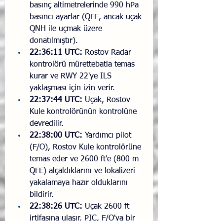
basınç altimetrelerinde 990 hPa 
basıncı ayarlar (QFE, ancak uçak 
QNH ile uçmak üzere 
donatılmıştır).
22:36:11 UTC:
 Rostov Radar 
kontrolörü mürettebatla temas 
kurar ve RWY 22'ye ILS 
yaklaşması için izin verir.
22:37:44 UTC:
 Uçak, Rostov 
Kule kontrolörünün kontrolüne 
devredilir.
22:38:00 UTC:
 Yardımcı pilot 
(F/O), Rostov Kule kontrolörüne 
temas eder ve 2600 ft'e (800 m 
QFE) alçaldıklarını ve lokalizeri 
yakalamaya hazır olduklarını 
bildirir.
22:38:26 UTC:
 Uçak 2600 ft 
irtifasına ulaşır. PIC, F/O'ya bir 