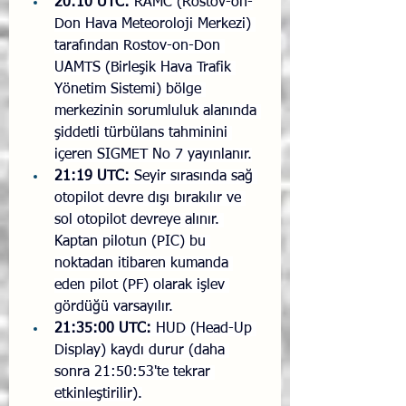
20:10 UTC:
 RAMC (Rostov-on-
Don Hava Meteoroloji Merkezi) 
tarafından Rostov-on-Don 
UAMTS (Birleşik Hava Trafik 
Yönetim Sistemi) bölge 
merkezinin sorumluluk alanında 
şiddetli türbülans tahminini 
içeren SIGMET No 7 yayınlanır.
21:19 UTC:
 Seyir sırasında sağ 
otopilot devre dışı bırakılır ve 
sol otopilot devreye alınır. 
Kaptan pilotun (PIC) bu 
noktadan itibaren kumanda 
eden pilot (PF) olarak işlev 
gördüğü varsayılır.
21:35:00 UTC:
 HUD (Head-Up 
Display) kaydı durur (daha 
sonra 21:50:53'te tekrar 
etkinleştirilir).