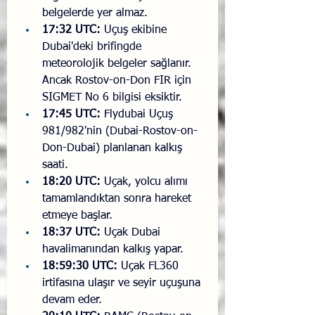
belgelerde yer almaz.
17:32 UTC:
 Uçuş ekibine 
Dubai'deki brifingde 
meteorolojik belgeler sağlanır. 
Ancak Rostov-on-Don FIR için 
SIGMET No 6 bilgisi eksiktir.
17:45 UTC:
 Flydubai Uçuş 
981/982'nin (Dubai-Rostov-on-
Don-Dubai) planlanan kalkış 
saati.
18:20 UTC:
 Uçak, yolcu alımı 
tamamlandıktan sonra hareket 
etmeye başlar.
18:37 UTC:
 Uçak Dubai 
havalimanından kalkış yapar.
18:59:30 UTC:
 Uçak FL360 
irtifasına ulaşır ve seyir uçuşuna 
devam eder.