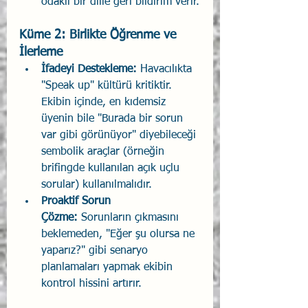
odaklı bir dille geri bildirim verir.
Küme 2: Birlikte Öğrenme ve 
İlerleme
İfadeyi Destekleme:
 Havacılıkta 
"Speak up" kültürü kritiktir. 
Ekibin içinde, en kıdemsiz 
üyenin bile "Burada bir sorun 
var gibi görünüyor" diyebileceği 
sembolik araçlar (örneğin 
brifingde kullanılan açık uçlu 
sorular) kullanılmalıdır.
Proaktif Sorun 
Çözme:
 Sorunların çıkmasını 
beklemeden, "Eğer şu olursa ne 
yaparız?" gibi senaryo 
planlamaları yapmak ekibin 
kontrol hissini artırır.