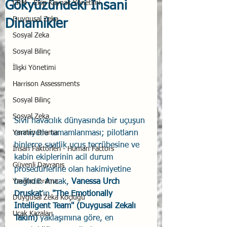
Gökyüzündeki İnsani
CRM - Ekip Kaynak Yönetimi
Duygusal Zeka
Dinamikler
Sosyal Zeka
Sosyal Bilinç
İlişki Yönetimi
Harrison Assessments
Sosyal Bilinç
Sosyal Zeka
Sivil havacılık dünyasında bir uçuşun 
Yaratıcı Drama
emniyetle tamamlanması; pilotların 
binlerce saatlik uçuş tecrübesine ve 
İnsan Faktörleri - Human Factors
kabin ekiplerinin acil durum 
Güvenli Davranış
prosedürlerine olan hakimiyetine 
Yaratıcı Drama
bağlıdır. Ancak, 
Vanessa Urch 
Druskat
’ın 
"The Emotionally 
Duygusal Zeka Koçluğu
Intelligent Team" (Duygusal Zekalı 
Uçak Kazaları
Takım)
 yaklaşımına göre, en 