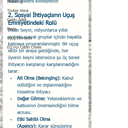
olsun sistemi kilitleyebilir.
Mobbing
Türker Hoca
2. Sosyal İhtiyaçların Uçuş 
Çoklu Zekâ
Emniyetindeki Rolü
Beyin
İnsan beyni, milyonlarca yıllık 
evrimle sosyal gruplar içinde hayatta 
Uçuş Emniyeti
kalmaya programlanmıştır. Bir uçuş 
EQ For Cabin Crews
ekibi bir araya geldiğinde, her 
üyenin beyni istemsizce şu üç temel 
ihtiyacın karşılanıp karşılanmadığını 
tarar:
Ait Olma (Belonging):
 Kabul 
edildiğini ve dışlanmadığını 
hissetme ihtiyacı.
Değer Görme:
 Yeteneklerinin ve 
katkısının önemsendiğini bilme 
arzusu.
Etki Sahibi Olma 
(Agency):
 Karar süreçlerine 