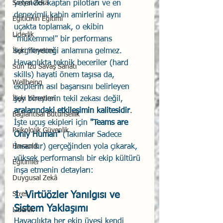
Sosyal Zekâ
yetenekli kaptan pilotları ve en 
deneyimli kabin amirlerini aynı 
Eğiticinin Eğitimi
uçakta toplamak, o ekibin 
Liderlik
"mükemmel" bir performans 
İlişki Yönetimi
sergileyeceği anlamına gelmez. 
Havacılıkta teknik beceriler (hard 
Sun Tzu Savaş Sanatı
skills) hayati önem taşısa da, 
Wellbeing
ekiplerin asıl başarısını belirleyen 
İlişki Yönetimi
şey bireylerin tekil zekası değil, 
aralarındaki etkileşimin kalitesidir
.
Bağlantısal Bütünsellik
İşte uçuş ekipleri için 
"Teams are 
Psikolojik Güvenlik
Only Human" 
(Takımlar Sadece 
Havacılık
İnsandır) gerçeğinden yola çıkarak, 
yüksek performanslı bir ekip kültürü 
Eğitimler
inşa etmenin detayları:
Duygusal Zekâ
1. Virtüözler Yanılgısı ve 
Stres
Sistem Yaklaşımı
Liderlik
Havacılıkta her ekip üyesi kendi 