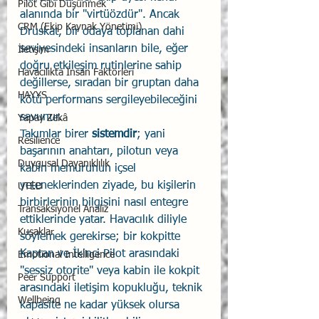
Pilot Gibi Düşünmek
alanında bir "virtüözdür". Ancak 
CRM (Ekip Kaynak Yönetimi)
Druskat, bir odaya toplanan dahi 
seviyesindeki insanların bile, eğer 
İletişim
doğru etkileşim rutinlerine sahip 
Havacılıkta İnsan Faktörleri
değillerse, sıradan bir gruptan daha 
HAYYS
kötü performans sergileyebileceğini 
savunur.
Yapay Zekâ
Takımlar birer 
sistemdir
; yani 
Resilience
başarının anahtarı, pilotun veya 
Duygusal Dayanıklılık
kabin memurunun içsel 
yeteneklerinden ziyade, bu kişilerin 
UTED
birbirlerinin bilgisini nasıl entegre 
Transaksiyonel Analiz
ettiklerinde yatar. Havacılık diliyle 
Kuşaklar
söylemek gerekirse; bir kokpitte 
Kaptan ve İkinci Pilot arasındaki 
Emotional Intelligence
"sessiz otorite" veya kabin ile kokpit 
Peer Support
arasındaki iletişim kopukluğu, teknik 
Wellbeing
kapasite ne kadar yüksek olursa 