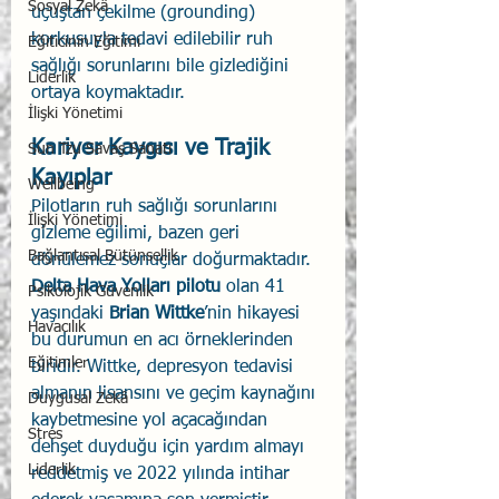
Sosyal Zekâ
uçuştan çekilme (grounding) 
korkusuyla tedavi edilebilir ruh 
Eğiticinin Eğitimi
sağlığı sorunlarını bile gizlediğini 
Liderlik
ortaya koymaktadır.
İlişki Yönetimi
Kariyer Kaygısı ve Trajik 
Sun Tzu Savaş Sanatı
Kayıplar
Wellbeing
Pilotların ruh sağlığı sorunlarını 
İlişki Yönetimi
gizleme eğilimi, bazen geri 
Bağlantısal Bütünsellik
dönülemez sonuçlar doğurmaktadır. 
Delta Hava Yolları pilotu 
olan 41 
Psikolojik Güvenlik
yaşındaki 
Brian Wittke
’nin hikayesi 
Havacılık
bu durumun en acı örneklerinden 
Eğitimler
biridir. Wittke, depresyon tedavisi 
almanın lisansını ve geçim kaynağını 
Duygusal Zekâ
kaybetmesine yol açacağından 
Stres
dehşet duyduğu için yardım almayı 
Liderlik
reddetmiş ve 2022 yılında intihar 