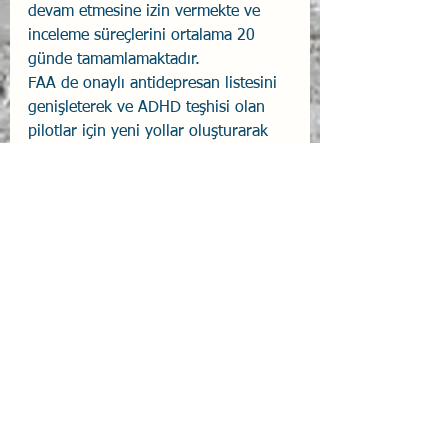
devam etmesine izin vermekte ve 
inceleme süreçlerini ortalama 20 
günde tamamlamaktadır.
FAA de onaylı antidepresan listesini 
genişleterek ve ADHD teşhisi olan 
pilotlar için yeni yollar oluşturarak 
yaklaşımını güncellemektedir. Troy 
Merritt gibi pilotlar, yardım almanın 
kendilerini daha güvenli birer pilot 
yaptığını belirterek sistemin 
cezalandırıcı değil, destekleyici 
olması gerektiğini vurgulamaktadır. 
Merritt, 
"Ruh sağlığı bakımından 
kaçınmak, sağlığına dikkat etmeyen 
pilotlara kapı açar; asıl sorunlar 
kokpitte o zaman başlar,"
 diyerek 
durumun ciddiyetine dikkat 
çekmektedir.