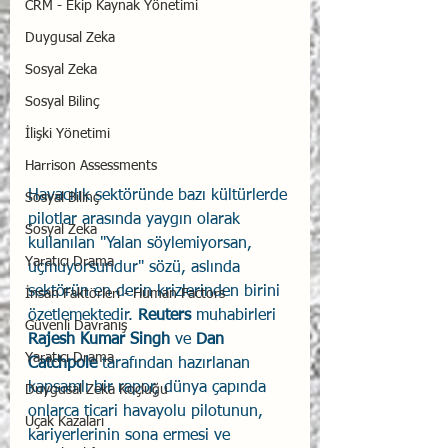
CRM - Ekip Kaynak Yönetimi
Duygusal Zeka
Sosyal Zeka
Sosyal Bilinç
İlişki Yönetimi
Harrison Assessments
Havacılık sektöründe bazı kültürlerde 
Sosyal Bilinç
pilotlar arasında yaygın olarak 
Sosyal Zeka
kullanılan "Yalan söylemiyorsan, 
Yaratıcı Drama
uçmuyorsundur" sözü, aslında 
sektörün en derin krizlerinden birini 
İnsan Faktörleri - Human Factors
özetlemektedir. 
Reuters 
muhabirleri 
Güvenli Davranış
Rajesh Kumar Singh
 ve 
Dan 
Yaratıcı Drama
Catchpole
 tarafından hazırlanan 
kapsamlı bir rapor, dünya çapında 
Duygusal Zeka Koçluğu
onlarca ticari havayolu pilotunun, 
Uçak Kazaları
kariyerlerinin sona ermesi ve 