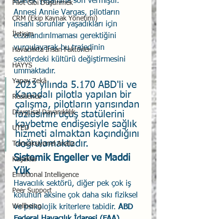
ederek yaşamına son vermiştir. 
Pilot Gibi Düşünmek
Annesi Annie Vargas, pilotların 
CRM (Ekip Kaynak Yönetimi)
insani sorunlar yaşadıkları için 
İletişim
cezalandırılmaması gerektiğini 
vurgulayarak bu trajedinin 
Havacılıkta İnsan Faktörleri
sektördeki kültürü değiştirmesini 
HAYYS
ummaktadır.
Yapay Zekâ
2023 yılında 5.170 ABD'li ve 
Kanadalı pilotla yapılan bir 
Resilience
çalışma, pilotların yarısından 
Duygusal Dayanıklılık
fazlasının uçuş statülerini 
kaybetme endişesiyle sağlık 
UTED
hizmeti almaktan kaçındığını 
doğrulamaktadır.
Transaksiyonel Analiz
Sistemik Engeller ve Maddi 
Kuşaklar
Yük
Emotional Intelligence
Havacılık sektörü, diğer pek çok iş 
Peer Support
kolunun aksine çok daha sıkı fiziksel 
Wellbeing
ve psikolojik kriterlere tabidir. 
ABD 