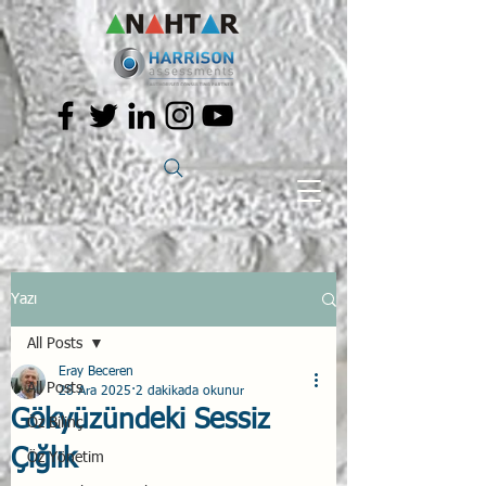
Yazı
All Posts
Eray Beceren
All Posts
28 Ara 2025
2 dakikada okunur
Gökyüzündeki Sessiz
Öz Bilinç
Çığlık
Öz Yönetim