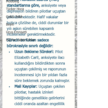
Federal Havacılık İdaresi (FAA) 
Mobbing
standartlarına göre, 
anksiyete veya 
Türker Hoca
depresyon bildiren pilotlar uçuştan 
Çoklu Zekâ
çekilebilmektedir. Hafif vakalar 
hızlıca çözülse de, ciddi durumlar bir 
Beyin
yılı aşkın sürebilen kapsamlı 
Uçuş Emniyeti
incelemeler gerektirmektedir.
EQ For Cabin Crews
Sürecin zorlukları sadece 
bürokrasiyle sınırlı değildir:
Uzun Bekleme Süreleri:
 Pilot 
Elizabeth Carll, anksiyete ilacı 
kullandığını bildirdikten sonra 
uçuştan çekilmiş ve raporunun 
incelenmesi için bir yıldan fazla 
süre beklemek zorunda kalmıştır.
Mali Kayıplar:
 Uçuştan çekilen 
pilotlar, hastalık izinleri 
bittiğinde genellikle gelirlerini 
ciddi oranda azaltan engellilik 