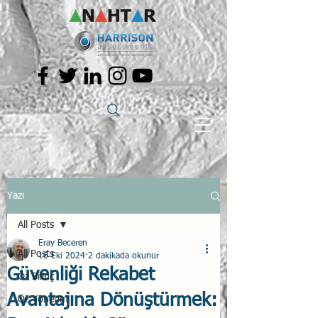
Yazı
All Posts
Eray Beceren
All Posts
16 Eki 2024
2 dakikada okunur
Güvenliği Rekabet
Öz Bilinç
Avantajına Dönüştürmek:
Öz Yönetim