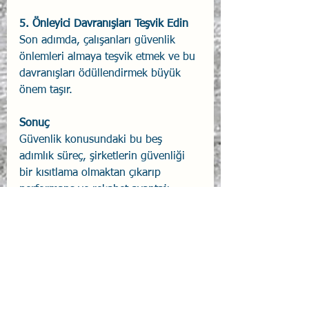
5. Önleyici Davranışları Teşvik Edin
Son adımda, çalışanları güvenlik 
önlemleri almaya teşvik etmek ve bu 
davranışları ödüllendirmek büyük 
önem taşır. 
Sonuç
Güvenlik konusundaki bu beş 
adımlık süreç, şirketlerin güvenliği 
bir kısıtlama olmaktan çıkarıp 
performans ve rekabet avantajı 
yaratan bir unsur haline 
getirmelerine yardımcı olabilir. 
Güvenlik, yalnızca bir uyumluluk 
meselesi değil; aynı zamanda 
müşteri memnuniyeti, çalışan 
bağlılığı ve finansal performans 
üzerinde önemli bir etkisi olan bir 