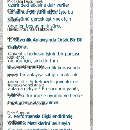
Pilot Gibi Düşünmek
üzerindeki etkisine dair veriler 
CRM (Ekip Kaynak Yönetimi)
temelinde geliştirilmiştir. İşte bu 
dönüşümü gerçekleştirmek için 
İletişim
önerilen beş adımlık süreç:
Havacılıkta İnsan Faktörleri
HAYYS
1. Güvenlik Anlayışında Ortak Bir Dil 
Geliştirin
Yapay Zekâ
Güvenlik herkesin işinin bir parçası 
Resilience
olduğu için, şirketin tüm 
Duygusal Dayanıklılık
kademelerinde güvenlik konusunda 
ortak bir anlayışa sahip olmak çok 
UTED
önemlidir. Şirketinizde güvenlik ne 
Transaksiyonel Analiz
anlama geliyor? Bu sorunun yanıtı, 
Kuşaklar
şirket kültürünüzle uyumlu ve herkes 
tarafından anlaşılır olmalı.
Emotional Intelligence
Peer Support
2. Performansla İlişkilendirilmiş 
Wellbeing
Güvenlik Metriklerini Belirleyin