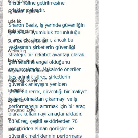
Sosyal Zekâ
unsur haline getirilmesine 
odaklanmaktadır.
Eğiticinin Eğitimi
Liderlik
Sharon Beals, iş yerinde güvenliğin 
İlişki Yönetimi
genellikle uyumluluk zorunluluğu 
olarak ele alındığını, ancak bu 
Sun Tzu Savaş Sanatı
yaklaşımın şirketlerin güvenliği 
Wellbeing
stratejik bir rekabet avantajı olarak 
İlişki Yönetimi
görmelerine engel olduğunu 
savunmaktadır. Makalede önerilen 
Bağlantısal Bütünsellik
beş adımlık süreç, şirketlerin 
Psikolojik Güvenlik
güvenlik anlayışını yeniden 
Havacılık
şekillendirerek, güvenliği bir maliyet 
kalemi olmaktan çıkarmayı ve iş 
Eğitimler
performansını artırmak için bir araç 
Duygusal Zekâ
olarak kullanmayı amaçlamaktadır.
Stres
Bu süreç, çeşitli sektörlerden 76 
yöneticiden alınan görüşler ve 
Liderlik
güvenlik metriklerinin performans 