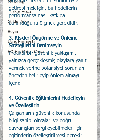
Güvenlik hedeflerini somut hale 
Mobbing
getirebilmek için, bu hedeflerin 
Türker Hoca
performansa nasıl katkıda 
Çoklu Zekâ
bulunduğunu ölçmek gereklidir. 
Beyin
3. Riskleri Öngörme ve Önleme 
Uçuş Emniyeti
Stratejilerini Benimseyin
EQ For Cabin Crews
Proaktif bir güvenlik yaklaşımı, 
yalnızca gerçekleşmiş olaylara yanıt 
vermek yerine potansiyel sorunları 
önceden belirleyip önlem almayı 
içerir. 
4. Güvenlik Eğitimlerini Hedefleyin 
ve Özelleştirin
Çalışanların güvenlik konusunda 
bilgi sahibi olmaları ve doğru 
davranışları sergileyebilmeleri için 
eğitimlerin özelleştirilmesi gerekir. 