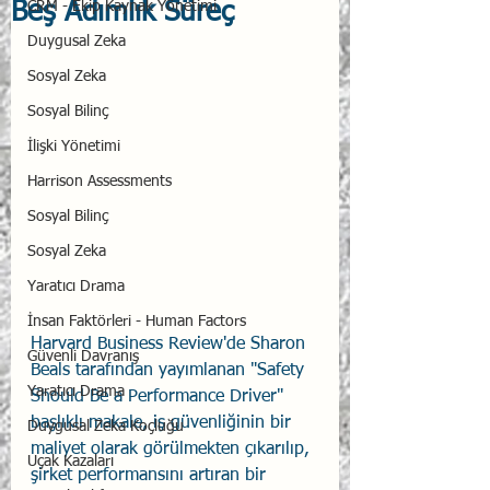
Beş Adımlık Süreç
CRM - Ekip Kaynak Yönetimi
Duygusal Zeka
Sosyal Zeka
Sosyal Bilinç
İlişki Yönetimi
Harrison Assessments
Sosyal Bilinç
Sosyal Zeka
Yaratıcı Drama
İnsan Faktörleri - Human Factors
Harvard Business Review'de Sharon 
Güvenli Davranış
Beals tarafından yayımlanan "Safety 
Yaratıcı Drama
Should Be a Performance Driver" 
başlıklı makale, iş güvenliğinin bir 
Duygusal Zeka Koçluğu
maliyet olarak görülmekten çıkarılıp, 
Uçak Kazaları
şirket performansını artıran bir 