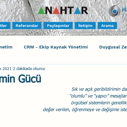
tler
Referanslar
Paylaşımlar
İletişim
Arama
netim
CRM - Ekip Kaynak Yönetimi
Duygusal Z
r 2021
2 dakikada okunur
timi
Harrison Assessments
Sosyal Bilinç
S
rimin Gücü
Sık ve açık geribildirimin d
ktörleri - Human Factors
Güvenli Davranış
Yara
“olumlu” ve “yapıcı” mesajlar
örgütsel sistemlerin genellik
değer verilen, öğrenmeye ve değişime istekl
Uçak Kazaları
Sosyal Zekâ
Eğiticinin Eğitimi