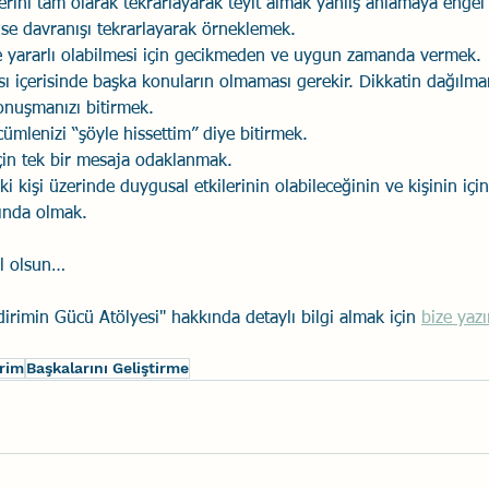
lerini tam olarak tekrarlayarak teyit almak yanlış anlamaya engel
e davranışı tekrarlayarak örneklemek.
 ve yararlı olabilmesi için gecikmeden ve uygun zamanda vermek.
ı içerisinde başka konuların olmaması gerekir. Dikkatin dağılma
konuşmanızı bitirmek.
cümlenizi “şöyle hissettim” diye bitirmek.
çin tek bir mesaja odaklanmak.
ki kişi üzerinde duygusal etkilerinin olabileceğinin ve kişinin i
ında olmak.
bol olsun…
ldirimin Gücü Atölyesi" hakkında detaylı bilgi almak için 
bize yazı
irim
Başkalarını Geliştirme