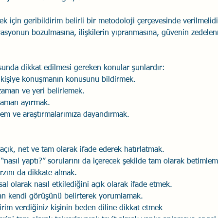
ek için geribildirim belirli bir metodoloji çerçevesinde verilmelidi
vasyonun bozulmasına, ilişkilerin yıpranmasına, güvenin zedele
sunda dikkat edilmesi gereken konular şunlardır:
k kişiye konuşmanın konusunu bildirmek.
aman ve yeri belirlemek.
 zaman ayırmak.
em ve araştırmalarımıza dayandırmak.
ık, net ve tam olarak ifade ederek hatırlatmak.
 “nasıl yaptı?” sorularını da içerecek şekilde tam olarak betimlem
zını da dikkate almak.
al olarak nasıl etkilediğini açık olarak ifade etmek.
an kendi görüşünü belirterek yorumlamak.
irim verdiğiniz kişinin beden diline dikkat etmek