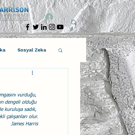
Giriş
eka
Sosyal Zeka
osyal Zeka
amgasını vurduğu, 
tıcı Drama
ın dengeli olduğu 
le kuruluşa sadık, 
i çalışanları olur.
Liderlik
James Harris