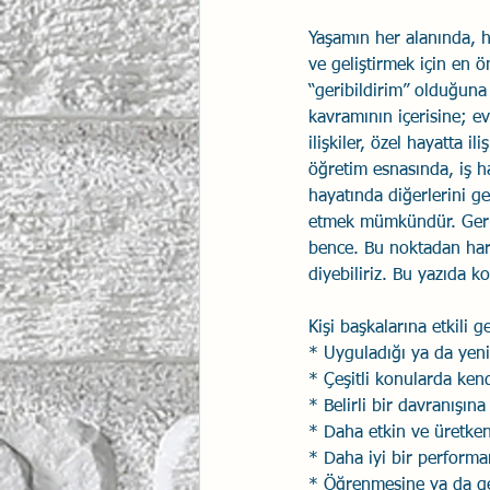
İlişki Yönetimi
Yaşamın her alanında, h
Sun Tzu 
ve geliştirmek için en ö
“geribildirim” olduğuna
kavramının içerisine; ev
Psikolojik Güvenlik
Hav
ilişkiler, özel hayatta il
öğretim esnasında, iş hay
hayatında diğerlerini ge
etmek mümkündür. Geribil
bence. Bu noktadan hare
diyebiliriz. Bu yazıda ko
Kişi başkalarına etkili g
* Uyguladığı ya da yeni 
* Çeşitli konularda ken
* Belirli bir davranışın
* Daha etkin ve üretken
* Daha iyi bir performa
* Öğrenmesine ya da gel