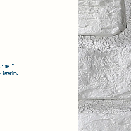
ntısal Bütünsellik
derlik
irmeli” 
k isterim.