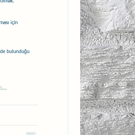
 olmak.
ması için 
çinde bulunduğu 
n...