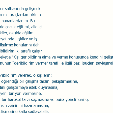
er safhasında gelişmek 
Savaş Sanatı
Wellbeing
İlişki Yönetimi
Bağla
nemli araçlardan birinin 
 inananlardanım. Bu 
de çocuk eğitimi, aile içi 
acılık
Eğitimler
Duygusal Zekâ
Stres
Li
işkiler, okulda eğitim 
atında ilişkiler ve iş 
liştirme konularını dahil 
dirim iki taraflı çalışır 
ketle “Kişi geribildirim alma ve verme konusunda kendini gelişt
nunun “geribildirim verme” tarafı ile ilgili bazı ipuçları paylaşma
eribildirim vererek, o kişilerin;
öğrendiği bir çalışma tarzını pekiştirmesine,
dini geliştirmeye istek duymasına,
a yeni bir yön vermesine,
 bir hareket tarzı seçmesine ve buna yönelmesine,
nsın zeminini hazırlamasına,
işmesine katkı sağlayabilir.