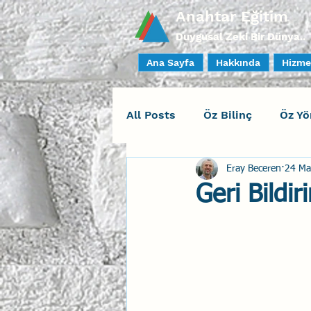
Anahtar Eğitim
Duygusal Zeki Bir Dünya..
Ana Sayfa
Hakkında
Hizme
All Posts
Öz Bilinç
Öz Yö
Eray Beceren
24 Ma
Sosyal Bilinç
İlişki Yöne
Geri Bildi
Yaratıcı Drama
İnsan Fa
Duygusal Zeka Koçluğu