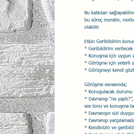
Bu katkıları sağlayabilm
bu süreç moralin, moti
olabilir.
Etkin Geribildirim konu
* Geribildirim verilece
* Konuşma için uygun z
* Görüşme için yeterli
* Görüşmeyi kendi gözl
Görüşme esnasında;
* Konuşulacak durumu aç
* Davranışı “ne yaptı?”,
ses tonu ve konuşma tar
* Davranışın sizi duygus
* Davranışı yargılamad
* Kendinizin ve geribild