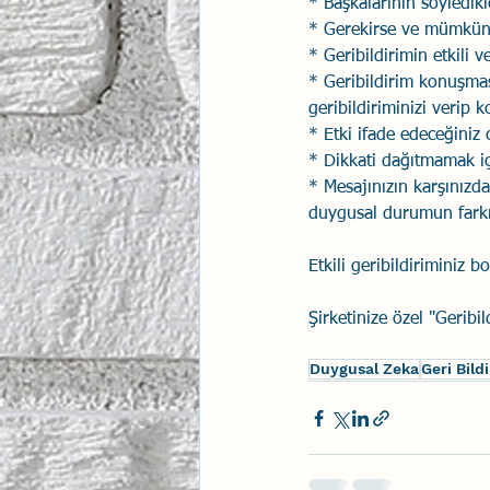
* Başkalarının söyledik
* Gerekirse ve mümküns
* Geribildirimin etkili
* Geribildirim konuşmas
geribildiriminizi verip 
* Etki ifade edeceğiniz 
* Dikkati dağıtmamak i
* Mesajınızın karşınızda
duygusal durumun fark
Etkili geribildiriminiz 
Şirketinize özel "Geribi
Duygusal Zeka
Geri Bild