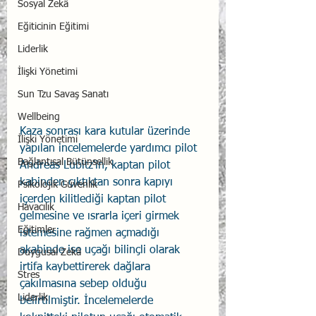
Sosyal Zekâ
Eğiticinin Eğitimi
Liderlik
İlişki Yönetimi
Sun Tzu Savaş Sanatı
Wellbeing
Kaza sonrası kara kutular üzerinde 
İlişki Yönetimi
yapılan incelemelerde yardımcı pilot 
Bağlantısal Bütünsellik
Andreas Lubitz'in, kaptan pilot 
kabinden çıktıktan sonra kapıyı 
Psikolojik Güvenlik
içerden kilitlediği kaptan pilot 
Havacılık
gelmesine ve ısrarla içeri girmek 
Eğitimler
istemesine rağmen açmadığı 
akabinde ise uçağı bilinçli olarak 
Duygusal Zekâ
irtifa kaybettirerek dağlara 
Stres
çakılmasına sebep olduğu 
Liderlik
belirtilmiştir. İncelemelerde 