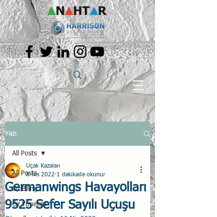
Yazı
All Posts
Uçak Kazaları
All Posts
8 Nis 2022
1 dakikada okunur
Germanwings Havayolları
Öz Bilinç
9525 Sefer Sayılı Uçuşu
Öz Yönetim