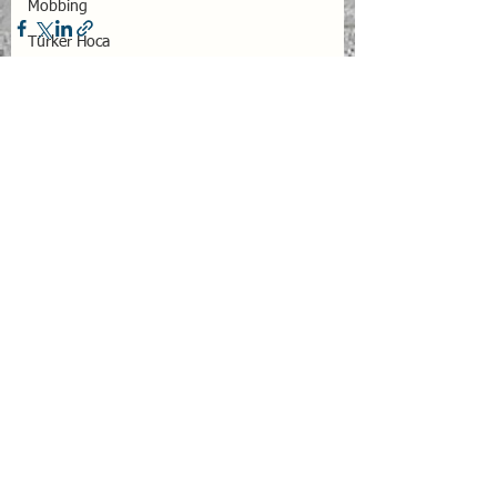
Mobbing
Türker Hoca
Çoklu Zekâ
Beyin
Uçuş Emniyeti
Hepsini Gör
İlgili Yazılar
EQ For Cabin Crews