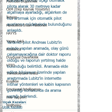
kokpitteki pilotun uçağı otomatik 
Pilot Gibi Düşünmek
pilota alarak 30 metreye kadar 
CRM (Ekip Kaynak Yönetimi)
alçalmaya ayarladığı, alçalırken de 
İletişim
hızı artırmak için otomatik pilot 
ayarlarına müdahalede bulunduğunu 
Havacılıkta İnsan Faktörleri
anlaşıldı. 
HAYYS
Yapay Zekâ
Yardımcı pilot Andreas Lubitz'in 
evinde yapılan aramada, olay günü 
Resilience
çalışamayacağına dair doktor raporu 
Duygusal Dayanıklılık
olduğu ve raporun yırtılmış halde 
UTED
bulunduğu belirtildi. Aramada elde 
edilen bilgisayar üzerinde yapılan 
Transaksiyonel Analiz
araştırmada Lubitz'in internette 
Kuşaklar
intihar yöntemleri ve kabin kapısının 
Emotional Intelligence
güvenliği konusunda da arama 
yaptığı belirlendi. 
Peer Support
Uçak Kazaları
Wellbeing
Uçak Kazaları